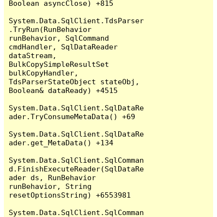
Boolean asyncClose) +815

System.Data.SqlClient.TdsParser
.TryRun(RunBehavior 
runBehavior, SqlCommand 
cmdHandler, SqlDataReader 
dataStream, 
BulkCopySimpleResultSet 
bulkCopyHandler, 
TdsParserStateObject stateObj, 
Boolean& dataReady) +4515

System.Data.SqlClient.SqlDataRe
ader.TryConsumeMetaData() +69

System.Data.SqlClient.SqlDataRe
ader.get_MetaData() +134

System.Data.SqlClient.SqlComman
d.FinishExecuteReader(SqlDataRe
ader ds, RunBehavior 
runBehavior, String 
resetOptionsString) +6553981

System.Data.SqlClient.SqlComman