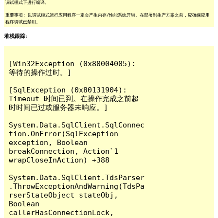
调试模式下进行编译。
重要事项: 以调试模式运行应用程序一定会产生内存/性能系统开销。在部署到生产方案之前，应确保应用
程序调试已禁用。
堆栈跟踪:
[Win32Exception (0x80004005): 
等待的操作过时。]

[SqlException (0x80131904): 
Timeout 时间已到。在操作完成之前超
时时间已过或服务器未响应。]

System.Data.SqlClient.SqlConnec
tion.OnError(SqlException 
exception, Boolean 
breakConnection, Action`1 
wrapCloseInAction) +388

System.Data.SqlClient.TdsParser
.ThrowExceptionAndWarning(TdsPa
rserStateObject stateObj, 
Boolean 
callerHasConnectionLock, 