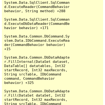
System.Data.SqlClient.SqlComman
d.ExecuteReader(CommandBehavior 
behavior, String method) +288

System.Data.SqlClient.SqlComman
d.ExecuteDbDataReader(CommandBe
havior behavior) +171

System.Data.Common.DbCommand.Sy
stem.Data.IDbCommand.ExecuteRea
der(CommandBehavior behavior) 
+15

System.Data.Common.DbDataAdapte
r.FillInternal(DataSet dataset, 
DataTable[] datatables, Int32 
startRecord, Int32 maxRecords, 
String srcTable, IDbCommand 
command, CommandBehavior 
behavior) +325

System.Data.Common.DbDataAdapte
r.Fill(DataSet dataSet, Int32 
startRecord, Int32 maxRecords, 
String srcTable, IDbCommand 