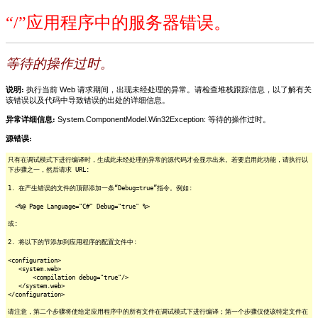
“/”应用程序中的服务器错误。
等待的操作过时。
说明:
执行当前 Web 请求期间，出现未经处理的异常。请检查堆栈跟踪信息，以了解有关
该错误以及代码中导致错误的出处的详细信息。
异常详细信息:
System.ComponentModel.Win32Exception: 等待的操作过时。
源错误:
只有在调试模式下进行编译时，生成此未经处理的异常的源代码才会显示出来。若要启用此功能，请执行以
下步骤之一，然后请求 URL:
1. 在产生错误的文件的顶部添加一条“Debug=true”指令。例如:
<%@ Page Language="C#" Debug="true" %>
或:
2. 将以下的节添加到应用程序的配置文件中:
<configuration>
<system.web>
<compilation debug="true"/>
</system.web>
</configuration>
请注意，第二个步骤将使给定应用程序中的所有文件在调试模式下进行编译；第一个步骤仅使该特定文件在