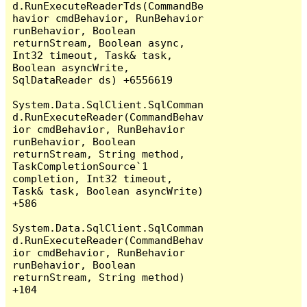
d.RunExecuteReaderTds(CommandBe
havior cmdBehavior, RunBehavior 
runBehavior, Boolean 
returnStream, Boolean async, 
Int32 timeout, Task& task, 
Boolean asyncWrite, 
SqlDataReader ds) +6556619

System.Data.SqlClient.SqlComman
d.RunExecuteReader(CommandBehav
ior cmdBehavior, RunBehavior 
runBehavior, Boolean 
returnStream, String method, 
TaskCompletionSource`1 
completion, Int32 timeout, 
Task& task, Boolean asyncWrite) 
+586

System.Data.SqlClient.SqlComman
d.RunExecuteReader(CommandBehav
ior cmdBehavior, RunBehavior 
runBehavior, Boolean 
returnStream, String method) 
+104
