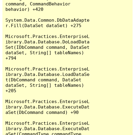
command, CommandBehavior 
behavior) +420

System.Data.Common.DbDataAdapte
r.Fill(DataSet dataSet) +275

Microsoft.Practices.EnterpriseL
ibrary.Data.Database.DoLoadData
Set(IDbCommand command, DataSet 
dataSet, String[] tableNames) 
+794

Microsoft.Practices.EnterpriseL
ibrary.Data.Database.LoadDataSe
t(DbCommand command, DataSet 
dataSet, String[] tableNames) 
+205

Microsoft.Practices.EnterpriseL
ibrary.Data.Database.ExecuteDat
aSet(DbCommand command) +90

Microsoft.Practices.EnterpriseL
ibrary.Data.Database.ExecuteDat
aSet(CommandType commandType, 