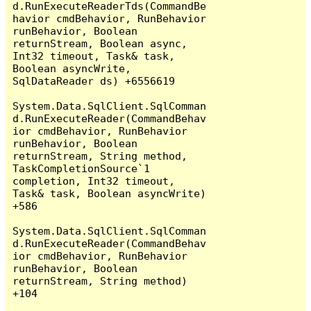
d.RunExecuteReaderTds(CommandBe
havior cmdBehavior, RunBehavior 
runBehavior, Boolean 
returnStream, Boolean async, 
Int32 timeout, Task& task, 
Boolean asyncWrite, 
SqlDataReader ds) +6556619

System.Data.SqlClient.SqlComman
d.RunExecuteReader(CommandBehav
ior cmdBehavior, RunBehavior 
runBehavior, Boolean 
returnStream, String method, 
TaskCompletionSource`1 
completion, Int32 timeout, 
Task& task, Boolean asyncWrite) 
+586

System.Data.SqlClient.SqlComman
d.RunExecuteReader(CommandBehav
ior cmdBehavior, RunBehavior 
runBehavior, Boolean 
returnStream, String method) 
+104
