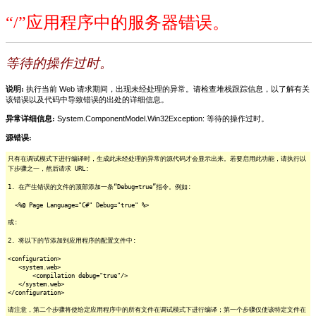
“/”应用程序中的服务器错误。
等待的操作过时。
说明:
执行当前 Web 请求期间，出现未经处理的异常。请检查堆栈跟踪信息，以了解有关
该错误以及代码中导致错误的出处的详细信息。
异常详细信息:
System.ComponentModel.Win32Exception: 等待的操作过时。
源错误:
只有在调试模式下进行编译时，生成此未经处理的异常的源代码才会显示出来。若要启用此功能，请执行以
下步骤之一，然后请求 URL:
1. 在产生错误的文件的顶部添加一条“Debug=true”指令。例如:
<%@ Page Language="C#" Debug="true" %>
或:
2. 将以下的节添加到应用程序的配置文件中:
<configuration>
<system.web>
<compilation debug="true"/>
</system.web>
</configuration>
请注意，第二个步骤将使给定应用程序中的所有文件在调试模式下进行编译；第一个步骤仅使该特定文件在