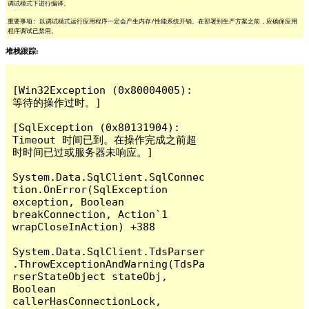
调试模式下进行编译。
重要事项: 以调试模式运行应用程序一定会产生内存/性能系统开销。在部署到生产方案之前，应确保应用
程序调试已禁用。
堆栈跟踪:
[Win32Exception (0x80004005): 
等待的操作过时。]

[SqlException (0x80131904): 
Timeout 时间已到。在操作完成之前超
时时间已过或服务器未响应。]

System.Data.SqlClient.SqlConnec
tion.OnError(SqlException 
exception, Boolean 
breakConnection, Action`1 
wrapCloseInAction) +388

System.Data.SqlClient.TdsParser
.ThrowExceptionAndWarning(TdsPa
rserStateObject stateObj, 
Boolean 
callerHasConnectionLock, 