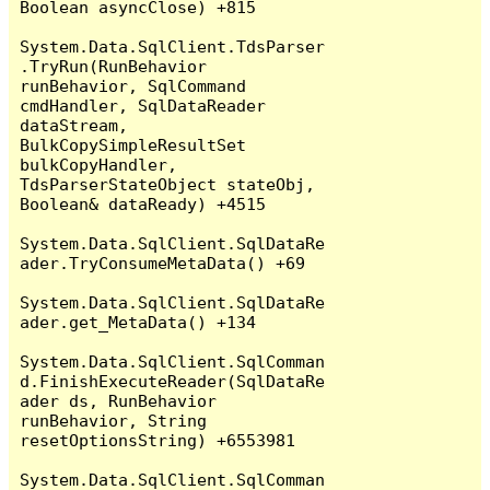
Boolean asyncClose) +815

System.Data.SqlClient.TdsParser
.TryRun(RunBehavior 
runBehavior, SqlCommand 
cmdHandler, SqlDataReader 
dataStream, 
BulkCopySimpleResultSet 
bulkCopyHandler, 
TdsParserStateObject stateObj, 
Boolean& dataReady) +4515

System.Data.SqlClient.SqlDataRe
ader.TryConsumeMetaData() +69

System.Data.SqlClient.SqlDataRe
ader.get_MetaData() +134

System.Data.SqlClient.SqlComman
d.FinishExecuteReader(SqlDataRe
ader ds, RunBehavior 
runBehavior, String 
resetOptionsString) +6553981

System.Data.SqlClient.SqlComman