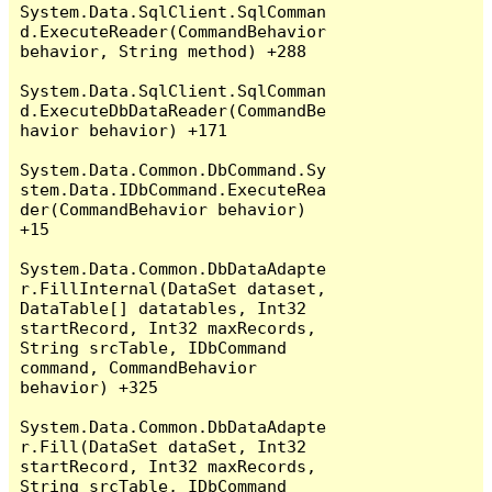
System.Data.SqlClient.SqlComman
d.ExecuteReader(CommandBehavior 
behavior, String method) +288

System.Data.SqlClient.SqlComman
d.ExecuteDbDataReader(CommandBe
havior behavior) +171

System.Data.Common.DbCommand.Sy
stem.Data.IDbCommand.ExecuteRea
der(CommandBehavior behavior) 
+15

System.Data.Common.DbDataAdapte
r.FillInternal(DataSet dataset, 
DataTable[] datatables, Int32 
startRecord, Int32 maxRecords, 
String srcTable, IDbCommand 
command, CommandBehavior 
behavior) +325

System.Data.Common.DbDataAdapte
r.Fill(DataSet dataSet, Int32 
startRecord, Int32 maxRecords, 
String srcTable, IDbCommand 