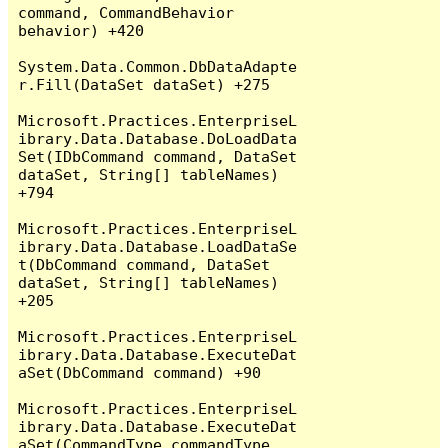
command, CommandBehavior 
behavior) +420

System.Data.Common.DbDataAdapte
r.Fill(DataSet dataSet) +275

Microsoft.Practices.EnterpriseL
ibrary.Data.Database.DoLoadData
Set(IDbCommand command, DataSet 
dataSet, String[] tableNames) 
+794

Microsoft.Practices.EnterpriseL
ibrary.Data.Database.LoadDataSe
t(DbCommand command, DataSet 
dataSet, String[] tableNames) 
+205

Microsoft.Practices.EnterpriseL
ibrary.Data.Database.ExecuteDat
aSet(DbCommand command) +90

Microsoft.Practices.EnterpriseL
ibrary.Data.Database.ExecuteDat
aSet(CommandType commandType, 