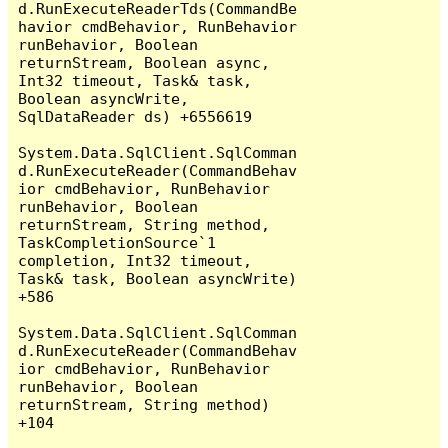
d.RunExecuteReaderTds(CommandBe
havior cmdBehavior, RunBehavior 
runBehavior, Boolean 
returnStream, Boolean async, 
Int32 timeout, Task& task, 
Boolean asyncWrite, 
SqlDataReader ds) +6556619

System.Data.SqlClient.SqlComman
d.RunExecuteReader(CommandBehav
ior cmdBehavior, RunBehavior 
runBehavior, Boolean 
returnStream, String method, 
TaskCompletionSource`1 
completion, Int32 timeout, 
Task& task, Boolean asyncWrite) 
+586

System.Data.SqlClient.SqlComman
d.RunExecuteReader(CommandBehav
ior cmdBehavior, RunBehavior 
runBehavior, Boolean 
returnStream, String method) 
+104
