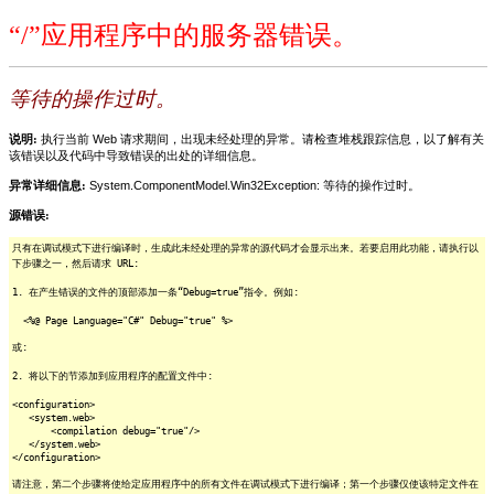
“/”应用程序中的服务器错误。
等待的操作过时。
说明:
执行当前 Web 请求期间，出现未经处理的异常。请检查堆栈跟踪信息，以了解有关
该错误以及代码中导致错误的出处的详细信息。
异常详细信息:
System.ComponentModel.Win32Exception: 等待的操作过时。
源错误:
只有在调试模式下进行编译时，生成此未经处理的异常的源代码才会显示出来。若要启用此功能，请执行以
下步骤之一，然后请求 URL:
1. 在产生错误的文件的顶部添加一条“Debug=true”指令。例如:
<%@ Page Language="C#" Debug="true" %>
或:
2. 将以下的节添加到应用程序的配置文件中:
<configuration>
<system.web>
<compilation debug="true"/>
</system.web>
</configuration>
请注意，第二个步骤将使给定应用程序中的所有文件在调试模式下进行编译；第一个步骤仅使该特定文件在