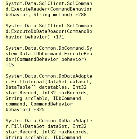
System.Data.SqlClient.SqlComman
d.ExecuteReader(CommandBehavior 
behavior, String method) +288

System.Data.SqlClient.SqlComman
d.ExecuteDbDataReader(CommandBe
havior behavior) +171

System.Data.Common.DbCommand.Sy
stem.Data.IDbCommand.ExecuteRea
der(CommandBehavior behavior) 
+15

System.Data.Common.DbDataAdapte
r.FillInternal(DataSet dataset, 
DataTable[] datatables, Int32 
startRecord, Int32 maxRecords, 
String srcTable, IDbCommand 
command, CommandBehavior 
behavior) +325

System.Data.Common.DbDataAdapte
r.Fill(DataSet dataSet, Int32 
startRecord, Int32 maxRecords, 
String srcTable, IDbCommand 