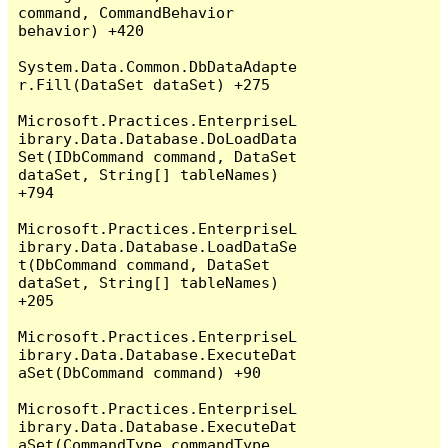
command, CommandBehavior 
behavior) +420

System.Data.Common.DbDataAdapte
r.Fill(DataSet dataSet) +275

Microsoft.Practices.EnterpriseL
ibrary.Data.Database.DoLoadData
Set(IDbCommand command, DataSet 
dataSet, String[] tableNames) 
+794

Microsoft.Practices.EnterpriseL
ibrary.Data.Database.LoadDataSe
t(DbCommand command, DataSet 
dataSet, String[] tableNames) 
+205

Microsoft.Practices.EnterpriseL
ibrary.Data.Database.ExecuteDat
aSet(DbCommand command) +90

Microsoft.Practices.EnterpriseL
ibrary.Data.Database.ExecuteDat
aSet(CommandType commandType, 