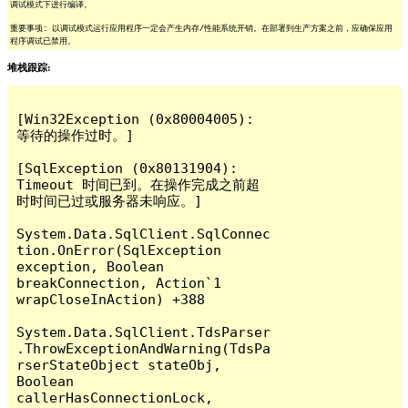
调试模式下进行编译。
重要事项: 以调试模式运行应用程序一定会产生内存/性能系统开销。在部署到生产方案之前，应确保应用
程序调试已禁用。
堆栈跟踪:
[Win32Exception (0x80004005): 
等待的操作过时。]

[SqlException (0x80131904): 
Timeout 时间已到。在操作完成之前超
时时间已过或服务器未响应。]

System.Data.SqlClient.SqlConnec
tion.OnError(SqlException 
exception, Boolean 
breakConnection, Action`1 
wrapCloseInAction) +388

System.Data.SqlClient.TdsParser
.ThrowExceptionAndWarning(TdsPa
rserStateObject stateObj, 
Boolean 
callerHasConnectionLock, 