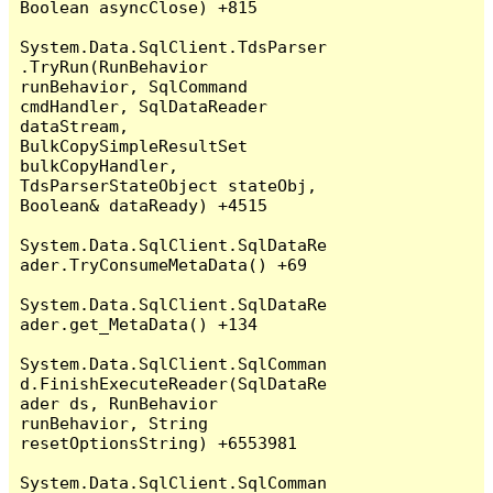
Boolean asyncClose) +815

System.Data.SqlClient.TdsParser
.TryRun(RunBehavior 
runBehavior, SqlCommand 
cmdHandler, SqlDataReader 
dataStream, 
BulkCopySimpleResultSet 
bulkCopyHandler, 
TdsParserStateObject stateObj, 
Boolean& dataReady) +4515

System.Data.SqlClient.SqlDataRe
ader.TryConsumeMetaData() +69

System.Data.SqlClient.SqlDataRe
ader.get_MetaData() +134

System.Data.SqlClient.SqlComman
d.FinishExecuteReader(SqlDataRe
ader ds, RunBehavior 
runBehavior, String 
resetOptionsString) +6553981

System.Data.SqlClient.SqlComman