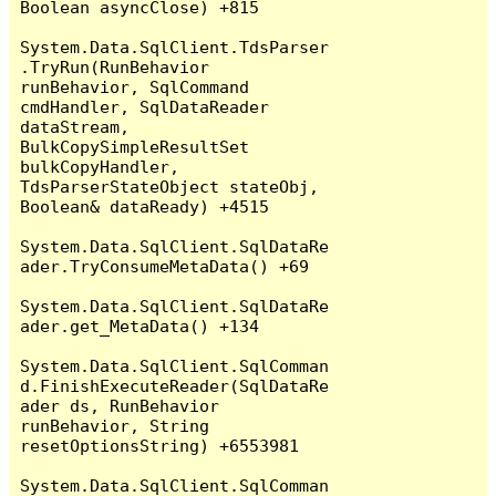
Boolean asyncClose) +815

System.Data.SqlClient.TdsParser
.TryRun(RunBehavior 
runBehavior, SqlCommand 
cmdHandler, SqlDataReader 
dataStream, 
BulkCopySimpleResultSet 
bulkCopyHandler, 
TdsParserStateObject stateObj, 
Boolean& dataReady) +4515

System.Data.SqlClient.SqlDataRe
ader.TryConsumeMetaData() +69

System.Data.SqlClient.SqlDataRe
ader.get_MetaData() +134

System.Data.SqlClient.SqlComman
d.FinishExecuteReader(SqlDataRe
ader ds, RunBehavior 
runBehavior, String 
resetOptionsString) +6553981

System.Data.SqlClient.SqlComman