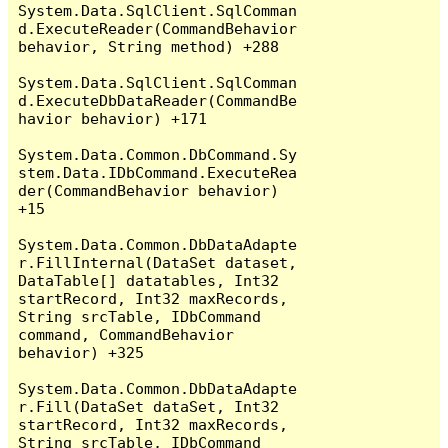
System.Data.SqlClient.SqlComman
d.ExecuteReader(CommandBehavior 
behavior, String method) +288

System.Data.SqlClient.SqlComman
d.ExecuteDbDataReader(CommandBe
havior behavior) +171

System.Data.Common.DbCommand.Sy
stem.Data.IDbCommand.ExecuteRea
der(CommandBehavior behavior) 
+15

System.Data.Common.DbDataAdapte
r.FillInternal(DataSet dataset, 
DataTable[] datatables, Int32 
startRecord, Int32 maxRecords, 
String srcTable, IDbCommand 
command, CommandBehavior 
behavior) +325

System.Data.Common.DbDataAdapte
r.Fill(DataSet dataSet, Int32 
startRecord, Int32 maxRecords, 
String srcTable, IDbCommand 