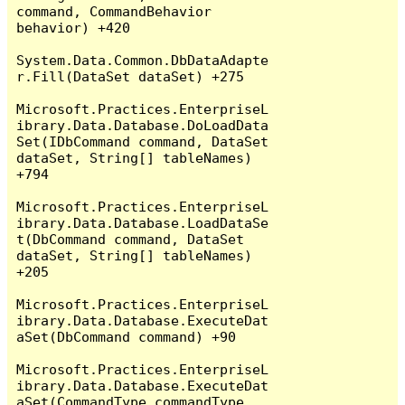
command, CommandBehavior 
behavior) +420

System.Data.Common.DbDataAdapte
r.Fill(DataSet dataSet) +275

Microsoft.Practices.EnterpriseL
ibrary.Data.Database.DoLoadData
Set(IDbCommand command, DataSet 
dataSet, String[] tableNames) 
+794

Microsoft.Practices.EnterpriseL
ibrary.Data.Database.LoadDataSe
t(DbCommand command, DataSet 
dataSet, String[] tableNames) 
+205

Microsoft.Practices.EnterpriseL
ibrary.Data.Database.ExecuteDat
aSet(DbCommand command) +90

Microsoft.Practices.EnterpriseL
ibrary.Data.Database.ExecuteDat
aSet(CommandType commandType, 