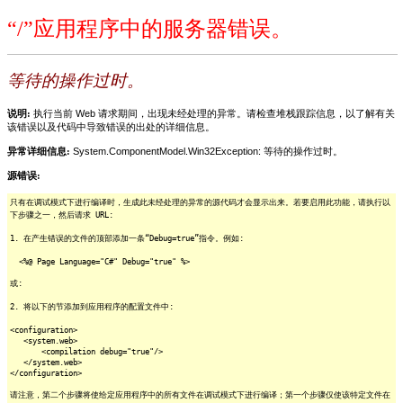
“/”应用程序中的服务器错误。
等待的操作过时。
说明:
执行当前 Web 请求期间，出现未经处理的异常。请检查堆栈跟踪信息，以了解有关
该错误以及代码中导致错误的出处的详细信息。
异常详细信息:
System.ComponentModel.Win32Exception: 等待的操作过时。
源错误:
只有在调试模式下进行编译时，生成此未经处理的异常的源代码才会显示出来。若要启用此功能，请执行以
下步骤之一，然后请求 URL:
1. 在产生错误的文件的顶部添加一条“Debug=true”指令。例如:
<%@ Page Language="C#" Debug="true" %>
或:
2. 将以下的节添加到应用程序的配置文件中:
<configuration>
<system.web>
<compilation debug="true"/>
</system.web>
</configuration>
请注意，第二个步骤将使给定应用程序中的所有文件在调试模式下进行编译；第一个步骤仅使该特定文件在