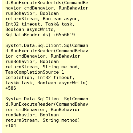
d.RunExecuteReaderTds(CommandBe
havior cmdBehavior, RunBehavior 
runBehavior, Boolean 
returnStream, Boolean async, 
Int32 timeout, Task& task, 
Boolean asyncWrite, 
SqlDataReader ds) +6556619

System.Data.SqlClient.SqlComman
d.RunExecuteReader(CommandBehav
ior cmdBehavior, RunBehavior 
runBehavior, Boolean 
returnStream, String method, 
TaskCompletionSource`1 
completion, Int32 timeout, 
Task& task, Boolean asyncWrite) 
+586

System.Data.SqlClient.SqlComman
d.RunExecuteReader(CommandBehav
ior cmdBehavior, RunBehavior 
runBehavior, Boolean 
returnStream, String method) 
+104
