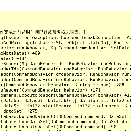
已到。在操作完成之前超时时间已过或服务器未响应。]

qlException exception, Boolean breakConnection, Ac
nAndWarning(TdsParserStateObject stateObj, Boolean
havior runBehavior, SqlCommand cmdHandler, SqlData
eMetaData() +69

ata() +134

eReader(SqlDataReader ds, RunBehavior runBehavior,
eaderTds(CommandBehavior cmdBehavior, RunBehavior 
eader(CommandBehavior cmdBehavior, RunBehavior run
ader(CommandBehavior cmdBehavior, RunBehavior runB
r(CommandBehavior behavior, String method) +288

aReader(CommandBehavior behavior) +171

ommand.ExecuteReader(CommandBehavior behavior) +15
l(DataSet dataset, DataTable[] datatables, Int32 st
 dataSet, Int32 startRecord, Int32 maxRecords, Str
 dataSet) +275

tabase.DoLoadDataSet(IDbCommand command, DataSet d
tabase.LoadDataSet(DbCommand command, DataSet data
tabase.ExecuteDataSet(DbCommand command) +90
