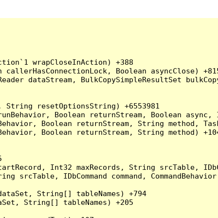
tion`1 wrapCloseInAction) +388

 callerHasConnectionLock, Boolean asyncClose) +815
Reader dataStream, BulkCopySimpleResultSet bulkCop
 String resetOptionsString) +6553981

runBehavior, Boolean returnStream, Boolean async, 
Behavior, Boolean returnStream, String method, Tas
ehavior, Boolean returnStream, String method) +104


artRecord, Int32 maxRecords, String srcTable, IDbC
ing srcTable, IDbCommand command, CommandBehavior 
ataSet, String[] tableNames) +794

Set, String[] tableNames) +205
