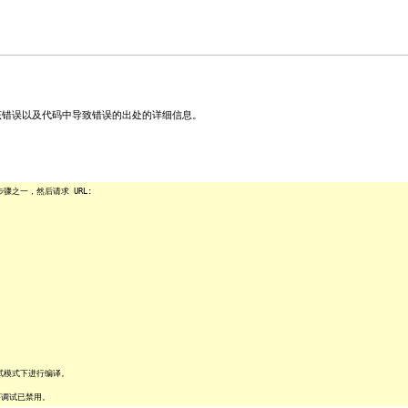
关该错误以及代码中导致错误的出处的详细信息。
之一，然后请求 URL:
试模式下进行编译。
序调试已禁用。