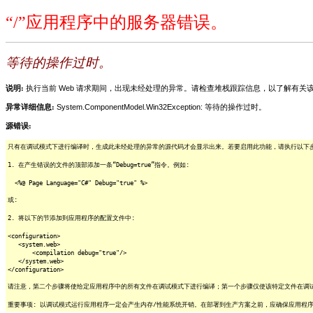
“/”应用程序中的服务器错误。
等待的操作过时。
说明:
执行当前 Web 请求期间，出现未经处理的异常。请检查堆栈跟踪信息，以了解有
异常详细信息:
System.ComponentModel.Win32Exception: 等待的操作过时。
源错误:
只有在调试模式下进行编译时，生成此未经处理的异常的源代码才会显示出来。若要启用此功能，请执行以下步骤
1. 在产生错误的文件的顶部添加一条“Debug=true”指令。例如:
<%@ Page Language="C#" Debug="true" %>
或:
2. 将以下的节添加到应用程序的配置文件中:
<configuration>
<system.web>
<compilation debug="true"/>
</system.web>
</configuration>
请注意，第二个步骤将使给定应用程序中的所有文件在调试模式下进行编译；第一个步骤仅使该特定文件在调
重要事项: 以调试模式运行应用程序一定会产生内存/性能系统开销。在部署到生产方案之前，应确保应用程