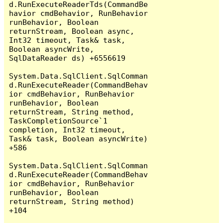
d.RunExecuteReaderTds(CommandBe
havior cmdBehavior, RunBehavior 
runBehavior, Boolean 
returnStream, Boolean async, 
Int32 timeout, Task& task, 
Boolean asyncWrite, 
SqlDataReader ds) +6556619

System.Data.SqlClient.SqlComman
d.RunExecuteReader(CommandBehav
ior cmdBehavior, RunBehavior 
runBehavior, Boolean 
returnStream, String method, 
TaskCompletionSource`1 
completion, Int32 timeout, 
Task& task, Boolean asyncWrite) 
+586

System.Data.SqlClient.SqlComman
d.RunExecuteReader(CommandBehav
ior cmdBehavior, RunBehavior 
runBehavior, Boolean 
returnStream, String method) 
+104
