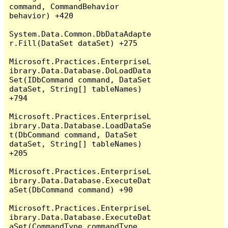
command, CommandBehavior 
behavior) +420

System.Data.Common.DbDataAdapte
r.Fill(DataSet dataSet) +275

Microsoft.Practices.EnterpriseL
ibrary.Data.Database.DoLoadData
Set(IDbCommand command, DataSet 
dataSet, String[] tableNames) 
+794

Microsoft.Practices.EnterpriseL
ibrary.Data.Database.LoadDataSe
t(DbCommand command, DataSet 
dataSet, String[] tableNames) 
+205

Microsoft.Practices.EnterpriseL
ibrary.Data.Database.ExecuteDat
aSet(DbCommand command) +90

Microsoft.Practices.EnterpriseL
ibrary.Data.Database.ExecuteDat
aSet(CommandType commandType, 