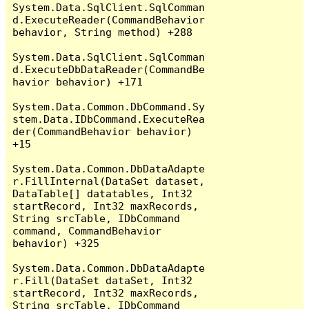
System.Data.SqlClient.SqlComman
d.ExecuteReader(CommandBehavior 
behavior, String method) +288

System.Data.SqlClient.SqlComman
d.ExecuteDbDataReader(CommandBe
havior behavior) +171

System.Data.Common.DbCommand.Sy
stem.Data.IDbCommand.ExecuteRea
der(CommandBehavior behavior) 
+15

System.Data.Common.DbDataAdapte
r.FillInternal(DataSet dataset, 
DataTable[] datatables, Int32 
startRecord, Int32 maxRecords, 
String srcTable, IDbCommand 
command, CommandBehavior 
behavior) +325

System.Data.Common.DbDataAdapte
r.Fill(DataSet dataSet, Int32 
startRecord, Int32 maxRecords, 
String srcTable, IDbCommand 