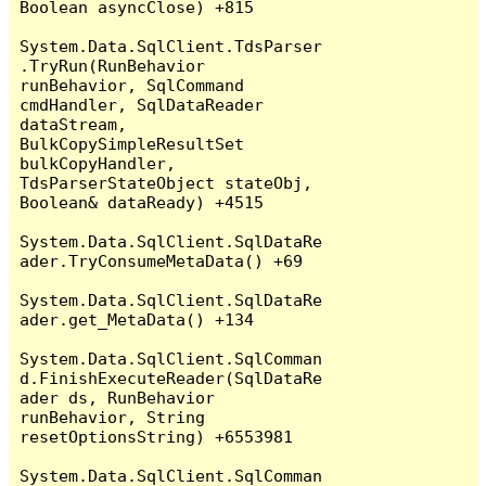
Boolean asyncClose) +815

System.Data.SqlClient.TdsParser
.TryRun(RunBehavior 
runBehavior, SqlCommand 
cmdHandler, SqlDataReader 
dataStream, 
BulkCopySimpleResultSet 
bulkCopyHandler, 
TdsParserStateObject stateObj, 
Boolean& dataReady) +4515

System.Data.SqlClient.SqlDataRe
ader.TryConsumeMetaData() +69

System.Data.SqlClient.SqlDataRe
ader.get_MetaData() +134

System.Data.SqlClient.SqlComman
d.FinishExecuteReader(SqlDataRe
ader ds, RunBehavior 
runBehavior, String 
resetOptionsString) +6553981

System.Data.SqlClient.SqlComman