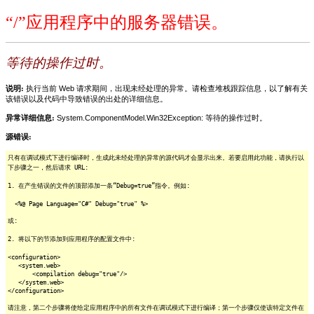
“/”应用程序中的服务器错误。
等待的操作过时。
说明:
执行当前 Web 请求期间，出现未经处理的异常。请检查堆栈跟踪信息，以了解有关
该错误以及代码中导致错误的出处的详细信息。
异常详细信息:
System.ComponentModel.Win32Exception: 等待的操作过时。
源错误:
只有在调试模式下进行编译时，生成此未经处理的异常的源代码才会显示出来。若要启用此功能，请执行以
下步骤之一，然后请求 URL:
1. 在产生错误的文件的顶部添加一条“Debug=true”指令。例如:
<%@ Page Language="C#" Debug="true" %>
或:
2. 将以下的节添加到应用程序的配置文件中:
<configuration>
<system.web>
<compilation debug="true"/>
</system.web>
</configuration>
请注意，第二个步骤将使给定应用程序中的所有文件在调试模式下进行编译；第一个步骤仅使该特定文件在