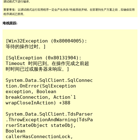
调试模式下进行编译。
重要事项: 以调试模式运行应用程序一定会产生内存/性能系统开销。在部署到生产方案之前，应确保应用
程序调试已禁用。
堆栈跟踪:
[Win32Exception (0x80004005): 
等待的操作过时。]

[SqlException (0x80131904): 
Timeout 时间已到。在操作完成之前超
时时间已过或服务器未响应。]

System.Data.SqlClient.SqlConnec
tion.OnError(SqlException 
exception, Boolean 
breakConnection, Action`1 
wrapCloseInAction) +388

System.Data.SqlClient.TdsParser
.ThrowExceptionAndWarning(TdsPa
rserStateObject stateObj, 
Boolean 
callerHasConnectionLock, 