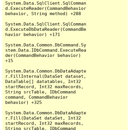
System.Data.SqlClient.SqlComman
d.ExecuteReader(CommandBehavior 
behavior, String method) +288

System.Data.SqlClient.SqlComman
d.ExecuteDbDataReader(CommandBe
havior behavior) +171

System.Data.Common.DbCommand.Sy
stem.Data.IDbCommand.ExecuteRea
der(CommandBehavior behavior) 
+15

System.Data.Common.DbDataAdapte
r.FillInternal(DataSet dataset, 
DataTable[] datatables, Int32 
startRecord, Int32 maxRecords, 
String srcTable, IDbCommand 
command, CommandBehavior 
behavior) +325

System.Data.Common.DbDataAdapte
r.Fill(DataSet dataSet, Int32 
startRecord, Int32 maxRecords, 
String srcTable, IDbCommand 