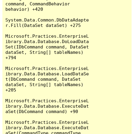
command, CommandBehavior 
behavior) +420

System.Data.Common.DbDataAdapte
r.Fill(DataSet dataSet) +275

Microsoft.Practices.EnterpriseL
ibrary.Data.Database.DoLoadData
Set(IDbCommand command, DataSet 
dataSet, String[] tableNames) 
+794

Microsoft.Practices.EnterpriseL
ibrary.Data.Database.LoadDataSe
t(DbCommand command, DataSet 
dataSet, String[] tableNames) 
+205

Microsoft.Practices.EnterpriseL
ibrary.Data.Database.ExecuteDat
aSet(DbCommand command) +90

Microsoft.Practices.EnterpriseL
ibrary.Data.Database.ExecuteDat
aSet(CommandType commandType, 