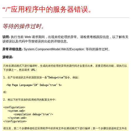
“/”应用程序中的服务器错误。
等待的操作过时。
说明:
执行当前 Web 请求期间，出现未经处理的异常。请检查堆栈跟踪信息，以了解有关
该错误以及代码中导致错误的出处的详细信息。
异常详细信息:
System.ComponentModel.Win32Exception: 等待的操作过时。
源错误:
只有在调试模式下进行编译时，生成此未经处理的异常的源代码才会显示出来。若要启用此功能，请执行以
下步骤之一，然后请求 URL:
1. 在产生错误的文件的顶部添加一条“Debug=true”指令。例如:
<%@ Page Language="C#" Debug="true" %>
或:
2. 将以下的节添加到应用程序的配置文件中:
<configuration>
<system.web>
<compilation debug="true"/>
</system.web>
</configuration>
请注意，第二个步骤将使给定应用程序中的所有文件在调试模式下进行编译；第一个步骤仅使该特定文件在