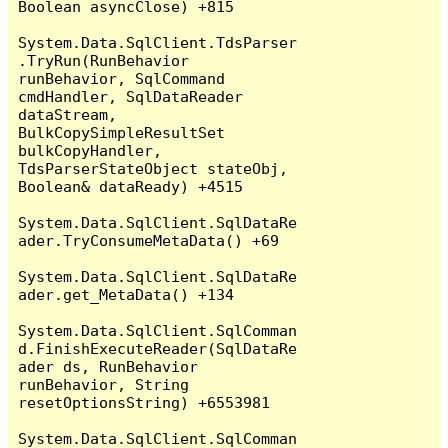
Boolean asyncClose) +815

System.Data.SqlClient.TdsParser
.TryRun(RunBehavior 
runBehavior, SqlCommand 
cmdHandler, SqlDataReader 
dataStream, 
BulkCopySimpleResultSet 
bulkCopyHandler, 
TdsParserStateObject stateObj, 
Boolean& dataReady) +4515

System.Data.SqlClient.SqlDataRe
ader.TryConsumeMetaData() +69

System.Data.SqlClient.SqlDataRe
ader.get_MetaData() +134

System.Data.SqlClient.SqlComman
d.FinishExecuteReader(SqlDataRe
ader ds, RunBehavior 
runBehavior, String 
resetOptionsString) +6553981

System.Data.SqlClient.SqlComman