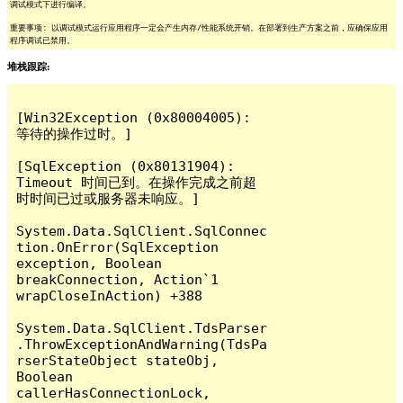
调试模式下进行编译。
重要事项: 以调试模式运行应用程序一定会产生内存/性能系统开销。在部署到生产方案之前，应确保应用
程序调试已禁用。
堆栈跟踪:
[Win32Exception (0x80004005): 
等待的操作过时。]

[SqlException (0x80131904): 
Timeout 时间已到。在操作完成之前超
时时间已过或服务器未响应。]

System.Data.SqlClient.SqlConnec
tion.OnError(SqlException 
exception, Boolean 
breakConnection, Action`1 
wrapCloseInAction) +388

System.Data.SqlClient.TdsParser
.ThrowExceptionAndWarning(TdsPa
rserStateObject stateObj, 
Boolean 
callerHasConnectionLock, 