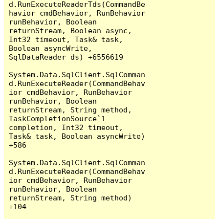
d.RunExecuteReaderTds(CommandBe
havior cmdBehavior, RunBehavior 
runBehavior, Boolean 
returnStream, Boolean async, 
Int32 timeout, Task& task, 
Boolean asyncWrite, 
SqlDataReader ds) +6556619

System.Data.SqlClient.SqlComman
d.RunExecuteReader(CommandBehav
ior cmdBehavior, RunBehavior 
runBehavior, Boolean 
returnStream, String method, 
TaskCompletionSource`1 
completion, Int32 timeout, 
Task& task, Boolean asyncWrite) 
+586

System.Data.SqlClient.SqlComman
d.RunExecuteReader(CommandBehav
ior cmdBehavior, RunBehavior 
runBehavior, Boolean 
returnStream, String method) 
+104
