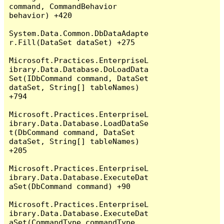
command, CommandBehavior 
behavior) +420

System.Data.Common.DbDataAdapte
r.Fill(DataSet dataSet) +275

Microsoft.Practices.EnterpriseL
ibrary.Data.Database.DoLoadData
Set(IDbCommand command, DataSet 
dataSet, String[] tableNames) 
+794

Microsoft.Practices.EnterpriseL
ibrary.Data.Database.LoadDataSe
t(DbCommand command, DataSet 
dataSet, String[] tableNames) 
+205

Microsoft.Practices.EnterpriseL
ibrary.Data.Database.ExecuteDat
aSet(DbCommand command) +90

Microsoft.Practices.EnterpriseL
ibrary.Data.Database.ExecuteDat
aSet(CommandType commandType, 