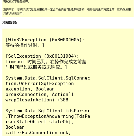
调试模式下进行编译。
重要事项: 以调试模式运行应用程序一定会产生内存/性能系统开销。在部署到生产方案之前，应确保应用
程序调试已禁用。
堆栈跟踪:
[Win32Exception (0x80004005): 
等待的操作过时。]

[SqlException (0x80131904): 
Timeout 时间已到。在操作完成之前超
时时间已过或服务器未响应。]

System.Data.SqlClient.SqlConnec
tion.OnError(SqlException 
exception, Boolean 
breakConnection, Action`1 
wrapCloseInAction) +388

System.Data.SqlClient.TdsParser
.ThrowExceptionAndWarning(TdsPa
rserStateObject stateObj, 
Boolean 
callerHasConnectionLock, 