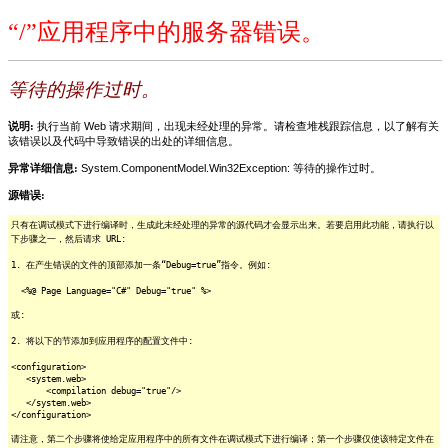
“/”应用程序中的服务器错误。
等待的操作过时。
说明:
执行当前 Web 请求期间，出现未经处理的异常。请检查堆栈跟踪信息，以了解有关
该错误以及代码中导致错误的出处的详细信息。
异常详细信息:
System.ComponentModel.Win32Exception: 等待的操作过时。
源错误:
只有在调试模式下进行编译时，生成此未经处理的异常的源代码才会显示出来。若要启用此功能，请执行以
下步骤之一，然后请求 URL:
1. 在产生错误的文件的顶部添加一条“Debug=true”指令。例如:
<%@ Page Language="C#" Debug="true" %>
或:
2. 将以下的节添加到应用程序的配置文件中:
<configuration>
<system.web>
<compilation debug="true"/>
</system.web>
</configuration>
请注意，第二个步骤将使给定应用程序中的所有文件在调试模式下进行编译；第一个步骤仅使该特定文件在