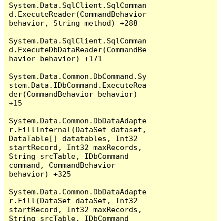
System.Data.SqlClient.SqlComman
d.ExecuteReader(CommandBehavior 
behavior, String method) +288

System.Data.SqlClient.SqlComman
d.ExecuteDbDataReader(CommandBe
havior behavior) +171

System.Data.Common.DbCommand.Sy
stem.Data.IDbCommand.ExecuteRea
der(CommandBehavior behavior) 
+15

System.Data.Common.DbDataAdapte
r.FillInternal(DataSet dataset, 
DataTable[] datatables, Int32 
startRecord, Int32 maxRecords, 
String srcTable, IDbCommand 
command, CommandBehavior 
behavior) +325

System.Data.Common.DbDataAdapte
r.Fill(DataSet dataSet, Int32 
startRecord, Int32 maxRecords, 
String srcTable, IDbCommand 