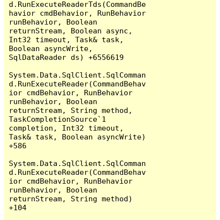
d.RunExecuteReaderTds(CommandBe
havior cmdBehavior, RunBehavior 
runBehavior, Boolean 
returnStream, Boolean async, 
Int32 timeout, Task& task, 
Boolean asyncWrite, 
SqlDataReader ds) +6556619

System.Data.SqlClient.SqlComman
d.RunExecuteReader(CommandBehav
ior cmdBehavior, RunBehavior 
runBehavior, Boolean 
returnStream, String method, 
TaskCompletionSource`1 
completion, Int32 timeout, 
Task& task, Boolean asyncWrite) 
+586

System.Data.SqlClient.SqlComman
d.RunExecuteReader(CommandBehav
ior cmdBehavior, RunBehavior 
runBehavior, Boolean 
returnStream, String method) 
+104
