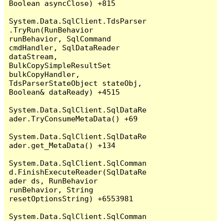
Boolean asyncClose) +815

System.Data.SqlClient.TdsParser
.TryRun(RunBehavior 
runBehavior, SqlCommand 
cmdHandler, SqlDataReader 
dataStream, 
BulkCopySimpleResultSet 
bulkCopyHandler, 
TdsParserStateObject stateObj, 
Boolean& dataReady) +4515

System.Data.SqlClient.SqlDataRe
ader.TryConsumeMetaData() +69

System.Data.SqlClient.SqlDataRe
ader.get_MetaData() +134

System.Data.SqlClient.SqlComman
d.FinishExecuteReader(SqlDataRe
ader ds, RunBehavior 
runBehavior, String 
resetOptionsString) +6553981

System.Data.SqlClient.SqlComman