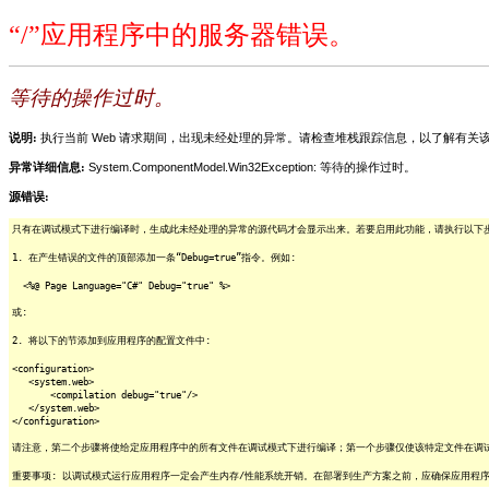
“/”应用程序中的服务器错误。
等待的操作过时。
说明:
执行当前 Web 请求期间，出现未经处理的异常。请检查堆栈跟踪信息，以了解有
异常详细信息:
System.ComponentModel.Win32Exception: 等待的操作过时。
源错误:
只有在调试模式下进行编译时，生成此未经处理的异常的源代码才会显示出来。若要启用此功能，请执行以下步骤
1. 在产生错误的文件的顶部添加一条“Debug=true”指令。例如:
<%@ Page Language="C#" Debug="true" %>
或:
2. 将以下的节添加到应用程序的配置文件中:
<configuration>
<system.web>
<compilation debug="true"/>
</system.web>
</configuration>
请注意，第二个步骤将使给定应用程序中的所有文件在调试模式下进行编译；第一个步骤仅使该特定文件在调
重要事项: 以调试模式运行应用程序一定会产生内存/性能系统开销。在部署到生产方案之前，应确保应用程