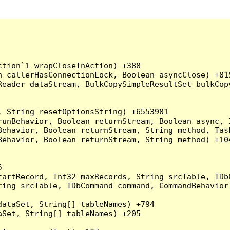
tion`1 wrapCloseInAction) +388

 callerHasConnectionLock, Boolean asyncClose) +815
Reader dataStream, BulkCopySimpleResultSet bulkCop
 String resetOptionsString) +6553981

runBehavior, Boolean returnStream, Boolean async, 
Behavior, Boolean returnStream, String method, Tas
ehavior, Boolean returnStream, String method) +104


artRecord, Int32 maxRecords, String srcTable, IDbC
ing srcTable, IDbCommand command, CommandBehavior 
ataSet, String[] tableNames) +794

Set, String[] tableNames) +205
