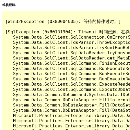
堆栈跟踪:
[Win32Exception (0x80004005): 等待的操作过时。]

[SqlException (0x80131904): Timeout 时间
   System.Data.SqlClient.SqlConnection.OnError(S
   System.Data.SqlClient.TdsParser.ThrowExceptio
   System.Data.SqlClient.TdsParser.TryRun(RunBe
   System.Data.SqlClient.SqlDataReader.TryConsum
   System.Data.SqlClient.SqlDataReader.get_MetaD
   System.Data.SqlClient.SqlCommand.FinishExecut
   System.Data.SqlClient.SqlCommand.RunExecuteR
   System.Data.SqlClient.SqlCommand.RunExecuteR
   System.Data.SqlClient.SqlCommand.RunExecuteRe
   System.Data.SqlClient.SqlCommand.ExecuteReade
   System.Data.SqlClient.SqlCommand.ExecuteDbDat
   System.Data.Common.DbCommand.System.Data.IDbC
   System.Data.Common.DbDataAdapter.FillInterna
   System.Data.Common.DbDataAdapter.Fill(DataSet
   System.Data.Common.DbDataAdapter.Fill(DataSet
   Microsoft.Practices.EnterpriseLibrary.Data.Da
   Microsoft.Practices.EnterpriseLibrary.Data.Da
   Microsoft.Practices.EnterpriseLibrary.Data.Da