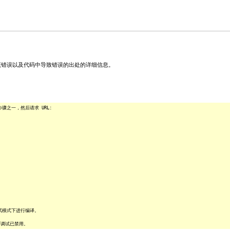
关该错误以及代码中导致错误的出处的详细信息。
之一，然后请求 URL:
试模式下进行编译。
序调试已禁用。