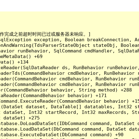
已到。在操作完成之前超时时间已过或服务器未响应。]

qlException exception, Boolean breakConnection, Ac
nAndWarning(TdsParserStateObject stateObj, Boolean
havior runBehavior, SqlCommand cmdHandler, SqlData
eMetaData() +69

ata() +134

eReader(SqlDataReader ds, RunBehavior runBehavior,
eaderTds(CommandBehavior cmdBehavior, RunBehavior 
eader(CommandBehavior cmdBehavior, RunBehavior run
ader(CommandBehavior cmdBehavior, RunBehavior runB
r(CommandBehavior behavior, String method) +288

aReader(CommandBehavior behavior) +171

ommand.ExecuteReader(CommandBehavior behavior) +15
l(DataSet dataset, DataTable[] datatables, Int32 st
 dataSet, Int32 startRecord, Int32 maxRecords, Str
 dataSet) +275

tabase.DoLoadDataSet(IDbCommand command, DataSet d
tabase.LoadDataSet(DbCommand command, DataSet data
tabase.ExecuteDataSet(DbCommand command) +90
