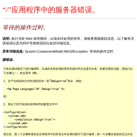
“/”应用程序中的服务器错误。
等待的操作过时。
说明:
执行当前 Web 请求期间，出现未经处理的异常。请检查堆栈跟踪信息，以了解有关
该错误以及代码中导致错误的出处的详细信息。
异常详细信息:
System.ComponentModel.Win32Exception: 等待的操作过时。
源错误:
只有在调试模式下进行编译时，生成此未经处理的异常的源代码才会显示出来。若要启用此功能，请执行以
下步骤之一，然后请求 URL:
1. 在产生错误的文件的顶部添加一条“Debug=true”指令。例如:
<%@ Page Language="C#" Debug="true" %>
或:
2. 将以下的节添加到应用程序的配置文件中:
<configuration>
<system.web>
<compilation debug="true"/>
</system.web>
</configuration>
请注意，第二个步骤将使给定应用程序中的所有文件在调试模式下进行编译；第一个步骤仅使该特定文件在