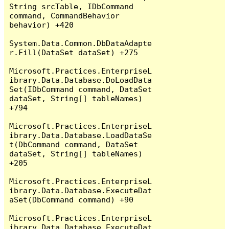
String srcTable, IDbCommand 
command, CommandBehavior 
behavior) +420

System.Data.Common.DbDataAdapte
r.Fill(DataSet dataSet) +275

Microsoft.Practices.EnterpriseL
ibrary.Data.Database.DoLoadData
Set(IDbCommand command, DataSet 
dataSet, String[] tableNames) 
+794

Microsoft.Practices.EnterpriseL
ibrary.Data.Database.LoadDataSe
t(DbCommand command, DataSet 
dataSet, String[] tableNames) 
+205

Microsoft.Practices.EnterpriseL
ibrary.Data.Database.ExecuteDat
aSet(DbCommand command) +90

Microsoft.Practices.EnterpriseL
ibrary.Data.Database.ExecuteDat