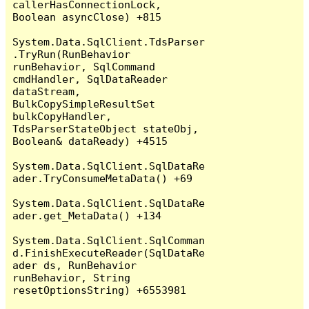
callerHasConnectionLock, 
Boolean asyncClose) +815

System.Data.SqlClient.TdsParser
.TryRun(RunBehavior 
runBehavior, SqlCommand 
cmdHandler, SqlDataReader 
dataStream, 
BulkCopySimpleResultSet 
bulkCopyHandler, 
TdsParserStateObject stateObj, 
Boolean& dataReady) +4515

System.Data.SqlClient.SqlDataRe
ader.TryConsumeMetaData() +69

System.Data.SqlClient.SqlDataRe
ader.get_MetaData() +134

System.Data.SqlClient.SqlComman
d.FinishExecuteReader(SqlDataRe
ader ds, RunBehavior 
runBehavior, String 
resetOptionsString) +6553981
