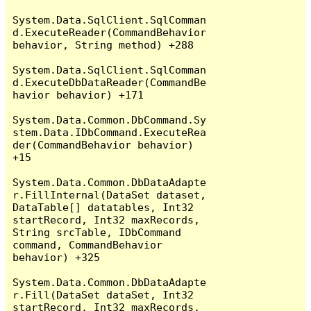
System.Data.SqlClient.SqlComman
d.ExecuteReader(CommandBehavior 
behavior, String method) +288

System.Data.SqlClient.SqlComman
d.ExecuteDbDataReader(CommandBe
havior behavior) +171

System.Data.Common.DbCommand.Sy
stem.Data.IDbCommand.ExecuteRea
der(CommandBehavior behavior) 
+15

System.Data.Common.DbDataAdapte
r.FillInternal(DataSet dataset, 
DataTable[] datatables, Int32 
startRecord, Int32 maxRecords, 
String srcTable, IDbCommand 
command, CommandBehavior 
behavior) +325

System.Data.Common.DbDataAdapte
r.Fill(DataSet dataSet, Int32 
startRecord, Int32 maxRecords, 