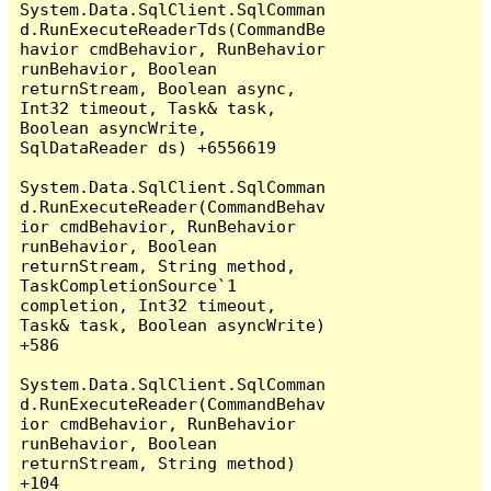
System.Data.SqlClient.SqlComman
d.RunExecuteReaderTds(CommandBe
havior cmdBehavior, RunBehavior 
runBehavior, Boolean 
returnStream, Boolean async, 
Int32 timeout, Task& task, 
Boolean asyncWrite, 
SqlDataReader ds) +6556619

System.Data.SqlClient.SqlComman
d.RunExecuteReader(CommandBehav
ior cmdBehavior, RunBehavior 
runBehavior, Boolean 
returnStream, String method, 
TaskCompletionSource`1 
completion, Int32 timeout, 
Task& task, Boolean asyncWrite) 
+586

System.Data.SqlClient.SqlComman
d.RunExecuteReader(CommandBehav
ior cmdBehavior, RunBehavior 
runBehavior, Boolean 
returnStream, String method) 
+104
