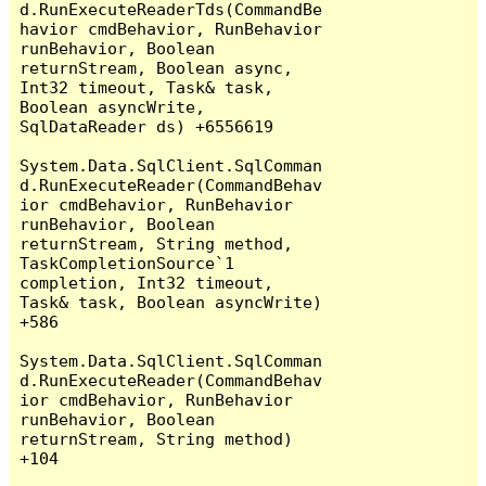
d.RunExecuteReaderTds(CommandBe
havior cmdBehavior, RunBehavior 
runBehavior, Boolean 
returnStream, Boolean async, 
Int32 timeout, Task& task, 
Boolean asyncWrite, 
SqlDataReader ds) +6556619

System.Data.SqlClient.SqlComman
d.RunExecuteReader(CommandBehav
ior cmdBehavior, RunBehavior 
runBehavior, Boolean 
returnStream, String method, 
TaskCompletionSource`1 
completion, Int32 timeout, 
Task& task, Boolean asyncWrite) 
+586

System.Data.SqlClient.SqlComman
d.RunExecuteReader(CommandBehav
ior cmdBehavior, RunBehavior 
runBehavior, Boolean 
returnStream, String method) 
+104
