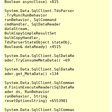
Boolean asyncClose) +815

System.Data.SqlClient.TdsParser
.TryRun(RunBehavior 
runBehavior, SqlCommand 
cmdHandler, SqlDataReader 
dataStream, 
BulkCopySimpleResultSet 
bulkCopyHandler, 
TdsParserStateObject stateObj, 
Boolean& dataReady) +4515

System.Data.SqlClient.SqlDataRe
ader.TryConsumeMetaData() +69

System.Data.SqlClient.SqlDataRe
ader.get_MetaData() +134

System.Data.SqlClient.SqlComman
d.FinishExecuteReader(SqlDataRe
ader ds, RunBehavior 
runBehavior, String 
resetOptionsString) +6553981

System.Data.SqlClient.SqlComman