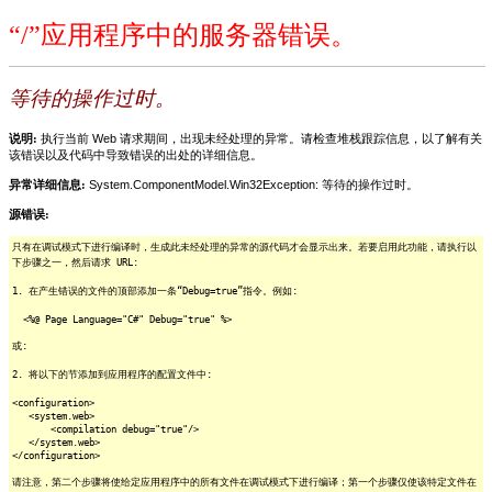
“/”应用程序中的服务器错误。
等待的操作过时。
说明:
执行当前 Web 请求期间，出现未经处理的异常。请检查堆栈跟踪信息，以了解有关
该错误以及代码中导致错误的出处的详细信息。
异常详细信息:
System.ComponentModel.Win32Exception: 等待的操作过时。
源错误:
只有在调试模式下进行编译时，生成此未经处理的异常的源代码才会显示出来。若要启用此功能，请执行以
下步骤之一，然后请求 URL:
1. 在产生错误的文件的顶部添加一条“Debug=true”指令。例如:
<%@ Page Language="C#" Debug="true" %>
或:
2. 将以下的节添加到应用程序的配置文件中:
<configuration>
<system.web>
<compilation debug="true"/>
</system.web>
</configuration>
请注意，第二个步骤将使给定应用程序中的所有文件在调试模式下进行编译；第一个步骤仅使该特定文件在