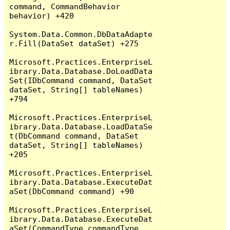
command, CommandBehavior 
behavior) +420

System.Data.Common.DbDataAdapte
r.Fill(DataSet dataSet) +275

Microsoft.Practices.EnterpriseL
ibrary.Data.Database.DoLoadData
Set(IDbCommand command, DataSet 
dataSet, String[] tableNames) 
+794

Microsoft.Practices.EnterpriseL
ibrary.Data.Database.LoadDataSe
t(DbCommand command, DataSet 
dataSet, String[] tableNames) 
+205

Microsoft.Practices.EnterpriseL
ibrary.Data.Database.ExecuteDat
aSet(DbCommand command) +90

Microsoft.Practices.EnterpriseL
ibrary.Data.Database.ExecuteDat
aSet(CommandType commandType, 