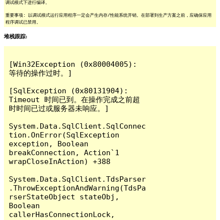
调试模式下进行编译。
重要事项: 以调试模式运行应用程序一定会产生内存/性能系统开销。在部署到生产方案之前，应确保应用
程序调试已禁用。
堆栈跟踪:
[Win32Exception (0x80004005): 
等待的操作过时。]

[SqlException (0x80131904): 
Timeout 时间已到。在操作完成之前超
时时间已过或服务器未响应。]

System.Data.SqlClient.SqlConnec
tion.OnError(SqlException 
exception, Boolean 
breakConnection, Action`1 
wrapCloseInAction) +388

System.Data.SqlClient.TdsParser
.ThrowExceptionAndWarning(TdsPa
rserStateObject stateObj, 
Boolean 
callerHasConnectionLock, 