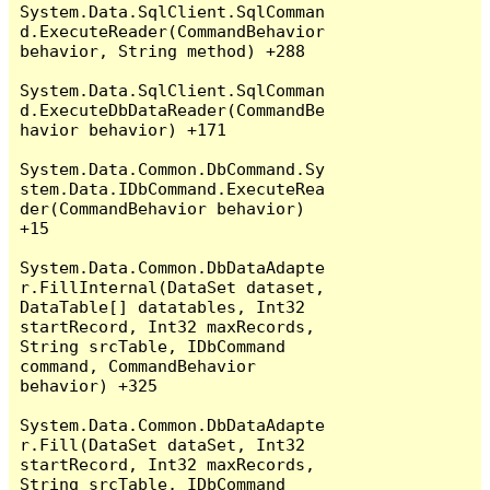
System.Data.SqlClient.SqlComman
d.ExecuteReader(CommandBehavior 
behavior, String method) +288

System.Data.SqlClient.SqlComman
d.ExecuteDbDataReader(CommandBe
havior behavior) +171

System.Data.Common.DbCommand.Sy
stem.Data.IDbCommand.ExecuteRea
der(CommandBehavior behavior) 
+15

System.Data.Common.DbDataAdapte
r.FillInternal(DataSet dataset, 
DataTable[] datatables, Int32 
startRecord, Int32 maxRecords, 
String srcTable, IDbCommand 
command, CommandBehavior 
behavior) +325

System.Data.Common.DbDataAdapte
r.Fill(DataSet dataSet, Int32 
startRecord, Int32 maxRecords, 
String srcTable, IDbCommand 