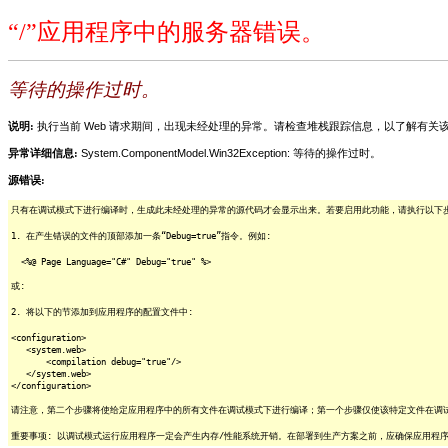
“/”应用程序中的服务器错误。
等待的操作过时。
说明:
执行当前 Web 请求期间，出现未经处理的异常。请检查堆栈跟踪信息，以了解有
异常详细信息:
System.ComponentModel.Win32Exception: 等待的操作过时。
源错误:
只有在调试模式下进行编译时，生成此未经处理的异常的源代码才会显示出来。若要启用此功能，请执行以下步骤
1. 在产生错误的文件的顶部添加一条“Debug=true”指令。例如:
<%@ Page Language="C#" Debug="true" %>
或:
2. 将以下的节添加到应用程序的配置文件中:
<configuration>
<system.web>
<compilation debug="true"/>
</system.web>
</configuration>
请注意，第二个步骤将使给定应用程序中的所有文件在调试模式下进行编译；第一个步骤仅使该特定文件在调
重要事项: 以调试模式运行应用程序一定会产生内存/性能系统开销。在部署到生产方案之前，应确保应用程