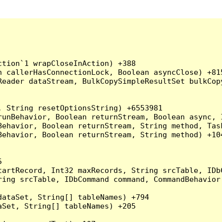
tion`1 wrapCloseInAction) +388

 callerHasConnectionLock, Boolean asyncClose) +815
Reader dataStream, BulkCopySimpleResultSet bulkCop
 String resetOptionsString) +6553981

runBehavior, Boolean returnStream, Boolean async, 
Behavior, Boolean returnStream, String method, Tas
ehavior, Boolean returnStream, String method) +104


artRecord, Int32 maxRecords, String srcTable, IDbC
ing srcTable, IDbCommand command, CommandBehavior 
ataSet, String[] tableNames) +794

Set, String[] tableNames) +205
