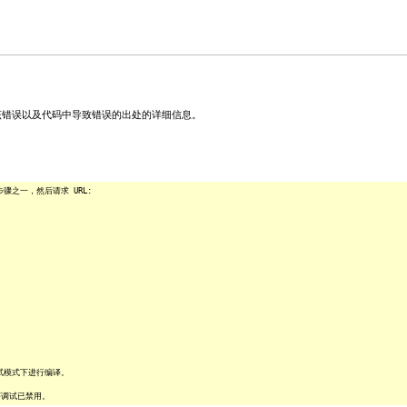
关该错误以及代码中导致错误的出处的详细信息。
之一，然后请求 URL:
试模式下进行编译。
序调试已禁用。