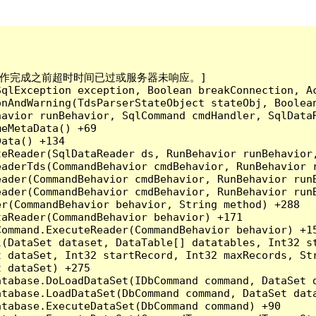
已到。在操作完成之前超时时间已过或服务器未响应。]

qlException exception, Boolean breakConnection, Ac
nAndWarning(TdsParserStateObject stateObj, Boolean
havior runBehavior, SqlCommand cmdHandler, SqlData
eMetaData() +69

ata() +134

eReader(SqlDataReader ds, RunBehavior runBehavior,
eaderTds(CommandBehavior cmdBehavior, RunBehavior 
eader(CommandBehavior cmdBehavior, RunBehavior run
ader(CommandBehavior cmdBehavior, RunBehavior runB
r(CommandBehavior behavior, String method) +288

aReader(CommandBehavior behavior) +171

ommand.ExecuteReader(CommandBehavior behavior) +15
l(DataSet dataset, DataTable[] datatables, Int32 st
 dataSet, Int32 startRecord, Int32 maxRecords, Str
 dataSet) +275

tabase.DoLoadDataSet(IDbCommand command, DataSet d
tabase.LoadDataSet(DbCommand command, DataSet data
tabase.ExecuteDataSet(DbCommand command) +90
