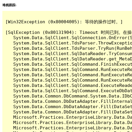
堆栈跟踪:
[Win32Exception (0x80004005): 等待的操作过时。]

[SqlException (0x80131904): Timeout 时间
   System.Data.SqlClient.SqlConnection.OnError(S
   System.Data.SqlClient.TdsParser.ThrowExceptio
   System.Data.SqlClient.TdsParser.TryRun(RunBe
   System.Data.SqlClient.SqlDataReader.TryConsum
   System.Data.SqlClient.SqlDataReader.get_MetaD
   System.Data.SqlClient.SqlCommand.FinishExecut
   System.Data.SqlClient.SqlCommand.RunExecuteR
   System.Data.SqlClient.SqlCommand.RunExecuteR
   System.Data.SqlClient.SqlCommand.RunExecuteRe
   System.Data.SqlClient.SqlCommand.ExecuteReade
   System.Data.SqlClient.SqlCommand.ExecuteDbDat
   System.Data.Common.DbCommand.System.Data.IDbC
   System.Data.Common.DbDataAdapter.FillInterna
   System.Data.Common.DbDataAdapter.Fill(DataSet
   System.Data.Common.DbDataAdapter.Fill(DataSet
   Microsoft.Practices.EnterpriseLibrary.Data.Da
   Microsoft.Practices.EnterpriseLibrary.Data.Da
   Microsoft.Practices.EnterpriseLibrary.Data.Da