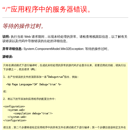
“/”应用程序中的服务器错误。
等待的操作过时。
说明:
执行当前 Web 请求期间，出现未经处理的异常。请检查堆栈跟踪信息，以了解有关
该错误以及代码中导致错误的出处的详细信息。
异常详细信息:
System.ComponentModel.Win32Exception: 等待的操作过时。
源错误:
只有在调试模式下进行编译时，生成此未经处理的异常的源代码才会显示出来。若要启用此功能，请执行以
下步骤之一，然后请求 URL:
1. 在产生错误的文件的顶部添加一条“Debug=true”指令。例如:
<%@ Page Language="C#" Debug="true" %>
或:
2. 将以下的节添加到应用程序的配置文件中:
<configuration>
<system.web>
<compilation debug="true"/>
</system.web>
</configuration>
请注意，第二个步骤将使给定应用程序中的所有文件在调试模式下进行编译；第一个步骤仅使该特定文件在