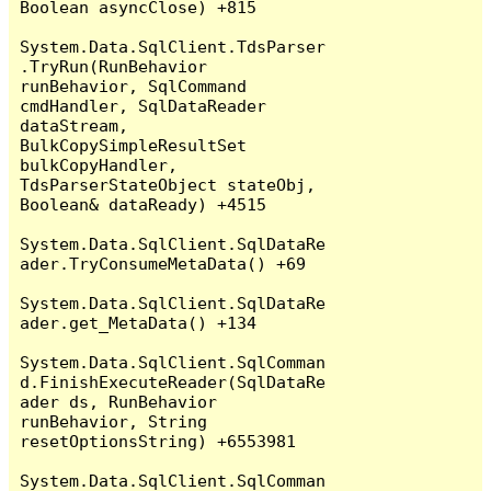
Boolean asyncClose) +815

System.Data.SqlClient.TdsParser
.TryRun(RunBehavior 
runBehavior, SqlCommand 
cmdHandler, SqlDataReader 
dataStream, 
BulkCopySimpleResultSet 
bulkCopyHandler, 
TdsParserStateObject stateObj, 
Boolean& dataReady) +4515

System.Data.SqlClient.SqlDataRe
ader.TryConsumeMetaData() +69

System.Data.SqlClient.SqlDataRe
ader.get_MetaData() +134

System.Data.SqlClient.SqlComman
d.FinishExecuteReader(SqlDataRe
ader ds, RunBehavior 
runBehavior, String 
resetOptionsString) +6553981

System.Data.SqlClient.SqlComman