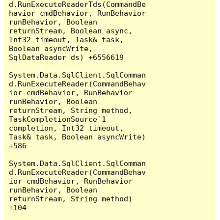
d.RunExecuteReaderTds(CommandBe
havior cmdBehavior, RunBehavior 
runBehavior, Boolean 
returnStream, Boolean async, 
Int32 timeout, Task& task, 
Boolean asyncWrite, 
SqlDataReader ds) +6556619

System.Data.SqlClient.SqlComman
d.RunExecuteReader(CommandBehav
ior cmdBehavior, RunBehavior 
runBehavior, Boolean 
returnStream, String method, 
TaskCompletionSource`1 
completion, Int32 timeout, 
Task& task, Boolean asyncWrite) 
+586

System.Data.SqlClient.SqlComman
d.RunExecuteReader(CommandBehav
ior cmdBehavior, RunBehavior 
runBehavior, Boolean 
returnStream, String method) 
+104
