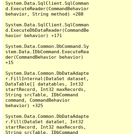
System.Data.SqlClient.SqlComman
d.ExecuteReader(CommandBehavior 
behavior, String method) +288

System.Data.SqlClient.SqlComman
d.ExecuteDbDataReader(CommandBe
havior behavior) +171

System.Data.Common.DbCommand.Sy
stem.Data.IDbCommand.ExecuteRea
der(CommandBehavior behavior) 
+15

System.Data.Common.DbDataAdapte
r.FillInternal(DataSet dataset, 
DataTable[] datatables, Int32 
startRecord, Int32 maxRecords, 
String srcTable, IDbCommand 
command, CommandBehavior 
behavior) +325

System.Data.Common.DbDataAdapte
r.Fill(DataSet dataSet, Int32 
startRecord, Int32 maxRecords, 
String srcTable, IDbCommand 