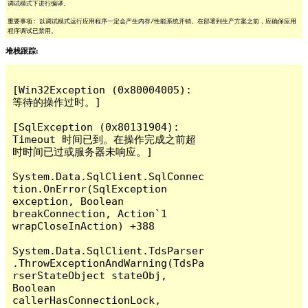
调试模式下进行编译。
重要事项: 以调试模式运行应用程序一定会产生内存/性能系统开销。在部署到生产方案之前，应确保应用
程序调试已禁用。
堆栈跟踪:
[Win32Exception (0x80004005): 
等待的操作过时。]

[SqlException (0x80131904): 
Timeout 时间已到。在操作完成之前超
时时间已过或服务器未响应。]

System.Data.SqlClient.SqlConnec
tion.OnError(SqlException 
exception, Boolean 
breakConnection, Action`1 
wrapCloseInAction) +388

System.Data.SqlClient.TdsParser
.ThrowExceptionAndWarning(TdsPa
rserStateObject stateObj, 
Boolean 
callerHasConnectionLock, 