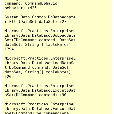
command, CommandBehavior 
behavior) +420

System.Data.Common.DbDataAdapte
r.Fill(DataSet dataSet) +275

Microsoft.Practices.EnterpriseL
ibrary.Data.Database.DoLoadData
Set(IDbCommand command, DataSet 
dataSet, String[] tableNames) 
+794

Microsoft.Practices.EnterpriseL
ibrary.Data.Database.LoadDataSe
t(DbCommand command, DataSet 
dataSet, String[] tableNames) 
+205

Microsoft.Practices.EnterpriseL
ibrary.Data.Database.ExecuteDat
aSet(DbCommand command) +90

Microsoft.Practices.EnterpriseL
ibrary.Data.Database.ExecuteDat
aSet(CommandType commandType, 