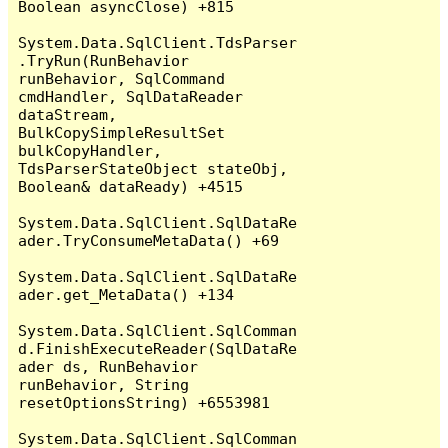
Boolean asyncClose) +815

System.Data.SqlClient.TdsParser
.TryRun(RunBehavior 
runBehavior, SqlCommand 
cmdHandler, SqlDataReader 
dataStream, 
BulkCopySimpleResultSet 
bulkCopyHandler, 
TdsParserStateObject stateObj, 
Boolean& dataReady) +4515

System.Data.SqlClient.SqlDataRe
ader.TryConsumeMetaData() +69

System.Data.SqlClient.SqlDataRe
ader.get_MetaData() +134

System.Data.SqlClient.SqlComman
d.FinishExecuteReader(SqlDataRe
ader ds, RunBehavior 
runBehavior, String 
resetOptionsString) +6553981

System.Data.SqlClient.SqlComman