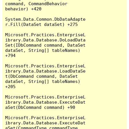
command, CommandBehavior 
behavior) +420

System.Data.Common.DbDataAdapte
r.Fill(DataSet dataSet) +275

Microsoft.Practices.EnterpriseL
ibrary.Data.Database.DoLoadData
Set(IDbCommand command, DataSet 
dataSet, String[] tableNames) 
+794

Microsoft.Practices.EnterpriseL
ibrary.Data.Database.LoadDataSe
t(DbCommand command, DataSet 
dataSet, String[] tableNames) 
+205

Microsoft.Practices.EnterpriseL
ibrary.Data.Database.ExecuteDat
aSet(DbCommand command) +90

Microsoft.Practices.EnterpriseL
ibrary.Data.Database.ExecuteDat
aSet(CommandType commandType, 