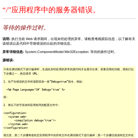
“/”应用程序中的服务器错误。
等待的操作过时。
说明:
执行当前 Web 请求期间，出现未经处理的异常。请检查堆栈跟踪信息，以了解有关
该错误以及代码中导致错误的出处的详细信息。
异常详细信息:
System.ComponentModel.Win32Exception: 等待的操作过时。
源错误:
只有在调试模式下进行编译时，生成此未经处理的异常的源代码才会显示出来。若要启用此功能，请执行以
下步骤之一，然后请求 URL:
1. 在产生错误的文件的顶部添加一条“Debug=true”指令。例如:
<%@ Page Language="C#" Debug="true" %>
或:
2. 将以下的节添加到应用程序的配置文件中:
<configuration>
<system.web>
<compilation debug="true"/>
</system.web>
</configuration>
请注意，第二个步骤将使给定应用程序中的所有文件在调试模式下进行编译；第一个步骤仅使该特定文件在