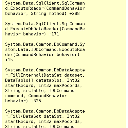
System.Data.SqlClient.SqlComman
d.ExecuteReader(CommandBehavior 
behavior, String method) +288

System.Data.SqlClient.SqlComman
d.ExecuteDbDataReader(CommandBe
havior behavior) +171

System.Data.Common.DbCommand.Sy
stem.Data.IDbCommand.ExecuteRea
der(CommandBehavior behavior) 
+15

System.Data.Common.DbDataAdapte
r.FillInternal(DataSet dataset, 
DataTable[] datatables, Int32 
startRecord, Int32 maxRecords, 
String srcTable, IDbCommand 
command, CommandBehavior 
behavior) +325

System.Data.Common.DbDataAdapte
r.Fill(DataSet dataSet, Int32 
startRecord, Int32 maxRecords, 
String srcTable, IDbCommand 