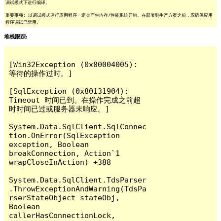
调试模式下进行编译。
重要事项: 以调试模式运行应用程序一定会产生内存/性能系统开销。在部署到生产方案之前，应确保应用
程序调试已禁用。
堆栈跟踪:
[Win32Exception (0x80004005): 
等待的操作过时。]

[SqlException (0x80131904): 
Timeout 时间已到。在操作完成之前超
时时间已过或服务器未响应。]

System.Data.SqlClient.SqlConnec
tion.OnError(SqlException 
exception, Boolean 
breakConnection, Action`1 
wrapCloseInAction) +388

System.Data.SqlClient.TdsParser
.ThrowExceptionAndWarning(TdsPa
rserStateObject stateObj, 
Boolean 
callerHasConnectionLock, 