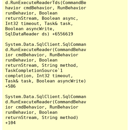
d.RunExecuteReaderTds(CommandBe
havior cmdBehavior, RunBehavior 
runBehavior, Boolean 
returnStream, Boolean async, 
Int32 timeout, Task& task, 
Boolean asyncWrite, 
SqlDataReader ds) +6556619

System.Data.SqlClient.SqlComman
d.RunExecuteReader(CommandBehav
ior cmdBehavior, RunBehavior 
runBehavior, Boolean 
returnStream, String method, 
TaskCompletionSource`1 
completion, Int32 timeout, 
Task& task, Boolean asyncWrite) 
+586

System.Data.SqlClient.SqlComman
d.RunExecuteReader(CommandBehav
ior cmdBehavior, RunBehavior 
runBehavior, Boolean 
returnStream, String method) 
+104
