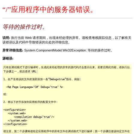
“/”应用程序中的服务器错误。
等待的操作过时。
说明:
执行当前 Web 请求期间，出现未经处理的异常。请检查堆栈跟踪信息，以了解有关
该错误以及代码中导致错误的出处的详细信息。
异常详细信息:
System.ComponentModel.Win32Exception: 等待的操作过时。
源错误:
只有在调试模式下进行编译时，生成此未经处理的异常的源代码才会显示出来。若要启用此功能，请执行以
下步骤之一，然后请求 URL:
1. 在产生错误的文件的顶部添加一条“Debug=true”指令。例如:
<%@ Page Language="C#" Debug="true" %>
或:
2. 将以下的节添加到应用程序的配置文件中:
<configuration>
<system.web>
<compilation debug="true"/>
</system.web>
</configuration>
请注意，第二个步骤将使给定应用程序中的所有文件在调试模式下进行编译；第一个步骤仅使该特定文件在