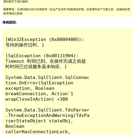
调试模式下进行编译。
重要事项: 以调试模式运行应用程序一定会产生内存/性能系统开销。在部署到生产方案之前，应确保应用
程序调试已禁用。
堆栈跟踪:
[Win32Exception (0x80004005): 
等待的操作过时。]

[SqlException (0x80131904): 
Timeout 时间已到。在操作完成之前超
时时间已过或服务器未响应。]

System.Data.SqlClient.SqlConnec
tion.OnError(SqlException 
exception, Boolean 
breakConnection, Action`1 
wrapCloseInAction) +388

System.Data.SqlClient.TdsParser
.ThrowExceptionAndWarning(TdsPa
rserStateObject stateObj, 
Boolean 
callerHasConnectionLock, 