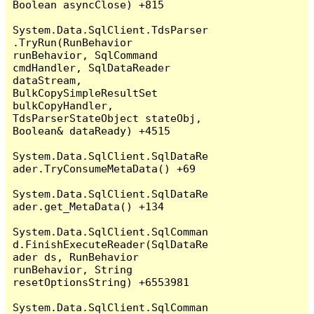
Boolean asyncClose) +815

System.Data.SqlClient.TdsParser
.TryRun(RunBehavior 
runBehavior, SqlCommand 
cmdHandler, SqlDataReader 
dataStream, 
BulkCopySimpleResultSet 
bulkCopyHandler, 
TdsParserStateObject stateObj, 
Boolean& dataReady) +4515

System.Data.SqlClient.SqlDataRe
ader.TryConsumeMetaData() +69

System.Data.SqlClient.SqlDataRe
ader.get_MetaData() +134

System.Data.SqlClient.SqlComman
d.FinishExecuteReader(SqlDataRe
ader ds, RunBehavior 
runBehavior, String 
resetOptionsString) +6553981

System.Data.SqlClient.SqlComman