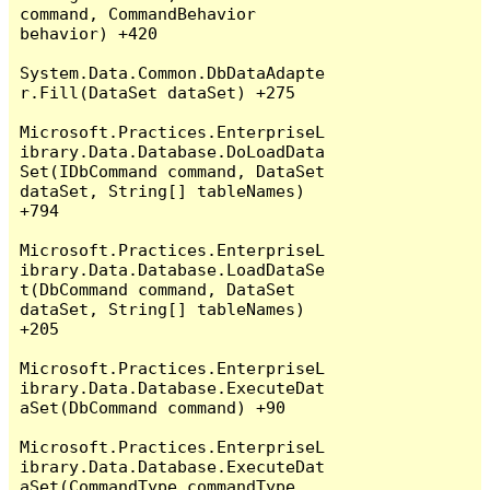
command, CommandBehavior 
behavior) +420

System.Data.Common.DbDataAdapte
r.Fill(DataSet dataSet) +275

Microsoft.Practices.EnterpriseL
ibrary.Data.Database.DoLoadData
Set(IDbCommand command, DataSet 
dataSet, String[] tableNames) 
+794

Microsoft.Practices.EnterpriseL
ibrary.Data.Database.LoadDataSe
t(DbCommand command, DataSet 
dataSet, String[] tableNames) 
+205

Microsoft.Practices.EnterpriseL
ibrary.Data.Database.ExecuteDat
aSet(DbCommand command) +90

Microsoft.Practices.EnterpriseL
ibrary.Data.Database.ExecuteDat
aSet(CommandType commandType, 