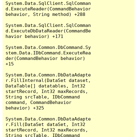
System.Data.SqlClient.SqlComman
d.ExecuteReader(CommandBehavior 
behavior, String method) +288

System.Data.SqlClient.SqlComman
d.ExecuteDbDataReader(CommandBe
havior behavior) +171

System.Data.Common.DbCommand.Sy
stem.Data.IDbCommand.ExecuteRea
der(CommandBehavior behavior) 
+15

System.Data.Common.DbDataAdapte
r.FillInternal(DataSet dataset, 
DataTable[] datatables, Int32 
startRecord, Int32 maxRecords, 
String srcTable, IDbCommand 
command, CommandBehavior 
behavior) +325

System.Data.Common.DbDataAdapte
r.Fill(DataSet dataSet, Int32 
startRecord, Int32 maxRecords, 
String srcTable, IDbCommand 