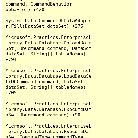
command, CommandBehavior 
behavior) +420

System.Data.Common.DbDataAdapte
r.Fill(DataSet dataSet) +275

Microsoft.Practices.EnterpriseL
ibrary.Data.Database.DoLoadData
Set(IDbCommand command, DataSet 
dataSet, String[] tableNames) 
+794

Microsoft.Practices.EnterpriseL
ibrary.Data.Database.LoadDataSe
t(DbCommand command, DataSet 
dataSet, String[] tableNames) 
+205

Microsoft.Practices.EnterpriseL
ibrary.Data.Database.ExecuteDat
aSet(DbCommand command) +90

Microsoft.Practices.EnterpriseL
ibrary.Data.Database.ExecuteDat
aSet(CommandType commandType, 