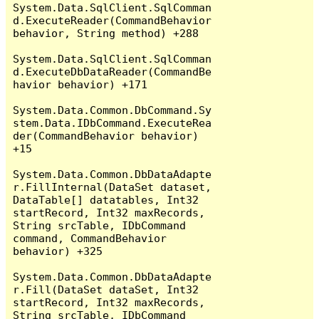
System.Data.SqlClient.SqlComman
d.ExecuteReader(CommandBehavior 
behavior, String method) +288

System.Data.SqlClient.SqlComman
d.ExecuteDbDataReader(CommandBe
havior behavior) +171

System.Data.Common.DbCommand.Sy
stem.Data.IDbCommand.ExecuteRea
der(CommandBehavior behavior) 
+15

System.Data.Common.DbDataAdapte
r.FillInternal(DataSet dataset, 
DataTable[] datatables, Int32 
startRecord, Int32 maxRecords, 
String srcTable, IDbCommand 
command, CommandBehavior 
behavior) +325

System.Data.Common.DbDataAdapte
r.Fill(DataSet dataSet, Int32 
startRecord, Int32 maxRecords, 
String srcTable, IDbCommand 