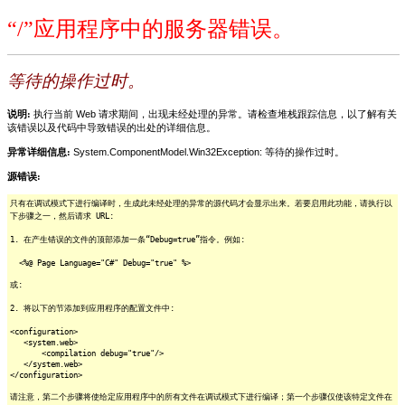
“/”应用程序中的服务器错误。
等待的操作过时。
说明:
执行当前 Web 请求期间，出现未经处理的异常。请检查堆栈跟踪信息，以了解有关
该错误以及代码中导致错误的出处的详细信息。
异常详细信息:
System.ComponentModel.Win32Exception: 等待的操作过时。
源错误:
只有在调试模式下进行编译时，生成此未经处理的异常的源代码才会显示出来。若要启用此功能，请执行以
下步骤之一，然后请求 URL:
1. 在产生错误的文件的顶部添加一条“Debug=true”指令。例如:
<%@ Page Language="C#" Debug="true" %>
或:
2. 将以下的节添加到应用程序的配置文件中:
<configuration>
<system.web>
<compilation debug="true"/>
</system.web>
</configuration>
请注意，第二个步骤将使给定应用程序中的所有文件在调试模式下进行编译；第一个步骤仅使该特定文件在