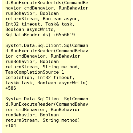
d.RunExecuteReaderTds(CommandBe
havior cmdBehavior, RunBehavior 
runBehavior, Boolean 
returnStream, Boolean async, 
Int32 timeout, Task& task, 
Boolean asyncWrite, 
SqlDataReader ds) +6556619

System.Data.SqlClient.SqlComman
d.RunExecuteReader(CommandBehav
ior cmdBehavior, RunBehavior 
runBehavior, Boolean 
returnStream, String method, 
TaskCompletionSource`1 
completion, Int32 timeout, 
Task& task, Boolean asyncWrite) 
+586

System.Data.SqlClient.SqlComman
d.RunExecuteReader(CommandBehav
ior cmdBehavior, RunBehavior 
runBehavior, Boolean 
returnStream, String method) 
+104
