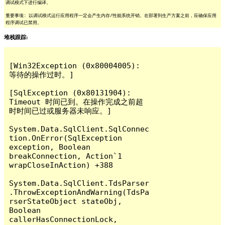
调试模式下进行编译。
重要事项: 以调试模式运行应用程序一定会产生内存/性能系统开销。在部署到生产方案之前，应确保应用
程序调试已禁用。
堆栈跟踪:
[Win32Exception (0x80004005): 
等待的操作过时。]

[SqlException (0x80131904): 
Timeout 时间已到。在操作完成之前超
时时间已过或服务器未响应。]

System.Data.SqlClient.SqlConnec
tion.OnError(SqlException 
exception, Boolean 
breakConnection, Action`1 
wrapCloseInAction) +388

System.Data.SqlClient.TdsParser
.ThrowExceptionAndWarning(TdsPa
rserStateObject stateObj, 
Boolean 
callerHasConnectionLock, 