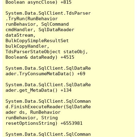
Boolean asyncClose) +815

System.Data.SqlClient.TdsParser
.TryRun(RunBehavior 
runBehavior, SqlCommand 
cmdHandler, SqlDataReader 
dataStream, 
BulkCopySimpleResultSet 
bulkCopyHandler, 
TdsParserStateObject stateObj, 
Boolean& dataReady) +4515

System.Data.SqlClient.SqlDataRe
ader.TryConsumeMetaData() +69

System.Data.SqlClient.SqlDataRe
ader.get_MetaData() +134

System.Data.SqlClient.SqlComman
d.FinishExecuteReader(SqlDataRe
ader ds, RunBehavior 
runBehavior, String 
resetOptionsString) +6553981

System.Data.SqlClient.SqlComman