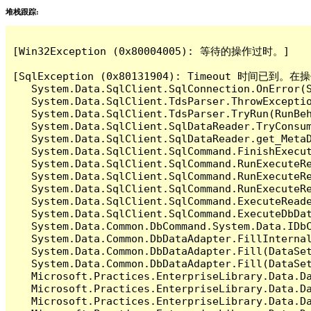
堆栈跟踪:
[Win32Exception (0x80004005): 等待的操作过时。]

[SqlException (0x80131904): Timeout 时间
   System.Data.SqlClient.SqlConnection.OnError(S
   System.Data.SqlClient.TdsParser.ThrowExceptio
   System.Data.SqlClient.TdsParser.TryRun(RunBe
   System.Data.SqlClient.SqlDataReader.TryConsum
   System.Data.SqlClient.SqlDataReader.get_MetaD
   System.Data.SqlClient.SqlCommand.FinishExecut
   System.Data.SqlClient.SqlCommand.RunExecuteR
   System.Data.SqlClient.SqlCommand.RunExecuteR
   System.Data.SqlClient.SqlCommand.RunExecuteRe
   System.Data.SqlClient.SqlCommand.ExecuteReade
   System.Data.SqlClient.SqlCommand.ExecuteDbDat
   System.Data.Common.DbCommand.System.Data.IDbC
   System.Data.Common.DbDataAdapter.FillInterna
   System.Data.Common.DbDataAdapter.Fill(DataSet
   System.Data.Common.DbDataAdapter.Fill(DataSet
   Microsoft.Practices.EnterpriseLibrary.Data.Da
   Microsoft.Practices.EnterpriseLibrary.Data.Da
   Microsoft.Practices.EnterpriseLibrary.Data.Da