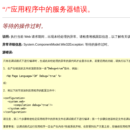
“/”应用程序中的服务器错误。
等待的操作过时。
说明:
执行当前 Web 请求期间，出现未经处理的异常。请检查堆栈跟踪信息，以了解有
异常详细信息:
System.ComponentModel.Win32Exception: 等待的操作过时。
源错误:
只有在调试模式下进行编译时，生成此未经处理的异常的源代码才会显示出来。若要启用此功能，请执行以下步骤
1. 在产生错误的文件的顶部添加一条“Debug=true”指令。例如:
<%@ Page Language="C#" Debug="true" %>
或:
2. 将以下的节添加到应用程序的配置文件中:
<configuration>
<system.web>
<compilation debug="true"/>
</system.web>
</configuration>
请注意，第二个步骤将使给定应用程序中的所有文件在调试模式下进行编译；第一个步骤仅使该特定文件在调
重要事项: 以调试模式运行应用程序一定会产生内存/性能系统开销。在部署到生产方案之前，应确保应用程