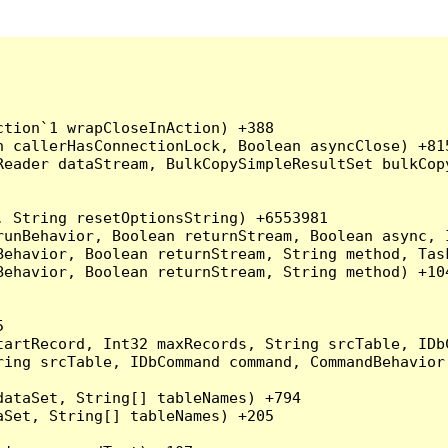
tion`1 wrapCloseInAction) +388

 callerHasConnectionLock, Boolean asyncClose) +815
Reader dataStream, BulkCopySimpleResultSet bulkCop
 String resetOptionsString) +6553981

runBehavior, Boolean returnStream, Boolean async, 
Behavior, Boolean returnStream, String method, Tas
ehavior, Boolean returnStream, String method) +104


artRecord, Int32 maxRecords, String srcTable, IDbC
ing srcTable, IDbCommand command, CommandBehavior 
ataSet, String[] tableNames) +794

Set, String[] tableNames) +205
