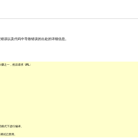
关该错误以及代码中导致错误的出处的详细信息。
之一，然后请求 URL:
试模式下进行编译。
序调试已禁用。