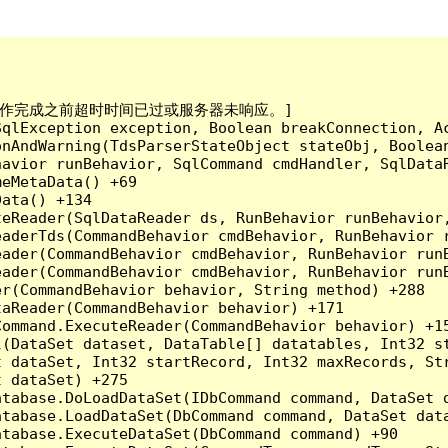
已到。在操作完成之前超时时间已过或服务器未响应。]

qlException exception, Boolean breakConnection, Ac
nAndWarning(TdsParserStateObject stateObj, Boolean
havior runBehavior, SqlCommand cmdHandler, SqlData
eMetaData() +69

ata() +134

eReader(SqlDataReader ds, RunBehavior runBehavior,
eaderTds(CommandBehavior cmdBehavior, RunBehavior 
eader(CommandBehavior cmdBehavior, RunBehavior run
ader(CommandBehavior cmdBehavior, RunBehavior runB
r(CommandBehavior behavior, String method) +288

aReader(CommandBehavior behavior) +171

ommand.ExecuteReader(CommandBehavior behavior) +15
l(DataSet dataset, DataTable[] datatables, Int32 st
 dataSet, Int32 startRecord, Int32 maxRecords, Str
 dataSet) +275

tabase.DoLoadDataSet(IDbCommand command, DataSet d
tabase.LoadDataSet(DbCommand command, DataSet data
tabase.ExecuteDataSet(DbCommand command) +90
