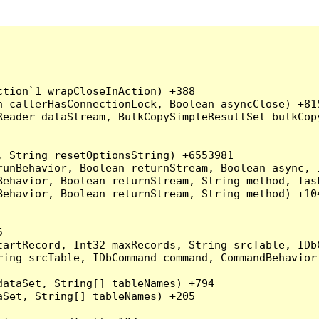
tion`1 wrapCloseInAction) +388

 callerHasConnectionLock, Boolean asyncClose) +815
Reader dataStream, BulkCopySimpleResultSet bulkCop
 String resetOptionsString) +6553981

runBehavior, Boolean returnStream, Boolean async, 
Behavior, Boolean returnStream, String method, Tas
ehavior, Boolean returnStream, String method) +104


artRecord, Int32 maxRecords, String srcTable, IDbC
ing srcTable, IDbCommand command, CommandBehavior 
ataSet, String[] tableNames) +794

Set, String[] tableNames) +205
