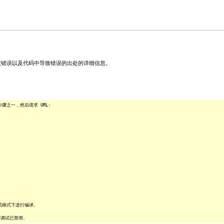
关该错误以及代码中导致错误的出处的详细信息。
之一，然后请求 URL:
试模式下进行编译。
序调试已禁用。