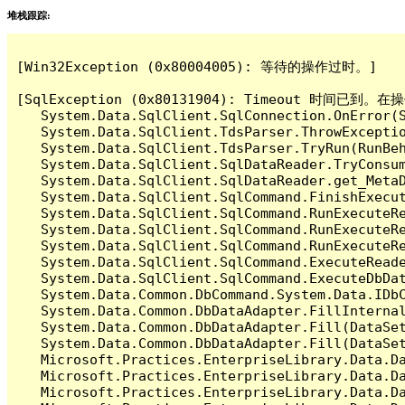
堆栈跟踪:
[Win32Exception (0x80004005): 等待的操作过时。]

[SqlException (0x80131904): Timeout 时间
   System.Data.SqlClient.SqlConnection.OnError(S
   System.Data.SqlClient.TdsParser.ThrowExceptio
   System.Data.SqlClient.TdsParser.TryRun(RunBe
   System.Data.SqlClient.SqlDataReader.TryConsum
   System.Data.SqlClient.SqlDataReader.get_MetaD
   System.Data.SqlClient.SqlCommand.FinishExecut
   System.Data.SqlClient.SqlCommand.RunExecuteR
   System.Data.SqlClient.SqlCommand.RunExecuteR
   System.Data.SqlClient.SqlCommand.RunExecuteRe
   System.Data.SqlClient.SqlCommand.ExecuteReade
   System.Data.SqlClient.SqlCommand.ExecuteDbDat
   System.Data.Common.DbCommand.System.Data.IDbC
   System.Data.Common.DbDataAdapter.FillInterna
   System.Data.Common.DbDataAdapter.Fill(DataSet
   System.Data.Common.DbDataAdapter.Fill(DataSet
   Microsoft.Practices.EnterpriseLibrary.Data.Da
   Microsoft.Practices.EnterpriseLibrary.Data.Da
   Microsoft.Practices.EnterpriseLibrary.Data.Da