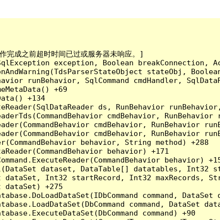
已到。在操作完成之前超时时间已过或服务器未响应。]

qlException exception, Boolean breakConnection, Ac
nAndWarning(TdsParserStateObject stateObj, Boolean
havior runBehavior, SqlCommand cmdHandler, SqlData
eMetaData() +69

ata() +134

eReader(SqlDataReader ds, RunBehavior runBehavior,
eaderTds(CommandBehavior cmdBehavior, RunBehavior 
eader(CommandBehavior cmdBehavior, RunBehavior run
ader(CommandBehavior cmdBehavior, RunBehavior runB
r(CommandBehavior behavior, String method) +288

aReader(CommandBehavior behavior) +171

ommand.ExecuteReader(CommandBehavior behavior) +15
l(DataSet dataset, DataTable[] datatables, Int32 st
 dataSet, Int32 startRecord, Int32 maxRecords, Str
 dataSet) +275

tabase.DoLoadDataSet(IDbCommand command, DataSet d
tabase.LoadDataSet(DbCommand command, DataSet data
tabase.ExecuteDataSet(DbCommand command) +90
