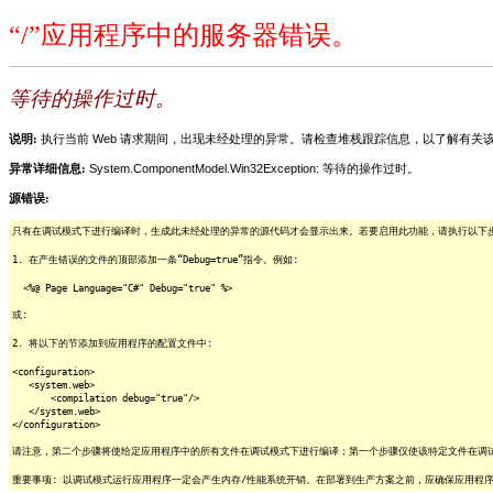
“/”应用程序中的服务器错误。
等待的操作过时。
说明:
执行当前 Web 请求期间，出现未经处理的异常。请检查堆栈跟踪信息，以了解有
异常详细信息:
System.ComponentModel.Win32Exception: 等待的操作过时。
源错误:
只有在调试模式下进行编译时，生成此未经处理的异常的源代码才会显示出来。若要启用此功能，请执行以下步骤
1. 在产生错误的文件的顶部添加一条“Debug=true”指令。例如:
<%@ Page Language="C#" Debug="true" %>
或:
2. 将以下的节添加到应用程序的配置文件中:
<configuration>
<system.web>
<compilation debug="true"/>
</system.web>
</configuration>
请注意，第二个步骤将使给定应用程序中的所有文件在调试模式下进行编译；第一个步骤仅使该特定文件在调
重要事项: 以调试模式运行应用程序一定会产生内存/性能系统开销。在部署到生产方案之前，应确保应用程