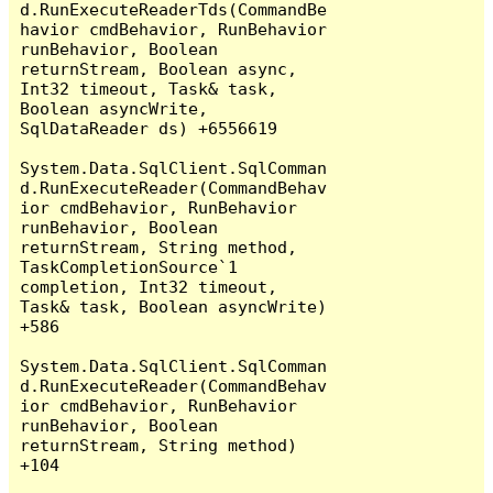
d.RunExecuteReaderTds(CommandBe
havior cmdBehavior, RunBehavior 
runBehavior, Boolean 
returnStream, Boolean async, 
Int32 timeout, Task& task, 
Boolean asyncWrite, 
SqlDataReader ds) +6556619

System.Data.SqlClient.SqlComman
d.RunExecuteReader(CommandBehav
ior cmdBehavior, RunBehavior 
runBehavior, Boolean 
returnStream, String method, 
TaskCompletionSource`1 
completion, Int32 timeout, 
Task& task, Boolean asyncWrite) 
+586

System.Data.SqlClient.SqlComman
d.RunExecuteReader(CommandBehav
ior cmdBehavior, RunBehavior 
runBehavior, Boolean 
returnStream, String method) 
+104
