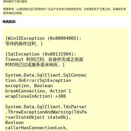
调试模式下进行编译。
重要事项: 以调试模式运行应用程序一定会产生内存/性能系统开销。在部署到生产方案之前，应确保应用
程序调试已禁用。
堆栈跟踪:
[Win32Exception (0x80004005): 
等待的操作过时。]

[SqlException (0x80131904): 
Timeout 时间已到。在操作完成之前超
时时间已过或服务器未响应。]

System.Data.SqlClient.SqlConnec
tion.OnError(SqlException 
exception, Boolean 
breakConnection, Action`1 
wrapCloseInAction) +388

System.Data.SqlClient.TdsParser
.ThrowExceptionAndWarning(TdsPa
rserStateObject stateObj, 
Boolean 
callerHasConnectionLock, 