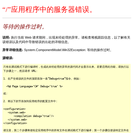
“/”应用程序中的服务器错误。
等待的操作过时。
说明:
执行当前 Web 请求期间，出现未经处理的异常。请检查堆栈跟踪信息，以了解有关
该错误以及代码中导致错误的出处的详细信息。
异常详细信息:
System.ComponentModel.Win32Exception: 等待的操作过时。
源错误:
只有在调试模式下进行编译时，生成此未经处理的异常的源代码才会显示出来。若要启用此功能，请执行以
下步骤之一，然后请求 URL:
1. 在产生错误的文件的顶部添加一条“Debug=true”指令。例如:
<%@ Page Language="C#" Debug="true" %>
或:
2. 将以下的节添加到应用程序的配置文件中:
<configuration>
<system.web>
<compilation debug="true"/>
</system.web>
</configuration>
请注意，第二个步骤将使给定应用程序中的所有文件在调试模式下进行编译；第一个步骤仅使该特定文件在