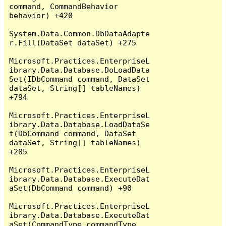
command, CommandBehavior 
behavior) +420

System.Data.Common.DbDataAdapte
r.Fill(DataSet dataSet) +275

Microsoft.Practices.EnterpriseL
ibrary.Data.Database.DoLoadData
Set(IDbCommand command, DataSet 
dataSet, String[] tableNames) 
+794

Microsoft.Practices.EnterpriseL
ibrary.Data.Database.LoadDataSe
t(DbCommand command, DataSet 
dataSet, String[] tableNames) 
+205

Microsoft.Practices.EnterpriseL
ibrary.Data.Database.ExecuteDat
aSet(DbCommand command) +90

Microsoft.Practices.EnterpriseL
ibrary.Data.Database.ExecuteDat
aSet(CommandType commandType, 