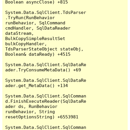
Boolean asyncClose) +815

System.Data.SqlClient.TdsParser
.TryRun(RunBehavior 
runBehavior, SqlCommand 
cmdHandler, SqlDataReader 
dataStream, 
BulkCopySimpleResultSet 
bulkCopyHandler, 
TdsParserStateObject stateObj, 
Boolean& dataReady) +4515

System.Data.SqlClient.SqlDataRe
ader.TryConsumeMetaData() +69

System.Data.SqlClient.SqlDataRe
ader.get_MetaData() +134

System.Data.SqlClient.SqlComman
d.FinishExecuteReader(SqlDataRe
ader ds, RunBehavior 
runBehavior, String 
resetOptionsString) +6553981

System.Data.SqlClient.SqlComman