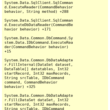
System.Data.SqlClient.SqlComman
d.ExecuteReader(CommandBehavior 
behavior, String method) +288

System.Data.SqlClient.SqlComman
d.ExecuteDbDataReader(CommandBe
havior behavior) +171

System.Data.Common.DbCommand.Sy
stem.Data.IDbCommand.ExecuteRea
der(CommandBehavior behavior) 
+15

System.Data.Common.DbDataAdapte
r.FillInternal(DataSet dataset, 
DataTable[] datatables, Int32 
startRecord, Int32 maxRecords, 
String srcTable, IDbCommand 
command, CommandBehavior 
behavior) +325

System.Data.Common.DbDataAdapte
r.Fill(DataSet dataSet, Int32 
startRecord, Int32 maxRecords, 
String srcTable, IDbCommand 