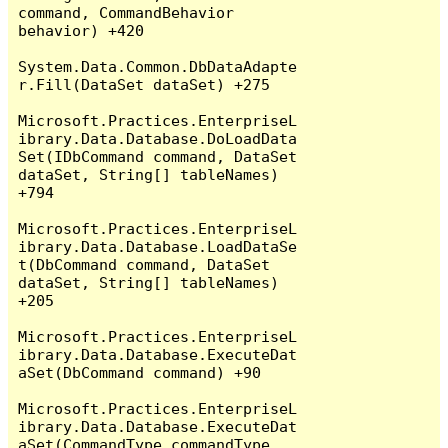
command, CommandBehavior 
behavior) +420

System.Data.Common.DbDataAdapte
r.Fill(DataSet dataSet) +275

Microsoft.Practices.EnterpriseL
ibrary.Data.Database.DoLoadData
Set(IDbCommand command, DataSet 
dataSet, String[] tableNames) 
+794

Microsoft.Practices.EnterpriseL
ibrary.Data.Database.LoadDataSe
t(DbCommand command, DataSet 
dataSet, String[] tableNames) 
+205

Microsoft.Practices.EnterpriseL
ibrary.Data.Database.ExecuteDat
aSet(DbCommand command) +90

Microsoft.Practices.EnterpriseL
ibrary.Data.Database.ExecuteDat
aSet(CommandType commandType, 