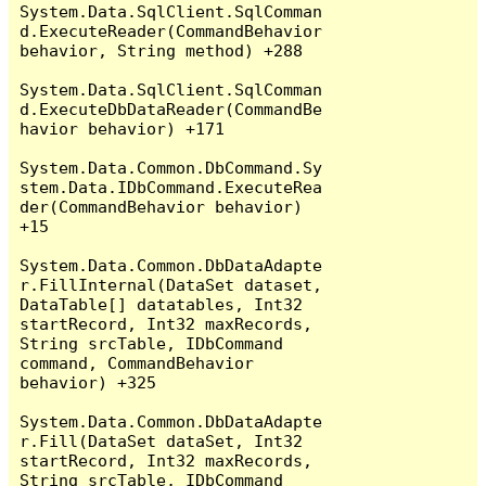
System.Data.SqlClient.SqlComman
d.ExecuteReader(CommandBehavior 
behavior, String method) +288

System.Data.SqlClient.SqlComman
d.ExecuteDbDataReader(CommandBe
havior behavior) +171

System.Data.Common.DbCommand.Sy
stem.Data.IDbCommand.ExecuteRea
der(CommandBehavior behavior) 
+15

System.Data.Common.DbDataAdapte
r.FillInternal(DataSet dataset, 
DataTable[] datatables, Int32 
startRecord, Int32 maxRecords, 
String srcTable, IDbCommand 
command, CommandBehavior 
behavior) +325

System.Data.Common.DbDataAdapte
r.Fill(DataSet dataSet, Int32 
startRecord, Int32 maxRecords, 
String srcTable, IDbCommand 