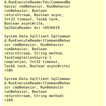
d.RunExecuteReaderTds(CommandBe
havior cmdBehavior, RunBehavior 
runBehavior, Boolean 
returnStream, Boolean async, 
Int32 timeout, Task& task, 
Boolean asyncWrite, 
SqlDataReader ds) +6556619

System.Data.SqlClient.SqlComman
d.RunExecuteReader(CommandBehav
ior cmdBehavior, RunBehavior 
runBehavior, Boolean 
returnStream, String method, 
TaskCompletionSource`1 
completion, Int32 timeout, 
Task& task, Boolean asyncWrite) 
+586

System.Data.SqlClient.SqlComman
d.RunExecuteReader(CommandBehav
ior cmdBehavior, RunBehavior 
runBehavior, Boolean 
returnStream, String method) 
+104
