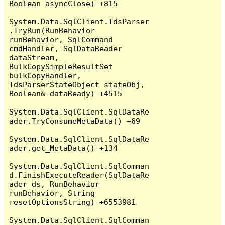
Boolean asyncClose) +815

System.Data.SqlClient.TdsParser
.TryRun(RunBehavior 
runBehavior, SqlCommand 
cmdHandler, SqlDataReader 
dataStream, 
BulkCopySimpleResultSet 
bulkCopyHandler, 
TdsParserStateObject stateObj, 
Boolean& dataReady) +4515

System.Data.SqlClient.SqlDataRe
ader.TryConsumeMetaData() +69

System.Data.SqlClient.SqlDataRe
ader.get_MetaData() +134

System.Data.SqlClient.SqlComman
d.FinishExecuteReader(SqlDataRe
ader ds, RunBehavior 
runBehavior, String 
resetOptionsString) +6553981

System.Data.SqlClient.SqlComman