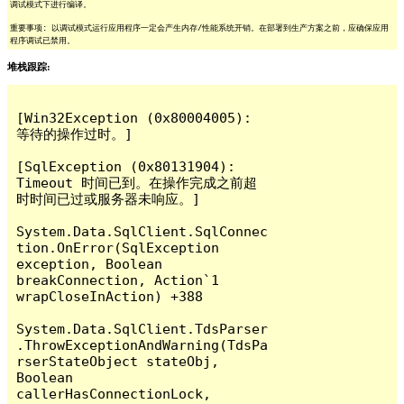
调试模式下进行编译。
重要事项: 以调试模式运行应用程序一定会产生内存/性能系统开销。在部署到生产方案之前，应确保应用
程序调试已禁用。
堆栈跟踪:
[Win32Exception (0x80004005): 
等待的操作过时。]

[SqlException (0x80131904): 
Timeout 时间已到。在操作完成之前超
时时间已过或服务器未响应。]

System.Data.SqlClient.SqlConnec
tion.OnError(SqlException 
exception, Boolean 
breakConnection, Action`1 
wrapCloseInAction) +388

System.Data.SqlClient.TdsParser
.ThrowExceptionAndWarning(TdsPa
rserStateObject stateObj, 
Boolean 
callerHasConnectionLock, 