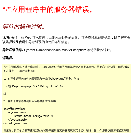
“/”应用程序中的服务器错误。
等待的操作过时。
说明:
执行当前 Web 请求期间，出现未经处理的异常。请检查堆栈跟踪信息，以了解有关
该错误以及代码中导致错误的出处的详细信息。
异常详细信息:
System.ComponentModel.Win32Exception: 等待的操作过时。
源错误:
只有在调试模式下进行编译时，生成此未经处理的异常的源代码才会显示出来。若要启用此功能，请执行以
下步骤之一，然后请求 URL:
1. 在产生错误的文件的顶部添加一条“Debug=true”指令。例如:
<%@ Page Language="C#" Debug="true" %>
或:
2. 将以下的节添加到应用程序的配置文件中:
<configuration>
<system.web>
<compilation debug="true"/>
</system.web>
</configuration>
请注意，第二个步骤将使给定应用程序中的所有文件在调试模式下进行编译；第一个步骤仅使该特定文件在