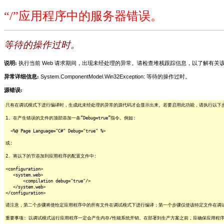
“/”应用程序中的服务器错误。
等待的操作过时。
说明:
执行当前 Web 请求期间，出现未经处理的异常。请检查堆栈跟踪信息，以了解有
异常详细信息:
System.ComponentModel.Win32Exception: 等待的操作过时。
源错误:
只有在调试模式下进行编译时，生成此未经处理的异常的源代码才会显示出来。若要启用此功能，请执行以下步骤
1. 在产生错误的文件的顶部添加一条“Debug=true”指令。例如:
<%@ Page Language="C#" Debug="true" %>
或:
2. 将以下的节添加到应用程序的配置文件中:
<configuration>
<system.web>
<compilation debug="true"/>
</system.web>
</configuration>
请注意，第二个步骤将使给定应用程序中的所有文件在调试模式下进行编译；第一个步骤仅使该特定文件在调
重要事项: 以调试模式运行应用程序一定会产生内存/性能系统开销。在部署到生产方案之前，应确保应用程