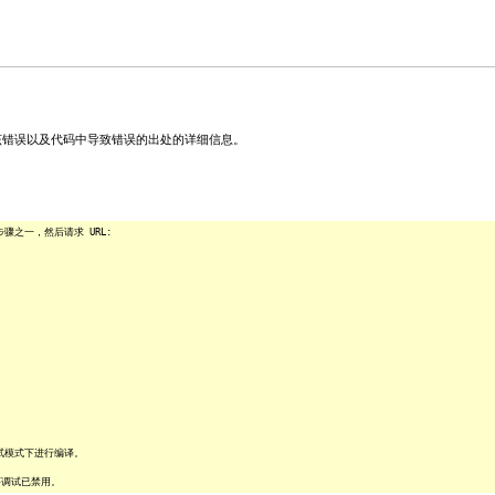
关该错误以及代码中导致错误的出处的详细信息。
之一，然后请求 URL:
试模式下进行编译。
序调试已禁用。