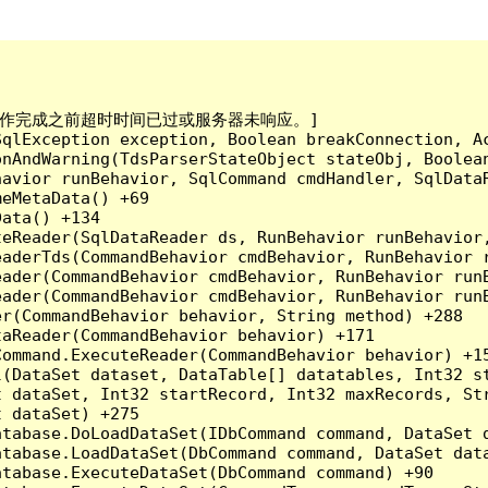
已到。在操作完成之前超时时间已过或服务器未响应。]

qlException exception, Boolean breakConnection, Ac
nAndWarning(TdsParserStateObject stateObj, Boolean
havior runBehavior, SqlCommand cmdHandler, SqlData
eMetaData() +69

ata() +134

eReader(SqlDataReader ds, RunBehavior runBehavior,
eaderTds(CommandBehavior cmdBehavior, RunBehavior 
eader(CommandBehavior cmdBehavior, RunBehavior run
ader(CommandBehavior cmdBehavior, RunBehavior runB
r(CommandBehavior behavior, String method) +288

aReader(CommandBehavior behavior) +171

ommand.ExecuteReader(CommandBehavior behavior) +15
l(DataSet dataset, DataTable[] datatables, Int32 st
 dataSet, Int32 startRecord, Int32 maxRecords, Str
 dataSet) +275

tabase.DoLoadDataSet(IDbCommand command, DataSet d
tabase.LoadDataSet(DbCommand command, DataSet data
tabase.ExecuteDataSet(DbCommand command) +90
