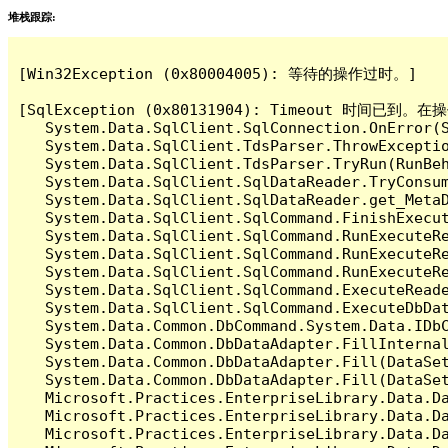
堆栈跟踪:
[Win32Exception (0x80004005): 等待的操作过时。]

[SqlException (0x80131904): Timeout 时间
   System.Data.SqlClient.SqlConnection.OnError(S
   System.Data.SqlClient.TdsParser.ThrowExceptio
   System.Data.SqlClient.TdsParser.TryRun(RunBe
   System.Data.SqlClient.SqlDataReader.TryConsum
   System.Data.SqlClient.SqlDataReader.get_MetaD
   System.Data.SqlClient.SqlCommand.FinishExecut
   System.Data.SqlClient.SqlCommand.RunExecuteR
   System.Data.SqlClient.SqlCommand.RunExecuteR
   System.Data.SqlClient.SqlCommand.RunExecuteRe
   System.Data.SqlClient.SqlCommand.ExecuteReade
   System.Data.SqlClient.SqlCommand.ExecuteDbDat
   System.Data.Common.DbCommand.System.Data.IDbC
   System.Data.Common.DbDataAdapter.FillInterna
   System.Data.Common.DbDataAdapter.Fill(DataSet
   System.Data.Common.DbDataAdapter.Fill(DataSet
   Microsoft.Practices.EnterpriseLibrary.Data.Da
   Microsoft.Practices.EnterpriseLibrary.Data.Da
   Microsoft.Practices.EnterpriseLibrary.Data.Da