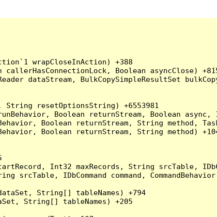
tion`1 wrapCloseInAction) +388

 callerHasConnectionLock, Boolean asyncClose) +815
Reader dataStream, BulkCopySimpleResultSet bulkCop
 String resetOptionsString) +6553981

runBehavior, Boolean returnStream, Boolean async, 
Behavior, Boolean returnStream, String method, Tas
ehavior, Boolean returnStream, String method) +104


artRecord, Int32 maxRecords, String srcTable, IDbC
ing srcTable, IDbCommand command, CommandBehavior 
ataSet, String[] tableNames) +794

Set, String[] tableNames) +205
