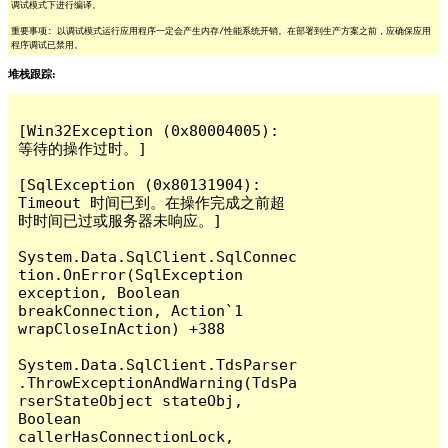
调试模式下进行编译。
重要事项: 以调试模式运行应用程序一定会产生内存/性能系统开销。在部署到生产方案之前，应确保应用
程序调试已禁用。
堆栈跟踪:
[Win32Exception (0x80004005): 
等待的操作过时。]

[SqlException (0x80131904): 
Timeout 时间已到。在操作完成之前超
时时间已过或服务器未响应。]

System.Data.SqlClient.SqlConnec
tion.OnError(SqlException 
exception, Boolean 
breakConnection, Action`1 
wrapCloseInAction) +388

System.Data.SqlClient.TdsParser
.ThrowExceptionAndWarning(TdsPa
rserStateObject stateObj, 
Boolean 
callerHasConnectionLock, 