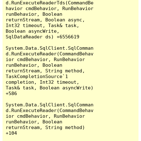
d.RunExecuteReaderTds(CommandBe
havior cmdBehavior, RunBehavior 
runBehavior, Boolean 
returnStream, Boolean async, 
Int32 timeout, Task& task, 
Boolean asyncWrite, 
SqlDataReader ds) +6556619

System.Data.SqlClient.SqlComman
d.RunExecuteReader(CommandBehav
ior cmdBehavior, RunBehavior 
runBehavior, Boolean 
returnStream, String method, 
TaskCompletionSource`1 
completion, Int32 timeout, 
Task& task, Boolean asyncWrite) 
+586

System.Data.SqlClient.SqlComman
d.RunExecuteReader(CommandBehav
ior cmdBehavior, RunBehavior 
runBehavior, Boolean 
returnStream, String method) 
+104
