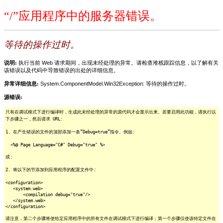
“/”应用程序中的服务器错误。
等待的操作过时。
说明:
执行当前 Web 请求期间，出现未经处理的异常。请检查堆栈跟踪信息，以了解有关
该错误以及代码中导致错误的出处的详细信息。
异常详细信息:
System.ComponentModel.Win32Exception: 等待的操作过时。
源错误:
只有在调试模式下进行编译时，生成此未经处理的异常的源代码才会显示出来。若要启用此功能，请执行以
下步骤之一，然后请求 URL:
1. 在产生错误的文件的顶部添加一条“Debug=true”指令。例如:
<%@ Page Language="C#" Debug="true" %>
或:
2. 将以下的节添加到应用程序的配置文件中:
<configuration>
<system.web>
<compilation debug="true"/>
</system.web>
</configuration>
请注意，第二个步骤将使给定应用程序中的所有文件在调试模式下进行编译；第一个步骤仅使该特定文件在