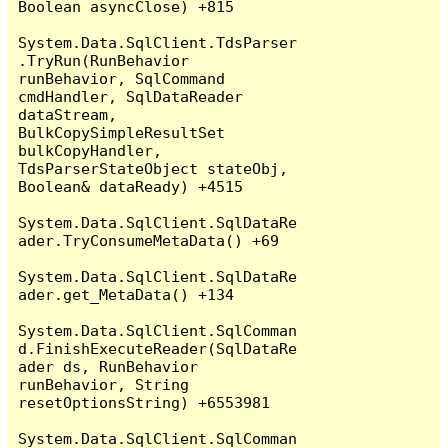
Boolean asyncClose) +815

System.Data.SqlClient.TdsParser
.TryRun(RunBehavior 
runBehavior, SqlCommand 
cmdHandler, SqlDataReader 
dataStream, 
BulkCopySimpleResultSet 
bulkCopyHandler, 
TdsParserStateObject stateObj, 
Boolean& dataReady) +4515

System.Data.SqlClient.SqlDataRe
ader.TryConsumeMetaData() +69

System.Data.SqlClient.SqlDataRe
ader.get_MetaData() +134

System.Data.SqlClient.SqlComman
d.FinishExecuteReader(SqlDataRe
ader ds, RunBehavior 
runBehavior, String 
resetOptionsString) +6553981

System.Data.SqlClient.SqlComman