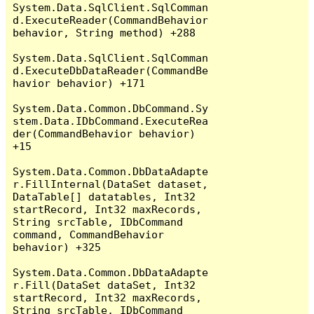
System.Data.SqlClient.SqlComman
d.ExecuteReader(CommandBehavior 
behavior, String method) +288

System.Data.SqlClient.SqlComman
d.ExecuteDbDataReader(CommandBe
havior behavior) +171

System.Data.Common.DbCommand.Sy
stem.Data.IDbCommand.ExecuteRea
der(CommandBehavior behavior) 
+15

System.Data.Common.DbDataAdapte
r.FillInternal(DataSet dataset, 
DataTable[] datatables, Int32 
startRecord, Int32 maxRecords, 
String srcTable, IDbCommand 
command, CommandBehavior 
behavior) +325

System.Data.Common.DbDataAdapte
r.Fill(DataSet dataSet, Int32 
startRecord, Int32 maxRecords, 
String srcTable, IDbCommand 