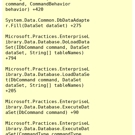
command, CommandBehavior 
behavior) +420

System.Data.Common.DbDataAdapte
r.Fill(DataSet dataSet) +275

Microsoft.Practices.EnterpriseL
ibrary.Data.Database.DoLoadData
Set(IDbCommand command, DataSet 
dataSet, String[] tableNames) 
+794

Microsoft.Practices.EnterpriseL
ibrary.Data.Database.LoadDataSe
t(DbCommand command, DataSet 
dataSet, String[] tableNames) 
+205

Microsoft.Practices.EnterpriseL
ibrary.Data.Database.ExecuteDat
aSet(DbCommand command) +90

Microsoft.Practices.EnterpriseL
ibrary.Data.Database.ExecuteDat
aSet(CommandType commandType, 