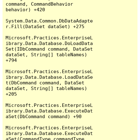
command, CommandBehavior 
behavior) +420

System.Data.Common.DbDataAdapte
r.Fill(DataSet dataSet) +275

Microsoft.Practices.EnterpriseL
ibrary.Data.Database.DoLoadData
Set(IDbCommand command, DataSet 
dataSet, String[] tableNames) 
+794

Microsoft.Practices.EnterpriseL
ibrary.Data.Database.LoadDataSe
t(DbCommand command, DataSet 
dataSet, String[] tableNames) 
+205

Microsoft.Practices.EnterpriseL
ibrary.Data.Database.ExecuteDat
aSet(DbCommand command) +90

Microsoft.Practices.EnterpriseL
ibrary.Data.Database.ExecuteDat
aSet(CommandType commandType, 