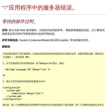
“/”应用程序中的服务器错误。
等待的操作过时。
说明:
执行当前 Web 请求期间，出现未经处理的异常。请检查堆栈跟踪信息，以了解有关
该错误以及代码中导致错误的出处的详细信息。
异常详细信息:
System.ComponentModel.Win32Exception: 等待的操作过时。
源错误:
只有在调试模式下进行编译时，生成此未经处理的异常的源代码才会显示出来。若要启用此功能，请执行以
下步骤之一，然后请求 URL:
1. 在产生错误的文件的顶部添加一条“Debug=true”指令。例如:
<%@ Page Language="C#" Debug="true" %>
或:
2. 将以下的节添加到应用程序的配置文件中:
<configuration>
<system.web>
<compilation debug="true"/>
</system.web>
</configuration>
请注意，第二个步骤将使给定应用程序中的所有文件在调试模式下进行编译；第一个步骤仅使该特定文件在