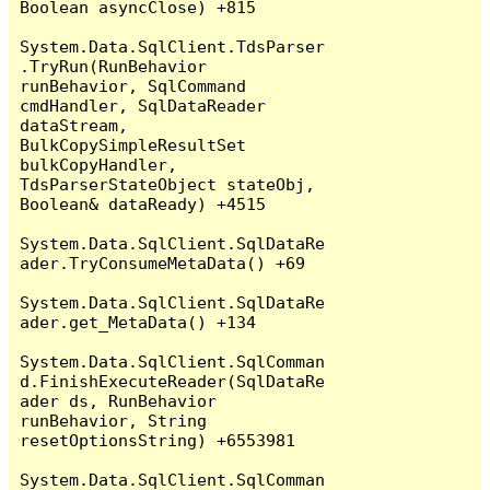
Boolean asyncClose) +815

System.Data.SqlClient.TdsParser
.TryRun(RunBehavior 
runBehavior, SqlCommand 
cmdHandler, SqlDataReader 
dataStream, 
BulkCopySimpleResultSet 
bulkCopyHandler, 
TdsParserStateObject stateObj, 
Boolean& dataReady) +4515

System.Data.SqlClient.SqlDataRe
ader.TryConsumeMetaData() +69

System.Data.SqlClient.SqlDataRe
ader.get_MetaData() +134

System.Data.SqlClient.SqlComman
d.FinishExecuteReader(SqlDataRe
ader ds, RunBehavior 
runBehavior, String 
resetOptionsString) +6553981

System.Data.SqlClient.SqlComman