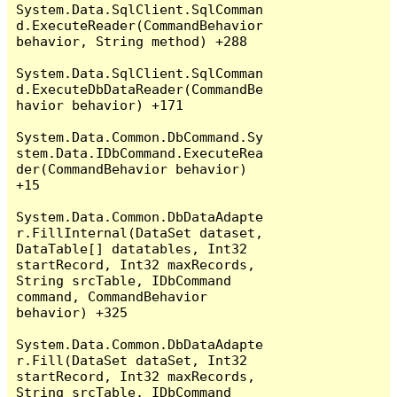
System.Data.SqlClient.SqlComman
d.ExecuteReader(CommandBehavior 
behavior, String method) +288

System.Data.SqlClient.SqlComman
d.ExecuteDbDataReader(CommandBe
havior behavior) +171

System.Data.Common.DbCommand.Sy
stem.Data.IDbCommand.ExecuteRea
der(CommandBehavior behavior) 
+15

System.Data.Common.DbDataAdapte
r.FillInternal(DataSet dataset, 
DataTable[] datatables, Int32 
startRecord, Int32 maxRecords, 
String srcTable, IDbCommand 
command, CommandBehavior 
behavior) +325

System.Data.Common.DbDataAdapte
r.Fill(DataSet dataSet, Int32 
startRecord, Int32 maxRecords, 
String srcTable, IDbCommand 