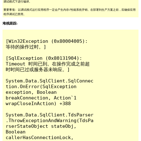
调试模式下进行编译。
重要事项: 以调试模式运行应用程序一定会产生内存/性能系统开销。在部署到生产方案之前，应确保应用
程序调试已禁用。
堆栈跟踪:
[Win32Exception (0x80004005): 
等待的操作过时。]

[SqlException (0x80131904): 
Timeout 时间已到。在操作完成之前超
时时间已过或服务器未响应。]

System.Data.SqlClient.SqlConnec
tion.OnError(SqlException 
exception, Boolean 
breakConnection, Action`1 
wrapCloseInAction) +388

System.Data.SqlClient.TdsParser
.ThrowExceptionAndWarning(TdsPa
rserStateObject stateObj, 
Boolean 
callerHasConnectionLock, 