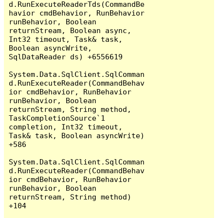
d.RunExecuteReaderTds(CommandBe
havior cmdBehavior, RunBehavior 
runBehavior, Boolean 
returnStream, Boolean async, 
Int32 timeout, Task& task, 
Boolean asyncWrite, 
SqlDataReader ds) +6556619

System.Data.SqlClient.SqlComman
d.RunExecuteReader(CommandBehav
ior cmdBehavior, RunBehavior 
runBehavior, Boolean 
returnStream, String method, 
TaskCompletionSource`1 
completion, Int32 timeout, 
Task& task, Boolean asyncWrite) 
+586

System.Data.SqlClient.SqlComman
d.RunExecuteReader(CommandBehav
ior cmdBehavior, RunBehavior 
runBehavior, Boolean 
returnStream, String method) 
+104
