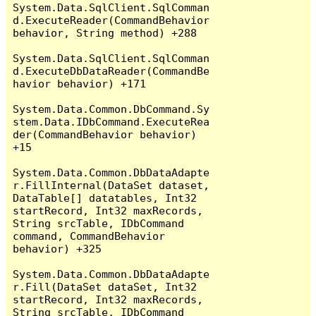
System.Data.SqlClient.SqlComman
d.ExecuteReader(CommandBehavior 
behavior, String method) +288

System.Data.SqlClient.SqlComman
d.ExecuteDbDataReader(CommandBe
havior behavior) +171

System.Data.Common.DbCommand.Sy
stem.Data.IDbCommand.ExecuteRea
der(CommandBehavior behavior) 
+15

System.Data.Common.DbDataAdapte
r.FillInternal(DataSet dataset, 
DataTable[] datatables, Int32 
startRecord, Int32 maxRecords, 
String srcTable, IDbCommand 
command, CommandBehavior 
behavior) +325

System.Data.Common.DbDataAdapte
r.Fill(DataSet dataSet, Int32 
startRecord, Int32 maxRecords, 
String srcTable, IDbCommand 