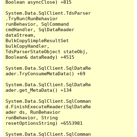
Boolean asyncClose) +815

System.Data.SqlClient.TdsParser
.TryRun(RunBehavior 
runBehavior, SqlCommand 
cmdHandler, SqlDataReader 
dataStream, 
BulkCopySimpleResultSet 
bulkCopyHandler, 
TdsParserStateObject stateObj, 
Boolean& dataReady) +4515

System.Data.SqlClient.SqlDataRe
ader.TryConsumeMetaData() +69

System.Data.SqlClient.SqlDataRe
ader.get_MetaData() +134

System.Data.SqlClient.SqlComman
d.FinishExecuteReader(SqlDataRe
ader ds, RunBehavior 
runBehavior, String 
resetOptionsString) +6553981

System.Data.SqlClient.SqlComman