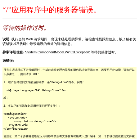
“/”应用程序中的服务器错误。
等待的操作过时。
说明:
执行当前 Web 请求期间，出现未经处理的异常。请检查堆栈跟踪信息，以了解有关
该错误以及代码中导致错误的出处的详细信息。
异常详细信息:
System.ComponentModel.Win32Exception: 等待的操作过时。
源错误:
只有在调试模式下进行编译时，生成此未经处理的异常的源代码才会显示出来。若要启用此功能，请执行以
下步骤之一，然后请求 URL:
1. 在产生错误的文件的顶部添加一条“Debug=true”指令。例如:
<%@ Page Language="C#" Debug="true" %>
或:
2. 将以下的节添加到应用程序的配置文件中:
<configuration>
<system.web>
<compilation debug="true"/>
</system.web>
</configuration>
请注意，第二个步骤将使给定应用程序中的所有文件在调试模式下进行编译；第一个步骤仅使该特定文件在