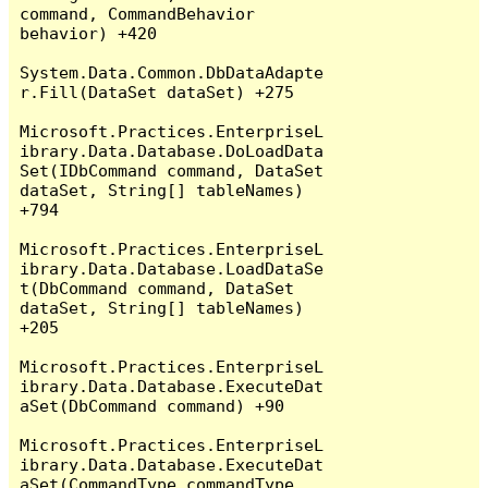
command, CommandBehavior 
behavior) +420

System.Data.Common.DbDataAdapte
r.Fill(DataSet dataSet) +275

Microsoft.Practices.EnterpriseL
ibrary.Data.Database.DoLoadData
Set(IDbCommand command, DataSet 
dataSet, String[] tableNames) 
+794

Microsoft.Practices.EnterpriseL
ibrary.Data.Database.LoadDataSe
t(DbCommand command, DataSet 
dataSet, String[] tableNames) 
+205

Microsoft.Practices.EnterpriseL
ibrary.Data.Database.ExecuteDat
aSet(DbCommand command) +90

Microsoft.Practices.EnterpriseL
ibrary.Data.Database.ExecuteDat
aSet(CommandType commandType, 