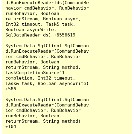
d.RunExecuteReaderTds(CommandBe
havior cmdBehavior, RunBehavior 
runBehavior, Boolean 
returnStream, Boolean async, 
Int32 timeout, Task& task, 
Boolean asyncWrite, 
SqlDataReader ds) +6556619

System.Data.SqlClient.SqlComman
d.RunExecuteReader(CommandBehav
ior cmdBehavior, RunBehavior 
runBehavior, Boolean 
returnStream, String method, 
TaskCompletionSource`1 
completion, Int32 timeout, 
Task& task, Boolean asyncWrite) 
+586

System.Data.SqlClient.SqlComman
d.RunExecuteReader(CommandBehav
ior cmdBehavior, RunBehavior 
runBehavior, Boolean 
returnStream, String method) 
+104
