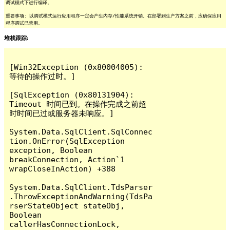
调试模式下进行编译。
重要事项: 以调试模式运行应用程序一定会产生内存/性能系统开销。在部署到生产方案之前，应确保应用
程序调试已禁用。
堆栈跟踪:
[Win32Exception (0x80004005): 
等待的操作过时。]

[SqlException (0x80131904): 
Timeout 时间已到。在操作完成之前超
时时间已过或服务器未响应。]

System.Data.SqlClient.SqlConnec
tion.OnError(SqlException 
exception, Boolean 
breakConnection, Action`1 
wrapCloseInAction) +388

System.Data.SqlClient.TdsParser
.ThrowExceptionAndWarning(TdsPa
rserStateObject stateObj, 
Boolean 
callerHasConnectionLock, 