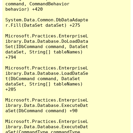
command, CommandBehavior 
behavior) +420

System.Data.Common.DbDataAdapte
r.Fill(DataSet dataSet) +275

Microsoft.Practices.EnterpriseL
ibrary.Data.Database.DoLoadData
Set(IDbCommand command, DataSet 
dataSet, String[] tableNames) 
+794

Microsoft.Practices.EnterpriseL
ibrary.Data.Database.LoadDataSe
t(DbCommand command, DataSet 
dataSet, String[] tableNames) 
+205

Microsoft.Practices.EnterpriseL
ibrary.Data.Database.ExecuteDat
aSet(DbCommand command) +90

Microsoft.Practices.EnterpriseL
ibrary.Data.Database.ExecuteDat
aSet(CommandType commandType, 