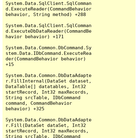
System.Data.SqlClient.SqlComman
d.ExecuteReader(CommandBehavior 
behavior, String method) +288

System.Data.SqlClient.SqlComman
d.ExecuteDbDataReader(CommandBe
havior behavior) +171

System.Data.Common.DbCommand.Sy
stem.Data.IDbCommand.ExecuteRea
der(CommandBehavior behavior) 
+15

System.Data.Common.DbDataAdapte
r.FillInternal(DataSet dataset, 
DataTable[] datatables, Int32 
startRecord, Int32 maxRecords, 
String srcTable, IDbCommand 
command, CommandBehavior 
behavior) +325

System.Data.Common.DbDataAdapte
r.Fill(DataSet dataSet, Int32 
startRecord, Int32 maxRecords, 
String srcTable, IDbCommand 