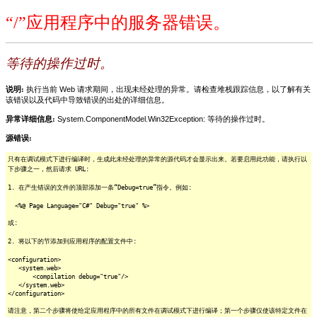
“/”应用程序中的服务器错误。
等待的操作过时。
说明:
执行当前 Web 请求期间，出现未经处理的异常。请检查堆栈跟踪信息，以了解有关
该错误以及代码中导致错误的出处的详细信息。
异常详细信息:
System.ComponentModel.Win32Exception: 等待的操作过时。
源错误:
只有在调试模式下进行编译时，生成此未经处理的异常的源代码才会显示出来。若要启用此功能，请执行以
下步骤之一，然后请求 URL:
1. 在产生错误的文件的顶部添加一条“Debug=true”指令。例如:
<%@ Page Language="C#" Debug="true" %>
或:
2. 将以下的节添加到应用程序的配置文件中:
<configuration>
<system.web>
<compilation debug="true"/>
</system.web>
</configuration>
请注意，第二个步骤将使给定应用程序中的所有文件在调试模式下进行编译；第一个步骤仅使该特定文件在