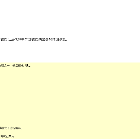
关该错误以及代码中导致错误的出处的详细信息。
之一，然后请求 URL:
试模式下进行编译。
序调试已禁用。