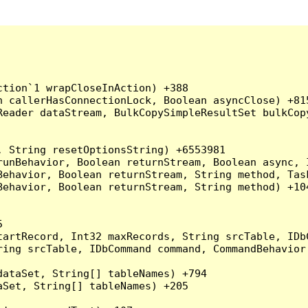
tion`1 wrapCloseInAction) +388

 callerHasConnectionLock, Boolean asyncClose) +815
Reader dataStream, BulkCopySimpleResultSet bulkCop
 String resetOptionsString) +6553981

runBehavior, Boolean returnStream, Boolean async, 
Behavior, Boolean returnStream, String method, Tas
ehavior, Boolean returnStream, String method) +104


artRecord, Int32 maxRecords, String srcTable, IDbC
ing srcTable, IDbCommand command, CommandBehavior 
ataSet, String[] tableNames) +794

Set, String[] tableNames) +205
