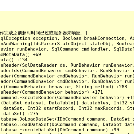
已到。在操作完成之前超时时间已过或服务器未响应。]

qlException exception, Boolean breakConnection, Ac
nAndWarning(TdsParserStateObject stateObj, Boolean
havior runBehavior, SqlCommand cmdHandler, SqlData
eMetaData() +69

ata() +134

eReader(SqlDataReader ds, RunBehavior runBehavior,
eaderTds(CommandBehavior cmdBehavior, RunBehavior 
eader(CommandBehavior cmdBehavior, RunBehavior run
ader(CommandBehavior cmdBehavior, RunBehavior runB
r(CommandBehavior behavior, String method) +288

aReader(CommandBehavior behavior) +171

ommand.ExecuteReader(CommandBehavior behavior) +15
l(DataSet dataset, DataTable[] datatables, Int32 st
 dataSet, Int32 startRecord, Int32 maxRecords, Str
 dataSet) +275

tabase.DoLoadDataSet(IDbCommand command, DataSet d
tabase.LoadDataSet(DbCommand command, DataSet data
tabase.ExecuteDataSet(DbCommand command) +90
