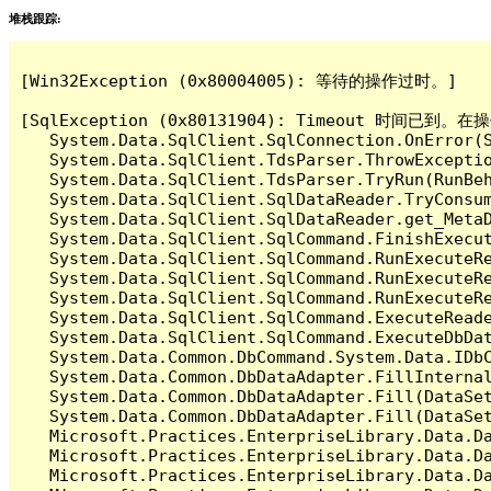
堆栈跟踪:
[Win32Exception (0x80004005): 等待的操作过时。]

[SqlException (0x80131904): Timeout 时间
   System.Data.SqlClient.SqlConnection.OnError(S
   System.Data.SqlClient.TdsParser.ThrowExceptio
   System.Data.SqlClient.TdsParser.TryRun(RunBe
   System.Data.SqlClient.SqlDataReader.TryConsum
   System.Data.SqlClient.SqlDataReader.get_MetaD
   System.Data.SqlClient.SqlCommand.FinishExecut
   System.Data.SqlClient.SqlCommand.RunExecuteR
   System.Data.SqlClient.SqlCommand.RunExecuteR
   System.Data.SqlClient.SqlCommand.RunExecuteRe
   System.Data.SqlClient.SqlCommand.ExecuteReade
   System.Data.SqlClient.SqlCommand.ExecuteDbDat
   System.Data.Common.DbCommand.System.Data.IDbC
   System.Data.Common.DbDataAdapter.FillInterna
   System.Data.Common.DbDataAdapter.Fill(DataSet
   System.Data.Common.DbDataAdapter.Fill(DataSet
   Microsoft.Practices.EnterpriseLibrary.Data.Da
   Microsoft.Practices.EnterpriseLibrary.Data.Da
   Microsoft.Practices.EnterpriseLibrary.Data.Da