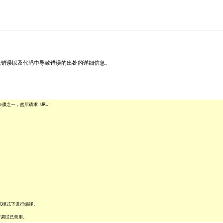
关该错误以及代码中导致错误的出处的详细信息。
之一，然后请求 URL:
试模式下进行编译。
序调试已禁用。