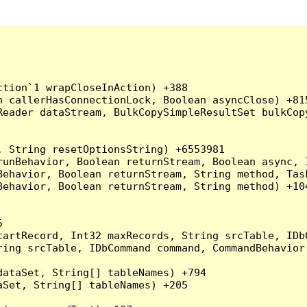
tion`1 wrapCloseInAction) +388

 callerHasConnectionLock, Boolean asyncClose) +815
Reader dataStream, BulkCopySimpleResultSet bulkCop
 String resetOptionsString) +6553981

runBehavior, Boolean returnStream, Boolean async, 
Behavior, Boolean returnStream, String method, Tas
ehavior, Boolean returnStream, String method) +104


artRecord, Int32 maxRecords, String srcTable, IDbC
ing srcTable, IDbCommand command, CommandBehavior 
ataSet, String[] tableNames) +794

Set, String[] tableNames) +205
