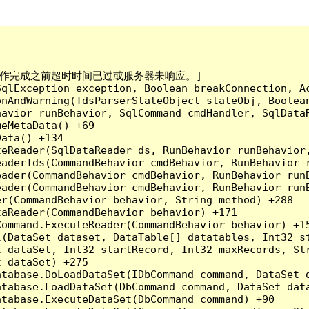
已到。在操作完成之前超时时间已过或服务器未响应。]

qlException exception, Boolean breakConnection, Ac
nAndWarning(TdsParserStateObject stateObj, Boolean
havior runBehavior, SqlCommand cmdHandler, SqlData
eMetaData() +69

ata() +134

eReader(SqlDataReader ds, RunBehavior runBehavior,
eaderTds(CommandBehavior cmdBehavior, RunBehavior 
eader(CommandBehavior cmdBehavior, RunBehavior run
ader(CommandBehavior cmdBehavior, RunBehavior runB
r(CommandBehavior behavior, String method) +288

aReader(CommandBehavior behavior) +171

ommand.ExecuteReader(CommandBehavior behavior) +15
l(DataSet dataset, DataTable[] datatables, Int32 st
 dataSet, Int32 startRecord, Int32 maxRecords, Str
 dataSet) +275

tabase.DoLoadDataSet(IDbCommand command, DataSet d
tabase.LoadDataSet(DbCommand command, DataSet data
tabase.ExecuteDataSet(DbCommand command) +90
