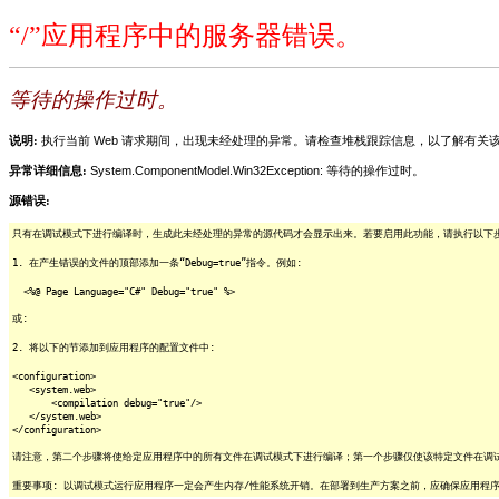
“/”应用程序中的服务器错误。
等待的操作过时。
说明:
执行当前 Web 请求期间，出现未经处理的异常。请检查堆栈跟踪信息，以了解有
异常详细信息:
System.ComponentModel.Win32Exception: 等待的操作过时。
源错误:
只有在调试模式下进行编译时，生成此未经处理的异常的源代码才会显示出来。若要启用此功能，请执行以下步骤
1. 在产生错误的文件的顶部添加一条“Debug=true”指令。例如:
<%@ Page Language="C#" Debug="true" %>
或:
2. 将以下的节添加到应用程序的配置文件中:
<configuration>
<system.web>
<compilation debug="true"/>
</system.web>
</configuration>
请注意，第二个步骤将使给定应用程序中的所有文件在调试模式下进行编译；第一个步骤仅使该特定文件在调
重要事项: 以调试模式运行应用程序一定会产生内存/性能系统开销。在部署到生产方案之前，应确保应用程