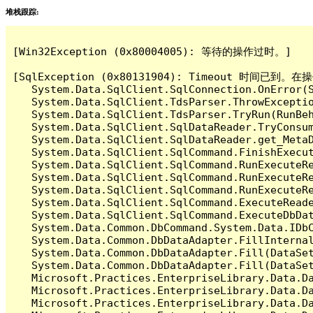
堆栈跟踪:
[Win32Exception (0x80004005): 等待的操作过时。]

[SqlException (0x80131904): Timeout 时间
   System.Data.SqlClient.SqlConnection.OnError(S
   System.Data.SqlClient.TdsParser.ThrowExceptio
   System.Data.SqlClient.TdsParser.TryRun(RunBe
   System.Data.SqlClient.SqlDataReader.TryConsum
   System.Data.SqlClient.SqlDataReader.get_MetaD
   System.Data.SqlClient.SqlCommand.FinishExecut
   System.Data.SqlClient.SqlCommand.RunExecuteR
   System.Data.SqlClient.SqlCommand.RunExecuteR
   System.Data.SqlClient.SqlCommand.RunExecuteRe
   System.Data.SqlClient.SqlCommand.ExecuteReade
   System.Data.SqlClient.SqlCommand.ExecuteDbDat
   System.Data.Common.DbCommand.System.Data.IDbC
   System.Data.Common.DbDataAdapter.FillInterna
   System.Data.Common.DbDataAdapter.Fill(DataSet
   System.Data.Common.DbDataAdapter.Fill(DataSet
   Microsoft.Practices.EnterpriseLibrary.Data.Da
   Microsoft.Practices.EnterpriseLibrary.Data.Da
   Microsoft.Practices.EnterpriseLibrary.Data.Da