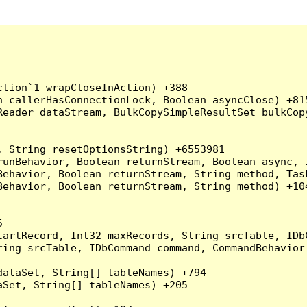
tion`1 wrapCloseInAction) +388

 callerHasConnectionLock, Boolean asyncClose) +815
Reader dataStream, BulkCopySimpleResultSet bulkCop
 String resetOptionsString) +6553981

runBehavior, Boolean returnStream, Boolean async, 
Behavior, Boolean returnStream, String method, Tas
ehavior, Boolean returnStream, String method) +104


artRecord, Int32 maxRecords, String srcTable, IDbC
ing srcTable, IDbCommand command, CommandBehavior 
ataSet, String[] tableNames) +794

Set, String[] tableNames) +205
