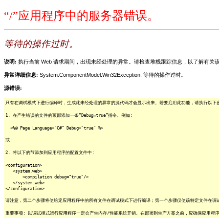
“/”应用程序中的服务器错误。
等待的操作过时。
说明:
执行当前 Web 请求期间，出现未经处理的异常。请检查堆栈跟踪信息，以了解有
异常详细信息:
System.ComponentModel.Win32Exception: 等待的操作过时。
源错误:
只有在调试模式下进行编译时，生成此未经处理的异常的源代码才会显示出来。若要启用此功能，请执行以下步骤
1. 在产生错误的文件的顶部添加一条“Debug=true”指令。例如:
<%@ Page Language="C#" Debug="true" %>
或:
2. 将以下的节添加到应用程序的配置文件中:
<configuration>
<system.web>
<compilation debug="true"/>
</system.web>
</configuration>
请注意，第二个步骤将使给定应用程序中的所有文件在调试模式下进行编译；第一个步骤仅使该特定文件在调
重要事项: 以调试模式运行应用程序一定会产生内存/性能系统开销。在部署到生产方案之前，应确保应用程