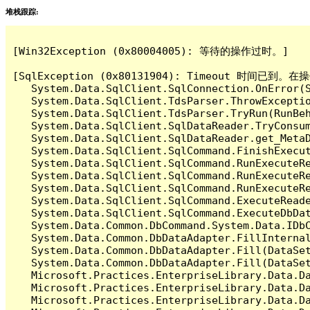
堆栈跟踪:
[Win32Exception (0x80004005): 等待的操作过时。]

[SqlException (0x80131904): Timeout 时间
   System.Data.SqlClient.SqlConnection.OnError(S
   System.Data.SqlClient.TdsParser.ThrowExceptio
   System.Data.SqlClient.TdsParser.TryRun(RunBe
   System.Data.SqlClient.SqlDataReader.TryConsum
   System.Data.SqlClient.SqlDataReader.get_MetaD
   System.Data.SqlClient.SqlCommand.FinishExecut
   System.Data.SqlClient.SqlCommand.RunExecuteR
   System.Data.SqlClient.SqlCommand.RunExecuteR
   System.Data.SqlClient.SqlCommand.RunExecuteRe
   System.Data.SqlClient.SqlCommand.ExecuteReade
   System.Data.SqlClient.SqlCommand.ExecuteDbDat
   System.Data.Common.DbCommand.System.Data.IDbC
   System.Data.Common.DbDataAdapter.FillInterna
   System.Data.Common.DbDataAdapter.Fill(DataSet
   System.Data.Common.DbDataAdapter.Fill(DataSet
   Microsoft.Practices.EnterpriseLibrary.Data.Da
   Microsoft.Practices.EnterpriseLibrary.Data.Da
   Microsoft.Practices.EnterpriseLibrary.Data.Da