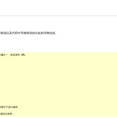
关该错误以及代码中导致错误的出处的详细信息。
之一，然后请求 URL:
试模式下进行编译。
序调试已禁用。