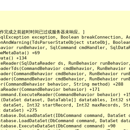
已到。在操作完成之前超时时间已过或服务器未响应。]

qlException exception, Boolean breakConnection, Ac
nAndWarning(TdsParserStateObject stateObj, Boolean
havior runBehavior, SqlCommand cmdHandler, SqlData
eMetaData() +69

ata() +134

eReader(SqlDataReader ds, RunBehavior runBehavior,
eaderTds(CommandBehavior cmdBehavior, RunBehavior 
eader(CommandBehavior cmdBehavior, RunBehavior run
ader(CommandBehavior cmdBehavior, RunBehavior runB
r(CommandBehavior behavior, String method) +288

aReader(CommandBehavior behavior) +171

ommand.ExecuteReader(CommandBehavior behavior) +15
l(DataSet dataset, DataTable[] datatables, Int32 st
 dataSet, Int32 startRecord, Int32 maxRecords, Str
 dataSet) +275

tabase.DoLoadDataSet(IDbCommand command, DataSet d
tabase.LoadDataSet(DbCommand command, DataSet data
tabase.ExecuteDataSet(DbCommand command) +90
