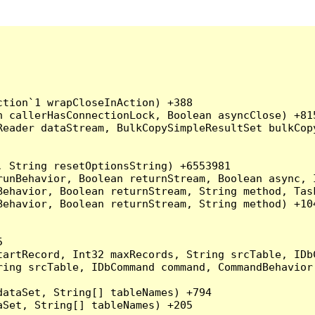
tion`1 wrapCloseInAction) +388

 callerHasConnectionLock, Boolean asyncClose) +815
Reader dataStream, BulkCopySimpleResultSet bulkCop
 String resetOptionsString) +6553981

runBehavior, Boolean returnStream, Boolean async, 
Behavior, Boolean returnStream, String method, Tas
ehavior, Boolean returnStream, String method) +104


artRecord, Int32 maxRecords, String srcTable, IDbC
ing srcTable, IDbCommand command, CommandBehavior 
ataSet, String[] tableNames) +794

Set, String[] tableNames) +205
