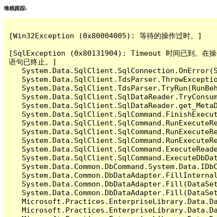
堆栈跟踪:
[Win32Exception (0x80004005): 等待的操作过时。]

[SqlException (0x80131904): Timeout 时
语句已终止。]

   System.Data.SqlClient.SqlConnection.OnError(S
   System.Data.SqlClient.TdsParser.ThrowExceptio
   System.Data.SqlClient.TdsParser.TryRun(RunBe
   System.Data.SqlClient.SqlDataReader.TryConsum
   System.Data.SqlClient.SqlDataReader.get_MetaD
   System.Data.SqlClient.SqlCommand.FinishExecut
   System.Data.SqlClient.SqlCommand.RunExecuteR
   System.Data.SqlClient.SqlCommand.RunExecuteR
   System.Data.SqlClient.SqlCommand.RunExecuteRe
   System.Data.SqlClient.SqlCommand.ExecuteReade
   System.Data.SqlClient.SqlCommand.ExecuteDbDat
   System.Data.Common.DbCommand.System.Data.IDbC
   System.Data.Common.DbDataAdapter.FillInterna
   System.Data.Common.DbDataAdapter.Fill(DataSet
   System.Data.Common.DbDataAdapter.Fill(DataSet
   Microsoft.Practices.EnterpriseLibrary.Data.Da
   Microsoft.Practices.EnterpriseLibrary.Data.Da