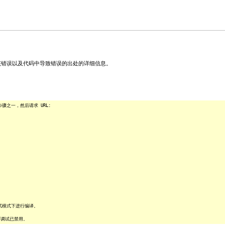
关该错误以及代码中导致错误的出处的详细信息。
之一，然后请求 URL:
试模式下进行编译。
序调试已禁用。