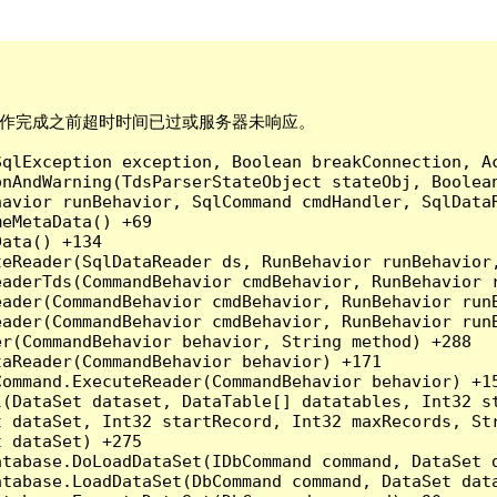
间已到。在操作完成之前超时时间已过或服务器未响应。

qlException exception, Boolean breakConnection, Ac
nAndWarning(TdsParserStateObject stateObj, Boolean
havior runBehavior, SqlCommand cmdHandler, SqlData
eMetaData() +69

ata() +134

eReader(SqlDataReader ds, RunBehavior runBehavior,
eaderTds(CommandBehavior cmdBehavior, RunBehavior 
eader(CommandBehavior cmdBehavior, RunBehavior run
ader(CommandBehavior cmdBehavior, RunBehavior runB
r(CommandBehavior behavior, String method) +288

aReader(CommandBehavior behavior) +171

ommand.ExecuteReader(CommandBehavior behavior) +15
l(DataSet dataset, DataTable[] datatables, Int32 st
 dataSet, Int32 startRecord, Int32 maxRecords, Str
 dataSet) +275

tabase.DoLoadDataSet(IDbCommand command, DataSet d
tabase.LoadDataSet(DbCommand command, DataSet data