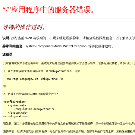
“/”应用程序中的服务器错误。
等待的操作过时。
说明:
执行当前 Web 请求期间，出现未经处理的异常。请检查堆栈跟踪信息，以了解有
异常详细信息:
System.ComponentModel.Win32Exception: 等待的操作过时。
源错误:
只有在调试模式下进行编译时，生成此未经处理的异常的源代码才会显示出来。若要启用此功能，请执行以下步骤
1. 在产生错误的文件的顶部添加一条“Debug=true”指令。例如:
<%@ Page Language="C#" Debug="true" %>
或:
2. 将以下的节添加到应用程序的配置文件中:
<configuration>
<system.web>
<compilation debug="true"/>
</system.web>
</configuration>
请注意，第二个步骤将使给定应用程序中的所有文件在调试模式下进行编译；第一个步骤仅使该特定文件在调
重要事项: 以调试模式运行应用程序一定会产生内存/性能系统开销。在部署到生产方案之前，应确保应用程