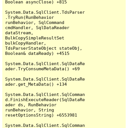
Boolean asyncClose) +815

System.Data.SqlClient.TdsParser
.TryRun(RunBehavior 
runBehavior, SqlCommand 
cmdHandler, SqlDataReader 
dataStream, 
BulkCopySimpleResultSet 
bulkCopyHandler, 
TdsParserStateObject stateObj, 
Boolean& dataReady) +4515

System.Data.SqlClient.SqlDataRe
ader.TryConsumeMetaData() +69

System.Data.SqlClient.SqlDataRe
ader.get_MetaData() +134

System.Data.SqlClient.SqlComman
d.FinishExecuteReader(SqlDataRe
ader ds, RunBehavior 
runBehavior, String 
resetOptionsString) +6553981

System.Data.SqlClient.SqlComman