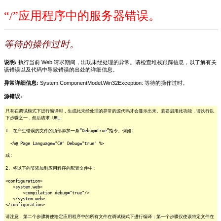
“/”应用程序中的服务器错误。
等待的操作过时。
说明:
执行当前 Web 请求期间，出现未经处理的异常。请检查堆栈跟踪信息，以了解有关
该错误以及代码中导致错误的出处的详细信息。
异常详细信息:
System.ComponentModel.Win32Exception: 等待的操作过时。
源错误:
只有在调试模式下进行编译时，生成此未经处理的异常的源代码才会显示出来。若要启用此功能，请执行以
下步骤之一，然后请求 URL:
1. 在产生错误的文件的顶部添加一条“Debug=true”指令。例如:
<%@ Page Language="C#" Debug="true" %>
或:
2. 将以下的节添加到应用程序的配置文件中:
<configuration>
<system.web>
<compilation debug="true"/>
</system.web>
</configuration>
请注意，第二个步骤将使给定应用程序中的所有文件在调试模式下进行编译；第一个步骤仅使该特定文件在