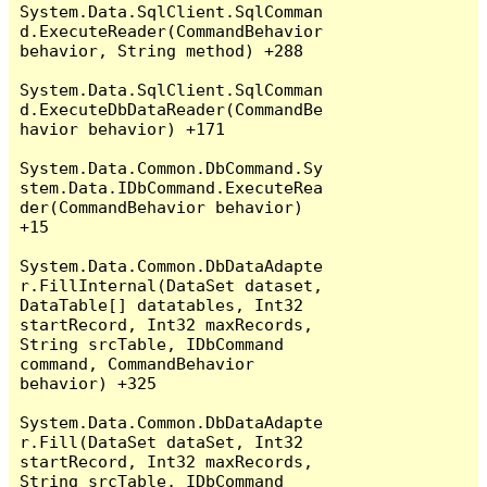
System.Data.SqlClient.SqlComman
d.ExecuteReader(CommandBehavior 
behavior, String method) +288

System.Data.SqlClient.SqlComman
d.ExecuteDbDataReader(CommandBe
havior behavior) +171

System.Data.Common.DbCommand.Sy
stem.Data.IDbCommand.ExecuteRea
der(CommandBehavior behavior) 
+15

System.Data.Common.DbDataAdapte
r.FillInternal(DataSet dataset, 
DataTable[] datatables, Int32 
startRecord, Int32 maxRecords, 
String srcTable, IDbCommand 
command, CommandBehavior 
behavior) +325

System.Data.Common.DbDataAdapte
r.Fill(DataSet dataSet, Int32 
startRecord, Int32 maxRecords, 
String srcTable, IDbCommand 