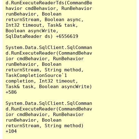
d.RunExecuteReaderTds(CommandBe
havior cmdBehavior, RunBehavior 
runBehavior, Boolean 
returnStream, Boolean async, 
Int32 timeout, Task& task, 
Boolean asyncWrite, 
SqlDataReader ds) +6556619

System.Data.SqlClient.SqlComman
d.RunExecuteReader(CommandBehav
ior cmdBehavior, RunBehavior 
runBehavior, Boolean 
returnStream, String method, 
TaskCompletionSource`1 
completion, Int32 timeout, 
Task& task, Boolean asyncWrite) 
+586

System.Data.SqlClient.SqlComman
d.RunExecuteReader(CommandBehav
ior cmdBehavior, RunBehavior 
runBehavior, Boolean 
returnStream, String method) 
+104
