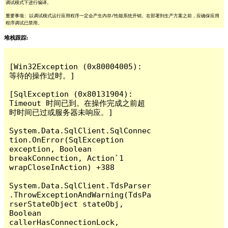
调试模式下进行编译。
重要事项: 以调试模式运行应用程序一定会产生内存/性能系统开销。在部署到生产方案之前，应确保应用
程序调试已禁用。
堆栈跟踪:
[Win32Exception (0x80004005): 
等待的操作过时。]

[SqlException (0x80131904): 
Timeout 时间已到。在操作完成之前超
时时间已过或服务器未响应。]

System.Data.SqlClient.SqlConnec
tion.OnError(SqlException 
exception, Boolean 
breakConnection, Action`1 
wrapCloseInAction) +388

System.Data.SqlClient.TdsParser
.ThrowExceptionAndWarning(TdsPa
rserStateObject stateObj, 
Boolean 
callerHasConnectionLock, 