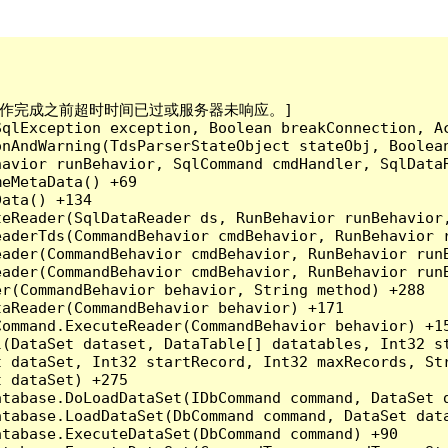
已到。在操作完成之前超时时间已过或服务器未响应。]

qlException exception, Boolean breakConnection, Ac
nAndWarning(TdsParserStateObject stateObj, Boolean
havior runBehavior, SqlCommand cmdHandler, SqlData
eMetaData() +69

ata() +134

eReader(SqlDataReader ds, RunBehavior runBehavior,
eaderTds(CommandBehavior cmdBehavior, RunBehavior 
eader(CommandBehavior cmdBehavior, RunBehavior run
ader(CommandBehavior cmdBehavior, RunBehavior runB
r(CommandBehavior behavior, String method) +288

aReader(CommandBehavior behavior) +171

ommand.ExecuteReader(CommandBehavior behavior) +15
l(DataSet dataset, DataTable[] datatables, Int32 st
 dataSet, Int32 startRecord, Int32 maxRecords, Str
 dataSet) +275

tabase.DoLoadDataSet(IDbCommand command, DataSet d
tabase.LoadDataSet(DbCommand command, DataSet data
tabase.ExecuteDataSet(DbCommand command) +90
