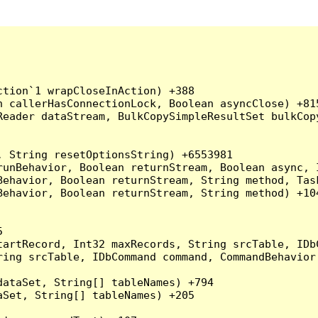
tion`1 wrapCloseInAction) +388

 callerHasConnectionLock, Boolean asyncClose) +815
Reader dataStream, BulkCopySimpleResultSet bulkCop
 String resetOptionsString) +6553981

runBehavior, Boolean returnStream, Boolean async, 
Behavior, Boolean returnStream, String method, Tas
ehavior, Boolean returnStream, String method) +104


artRecord, Int32 maxRecords, String srcTable, IDbC
ing srcTable, IDbCommand command, CommandBehavior 
ataSet, String[] tableNames) +794

Set, String[] tableNames) +205
