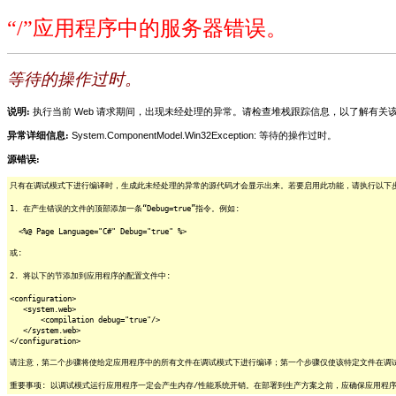
“/”应用程序中的服务器错误。
等待的操作过时。
说明:
执行当前 Web 请求期间，出现未经处理的异常。请检查堆栈跟踪信息，以了解有
异常详细信息:
System.ComponentModel.Win32Exception: 等待的操作过时。
源错误:
只有在调试模式下进行编译时，生成此未经处理的异常的源代码才会显示出来。若要启用此功能，请执行以下步骤
1. 在产生错误的文件的顶部添加一条“Debug=true”指令。例如:
<%@ Page Language="C#" Debug="true" %>
或:
2. 将以下的节添加到应用程序的配置文件中:
<configuration>
<system.web>
<compilation debug="true"/>
</system.web>
</configuration>
请注意，第二个步骤将使给定应用程序中的所有文件在调试模式下进行编译；第一个步骤仅使该特定文件在调
重要事项: 以调试模式运行应用程序一定会产生内存/性能系统开销。在部署到生产方案之前，应确保应用程