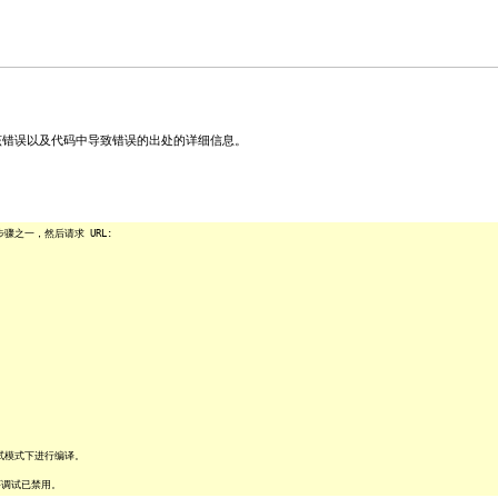
关该错误以及代码中导致错误的出处的详细信息。
之一，然后请求 URL:
试模式下进行编译。
序调试已禁用。