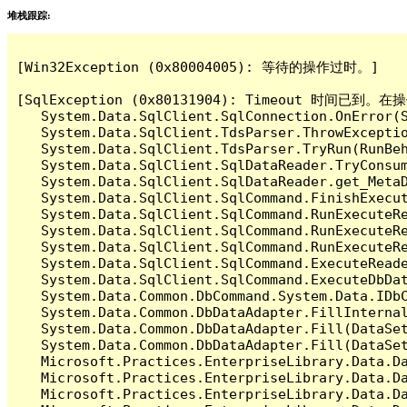
堆栈跟踪:
[Win32Exception (0x80004005): 等待的操作过时。]

[SqlException (0x80131904): Timeout 时间
   System.Data.SqlClient.SqlConnection.OnError(S
   System.Data.SqlClient.TdsParser.ThrowExceptio
   System.Data.SqlClient.TdsParser.TryRun(RunBe
   System.Data.SqlClient.SqlDataReader.TryConsum
   System.Data.SqlClient.SqlDataReader.get_MetaD
   System.Data.SqlClient.SqlCommand.FinishExecut
   System.Data.SqlClient.SqlCommand.RunExecuteR
   System.Data.SqlClient.SqlCommand.RunExecuteR
   System.Data.SqlClient.SqlCommand.RunExecuteRe
   System.Data.SqlClient.SqlCommand.ExecuteReade
   System.Data.SqlClient.SqlCommand.ExecuteDbDat
   System.Data.Common.DbCommand.System.Data.IDbC
   System.Data.Common.DbDataAdapter.FillInterna
   System.Data.Common.DbDataAdapter.Fill(DataSet
   System.Data.Common.DbDataAdapter.Fill(DataSet
   Microsoft.Practices.EnterpriseLibrary.Data.Da
   Microsoft.Practices.EnterpriseLibrary.Data.Da
   Microsoft.Practices.EnterpriseLibrary.Data.Da