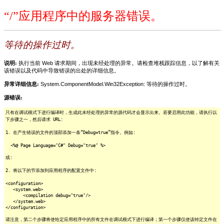
“/”应用程序中的服务器错误。
等待的操作过时。
说明:
执行当前 Web 请求期间，出现未经处理的异常。请检查堆栈跟踪信息，以了解有关
该错误以及代码中导致错误的出处的详细信息。
异常详细信息:
System.ComponentModel.Win32Exception: 等待的操作过时。
源错误:
只有在调试模式下进行编译时，生成此未经处理的异常的源代码才会显示出来。若要启用此功能，请执行以
下步骤之一，然后请求 URL:
1. 在产生错误的文件的顶部添加一条“Debug=true”指令。例如:
<%@ Page Language="C#" Debug="true" %>
或:
2. 将以下的节添加到应用程序的配置文件中:
<configuration>
<system.web>
<compilation debug="true"/>
</system.web>
</configuration>
请注意，第二个步骤将使给定应用程序中的所有文件在调试模式下进行编译；第一个步骤仅使该特定文件在