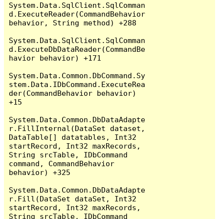
System.Data.SqlClient.SqlComman
d.ExecuteReader(CommandBehavior 
behavior, String method) +288

System.Data.SqlClient.SqlComman
d.ExecuteDbDataReader(CommandBe
havior behavior) +171

System.Data.Common.DbCommand.Sy
stem.Data.IDbCommand.ExecuteRea
der(CommandBehavior behavior) 
+15

System.Data.Common.DbDataAdapte
r.FillInternal(DataSet dataset, 
DataTable[] datatables, Int32 
startRecord, Int32 maxRecords, 
String srcTable, IDbCommand 
command, CommandBehavior 
behavior) +325

System.Data.Common.DbDataAdapte
r.Fill(DataSet dataSet, Int32 
startRecord, Int32 maxRecords, 
String srcTable, IDbCommand 