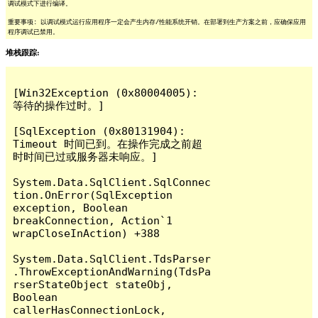
调试模式下进行编译。
重要事项: 以调试模式运行应用程序一定会产生内存/性能系统开销。在部署到生产方案之前，应确保应用
程序调试已禁用。
堆栈跟踪:
[Win32Exception (0x80004005): 
等待的操作过时。]

[SqlException (0x80131904): 
Timeout 时间已到。在操作完成之前超
时时间已过或服务器未响应。]

System.Data.SqlClient.SqlConnec
tion.OnError(SqlException 
exception, Boolean 
breakConnection, Action`1 
wrapCloseInAction) +388

System.Data.SqlClient.TdsParser
.ThrowExceptionAndWarning(TdsPa
rserStateObject stateObj, 
Boolean 
callerHasConnectionLock, 