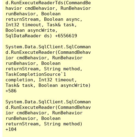
d.RunExecuteReaderTds(CommandBe
havior cmdBehavior, RunBehavior 
runBehavior, Boolean 
returnStream, Boolean async, 
Int32 timeout, Task& task, 
Boolean asyncWrite, 
SqlDataReader ds) +6556619

System.Data.SqlClient.SqlComman
d.RunExecuteReader(CommandBehav
ior cmdBehavior, RunBehavior 
runBehavior, Boolean 
returnStream, String method, 
TaskCompletionSource`1 
completion, Int32 timeout, 
Task& task, Boolean asyncWrite) 
+586

System.Data.SqlClient.SqlComman
d.RunExecuteReader(CommandBehav
ior cmdBehavior, RunBehavior 
runBehavior, Boolean 
returnStream, String method) 
+104
