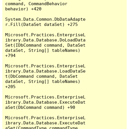
command, CommandBehavior 
behavior) +420

System.Data.Common.DbDataAdapte
r.Fill(DataSet dataSet) +275

Microsoft.Practices.EnterpriseL
ibrary.Data.Database.DoLoadData
Set(IDbCommand command, DataSet 
dataSet, String[] tableNames) 
+794

Microsoft.Practices.EnterpriseL
ibrary.Data.Database.LoadDataSe
t(DbCommand command, DataSet 
dataSet, String[] tableNames) 
+205

Microsoft.Practices.EnterpriseL
ibrary.Data.Database.ExecuteDat
aSet(DbCommand command) +90

Microsoft.Practices.EnterpriseL
ibrary.Data.Database.ExecuteDat
aSet(CommandType commandType, 