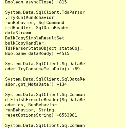
Boolean asyncClose) +815

System.Data.SqlClient.TdsParser
.TryRun(RunBehavior 
runBehavior, SqlCommand 
cmdHandler, SqlDataReader 
dataStream, 
BulkCopySimpleResultSet 
bulkCopyHandler, 
TdsParserStateObject stateObj, 
Boolean& dataReady) +4515

System.Data.SqlClient.SqlDataRe
ader.TryConsumeMetaData() +69

System.Data.SqlClient.SqlDataRe
ader.get_MetaData() +134

System.Data.SqlClient.SqlComman
d.FinishExecuteReader(SqlDataRe
ader ds, RunBehavior 
runBehavior, String 
resetOptionsString) +6553981

System.Data.SqlClient.SqlComman