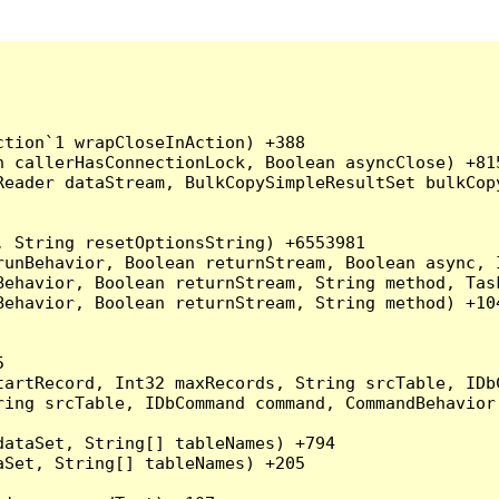
tion`1 wrapCloseInAction) +388

 callerHasConnectionLock, Boolean asyncClose) +815
Reader dataStream, BulkCopySimpleResultSet bulkCop
 String resetOptionsString) +6553981

runBehavior, Boolean returnStream, Boolean async, 
Behavior, Boolean returnStream, String method, Tas
ehavior, Boolean returnStream, String method) +104


artRecord, Int32 maxRecords, String srcTable, IDbC
ing srcTable, IDbCommand command, CommandBehavior 
ataSet, String[] tableNames) +794

Set, String[] tableNames) +205
