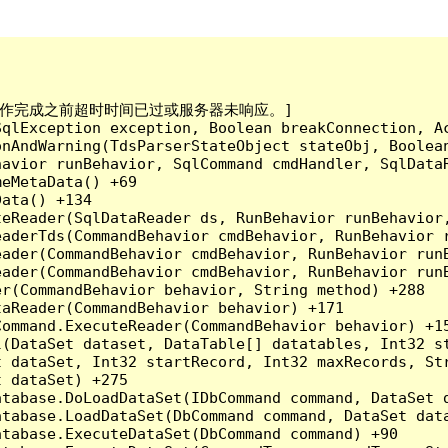
已到。在操作完成之前超时时间已过或服务器未响应。]

qlException exception, Boolean breakConnection, Ac
nAndWarning(TdsParserStateObject stateObj, Boolean
havior runBehavior, SqlCommand cmdHandler, SqlData
eMetaData() +69

ata() +134

eReader(SqlDataReader ds, RunBehavior runBehavior,
eaderTds(CommandBehavior cmdBehavior, RunBehavior 
eader(CommandBehavior cmdBehavior, RunBehavior run
ader(CommandBehavior cmdBehavior, RunBehavior runB
r(CommandBehavior behavior, String method) +288

aReader(CommandBehavior behavior) +171

ommand.ExecuteReader(CommandBehavior behavior) +15
l(DataSet dataset, DataTable[] datatables, Int32 st
 dataSet, Int32 startRecord, Int32 maxRecords, Str
 dataSet) +275

tabase.DoLoadDataSet(IDbCommand command, DataSet d
tabase.LoadDataSet(DbCommand command, DataSet data
tabase.ExecuteDataSet(DbCommand command) +90
