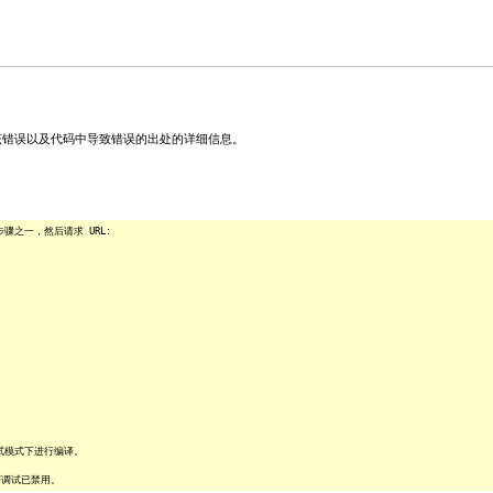
关该错误以及代码中导致错误的出处的详细信息。
之一，然后请求 URL:
试模式下进行编译。
序调试已禁用。