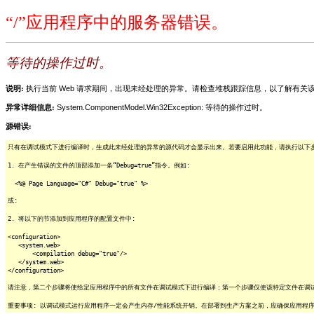
“/”应用程序中的服务器错误。
等待的操作过时。
说明:
执行当前 Web 请求期间，出现未经处理的异常。请检查堆栈跟踪信息，以了解有
异常详细信息:
System.ComponentModel.Win32Exception: 等待的操作过时。
源错误:
只有在调试模式下进行编译时，生成此未经处理的异常的源代码才会显示出来。若要启用此功能，请执行以下步骤
1. 在产生错误的文件的顶部添加一条“Debug=true”指令。例如:
<%@ Page Language="C#" Debug="true" %>
或:
2. 将以下的节添加到应用程序的配置文件中:
<configuration>
<system.web>
<compilation debug="true"/>
</system.web>
</configuration>
请注意，第二个步骤将使给定应用程序中的所有文件在调试模式下进行编译；第一个步骤仅使该特定文件在调
重要事项: 以调试模式运行应用程序一定会产生内存/性能系统开销。在部署到生产方案之前，应确保应用程