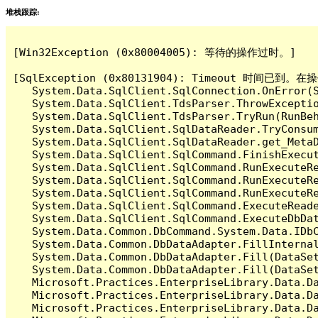
堆栈跟踪:
[Win32Exception (0x80004005): 等待的操作过时。]

[SqlException (0x80131904): Timeout 时间
   System.Data.SqlClient.SqlConnection.OnError(S
   System.Data.SqlClient.TdsParser.ThrowExceptio
   System.Data.SqlClient.TdsParser.TryRun(RunBe
   System.Data.SqlClient.SqlDataReader.TryConsum
   System.Data.SqlClient.SqlDataReader.get_MetaD
   System.Data.SqlClient.SqlCommand.FinishExecut
   System.Data.SqlClient.SqlCommand.RunExecuteR
   System.Data.SqlClient.SqlCommand.RunExecuteR
   System.Data.SqlClient.SqlCommand.RunExecuteRe
   System.Data.SqlClient.SqlCommand.ExecuteReade
   System.Data.SqlClient.SqlCommand.ExecuteDbDat
   System.Data.Common.DbCommand.System.Data.IDbC
   System.Data.Common.DbDataAdapter.FillInterna
   System.Data.Common.DbDataAdapter.Fill(DataSet
   System.Data.Common.DbDataAdapter.Fill(DataSet
   Microsoft.Practices.EnterpriseLibrary.Data.Da
   Microsoft.Practices.EnterpriseLibrary.Data.Da
   Microsoft.Practices.EnterpriseLibrary.Data.Da