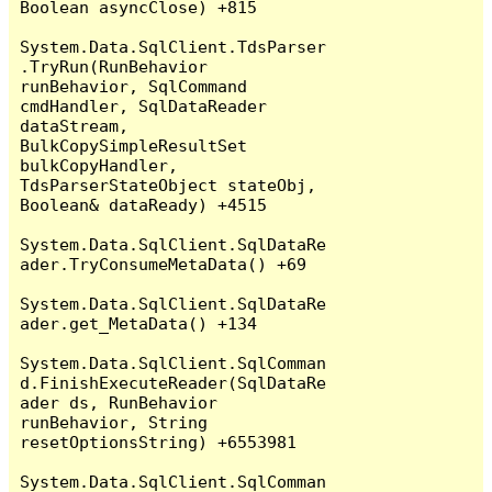
Boolean asyncClose) +815

System.Data.SqlClient.TdsParser
.TryRun(RunBehavior 
runBehavior, SqlCommand 
cmdHandler, SqlDataReader 
dataStream, 
BulkCopySimpleResultSet 
bulkCopyHandler, 
TdsParserStateObject stateObj, 
Boolean& dataReady) +4515

System.Data.SqlClient.SqlDataRe
ader.TryConsumeMetaData() +69

System.Data.SqlClient.SqlDataRe
ader.get_MetaData() +134

System.Data.SqlClient.SqlComman
d.FinishExecuteReader(SqlDataRe
ader ds, RunBehavior 
runBehavior, String 
resetOptionsString) +6553981

System.Data.SqlClient.SqlComman