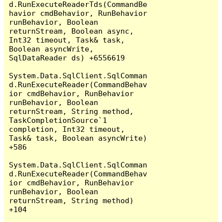
d.RunExecuteReaderTds(CommandBe
havior cmdBehavior, RunBehavior 
runBehavior, Boolean 
returnStream, Boolean async, 
Int32 timeout, Task& task, 
Boolean asyncWrite, 
SqlDataReader ds) +6556619

System.Data.SqlClient.SqlComman
d.RunExecuteReader(CommandBehav
ior cmdBehavior, RunBehavior 
runBehavior, Boolean 
returnStream, String method, 
TaskCompletionSource`1 
completion, Int32 timeout, 
Task& task, Boolean asyncWrite) 
+586

System.Data.SqlClient.SqlComman
d.RunExecuteReader(CommandBehav
ior cmdBehavior, RunBehavior 
runBehavior, Boolean 
returnStream, String method) 
+104
