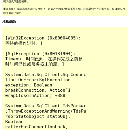
调试模式下进行编译。
重要事项: 以调试模式运行应用程序一定会产生内存/性能系统开销。在部署到生产方案之前，应确保应用
程序调试已禁用。
堆栈跟踪:
[Win32Exception (0x80004005): 
等待的操作过时。]

[SqlException (0x80131904): 
Timeout 时间已到。在操作完成之前超
时时间已过或服务器未响应。]

System.Data.SqlClient.SqlConnec
tion.OnError(SqlException 
exception, Boolean 
breakConnection, Action`1 
wrapCloseInAction) +388

System.Data.SqlClient.TdsParser
.ThrowExceptionAndWarning(TdsPa
rserStateObject stateObj, 
Boolean 
callerHasConnectionLock, 