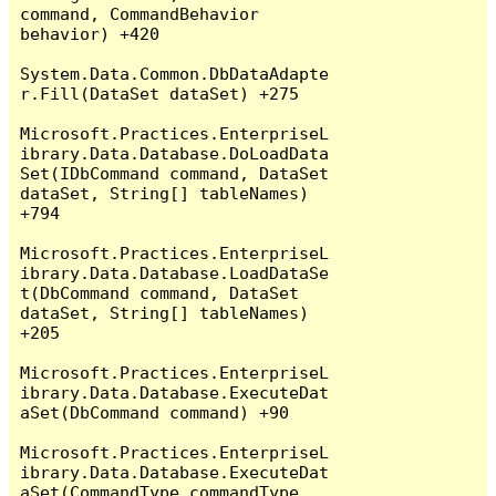
command, CommandBehavior 
behavior) +420

System.Data.Common.DbDataAdapte
r.Fill(DataSet dataSet) +275

Microsoft.Practices.EnterpriseL
ibrary.Data.Database.DoLoadData
Set(IDbCommand command, DataSet 
dataSet, String[] tableNames) 
+794

Microsoft.Practices.EnterpriseL
ibrary.Data.Database.LoadDataSe
t(DbCommand command, DataSet 
dataSet, String[] tableNames) 
+205

Microsoft.Practices.EnterpriseL
ibrary.Data.Database.ExecuteDat
aSet(DbCommand command) +90

Microsoft.Practices.EnterpriseL
ibrary.Data.Database.ExecuteDat
aSet(CommandType commandType, 