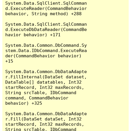
System.Data.SqlClient.SqlComman
d.ExecuteReader(CommandBehavior 
behavior, String method) +288

System.Data.SqlClient.SqlComman
d.ExecuteDbDataReader(CommandBe
havior behavior) +171

System.Data.Common.DbCommand.Sy
stem.Data.IDbCommand.ExecuteRea
der(CommandBehavior behavior) 
+15

System.Data.Common.DbDataAdapte
r.FillInternal(DataSet dataset, 
DataTable[] datatables, Int32 
startRecord, Int32 maxRecords, 
String srcTable, IDbCommand 
command, CommandBehavior 
behavior) +325

System.Data.Common.DbDataAdapte
r.Fill(DataSet dataSet, Int32 
startRecord, Int32 maxRecords, 
String srcTable, IDbCommand 