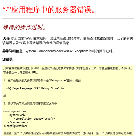
“/”应用程序中的服务器错误。
等待的操作过时。
说明:
执行当前 Web 请求期间，出现未经处理的异常。请检查堆栈跟踪信息，以了解有关
该错误以及代码中导致错误的出处的详细信息。
异常详细信息:
System.ComponentModel.Win32Exception: 等待的操作过时。
源错误:
只有在调试模式下进行编译时，生成此未经处理的异常的源代码才会显示出来。若要启用此功能，请执行以
下步骤之一，然后请求 URL:
1. 在产生错误的文件的顶部添加一条“Debug=true”指令。例如:
<%@ Page Language="C#" Debug="true" %>
或:
2. 将以下的节添加到应用程序的配置文件中:
<configuration>
<system.web>
<compilation debug="true"/>
</system.web>
</configuration>
请注意，第二个步骤将使给定应用程序中的所有文件在调试模式下进行编译；第一个步骤仅使该特定文件在