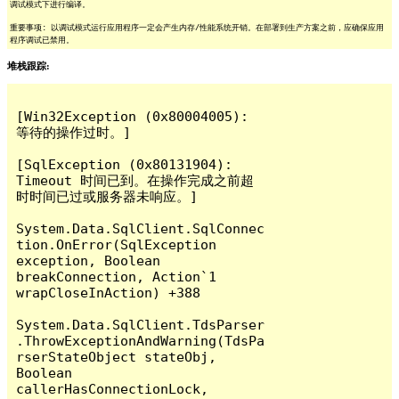
调试模式下进行编译。
重要事项: 以调试模式运行应用程序一定会产生内存/性能系统开销。在部署到生产方案之前，应确保应用
程序调试已禁用。
堆栈跟踪:
[Win32Exception (0x80004005): 
等待的操作过时。]

[SqlException (0x80131904): 
Timeout 时间已到。在操作完成之前超
时时间已过或服务器未响应。]

System.Data.SqlClient.SqlConnec
tion.OnError(SqlException 
exception, Boolean 
breakConnection, Action`1 
wrapCloseInAction) +388

System.Data.SqlClient.TdsParser
.ThrowExceptionAndWarning(TdsPa
rserStateObject stateObj, 
Boolean 
callerHasConnectionLock, 