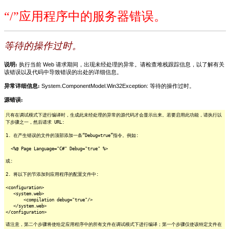
“/”应用程序中的服务器错误。
等待的操作过时。
说明:
执行当前 Web 请求期间，出现未经处理的异常。请检查堆栈跟踪信息，以了解有关
该错误以及代码中导致错误的出处的详细信息。
异常详细信息:
System.ComponentModel.Win32Exception: 等待的操作过时。
源错误:
只有在调试模式下进行编译时，生成此未经处理的异常的源代码才会显示出来。若要启用此功能，请执行以
下步骤之一，然后请求 URL:
1. 在产生错误的文件的顶部添加一条“Debug=true”指令。例如:
<%@ Page Language="C#" Debug="true" %>
或:
2. 将以下的节添加到应用程序的配置文件中:
<configuration>
<system.web>
<compilation debug="true"/>
</system.web>
</configuration>
请注意，第二个步骤将使给定应用程序中的所有文件在调试模式下进行编译；第一个步骤仅使该特定文件在