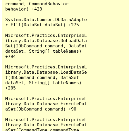
command, CommandBehavior 
behavior) +420

System.Data.Common.DbDataAdapte
r.Fill(DataSet dataSet) +275

Microsoft.Practices.EnterpriseL
ibrary.Data.Database.DoLoadData
Set(IDbCommand command, DataSet 
dataSet, String[] tableNames) 
+794

Microsoft.Practices.EnterpriseL
ibrary.Data.Database.LoadDataSe
t(DbCommand command, DataSet 
dataSet, String[] tableNames) 
+205

Microsoft.Practices.EnterpriseL
ibrary.Data.Database.ExecuteDat
aSet(DbCommand command) +90

Microsoft.Practices.EnterpriseL
ibrary.Data.Database.ExecuteDat
aSet(CommandType commandType, 