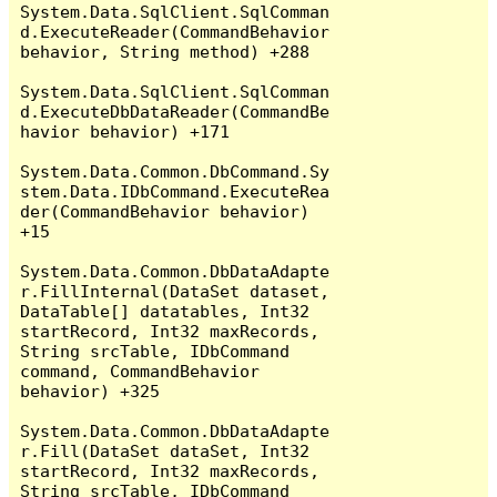
System.Data.SqlClient.SqlComman
d.ExecuteReader(CommandBehavior 
behavior, String method) +288

System.Data.SqlClient.SqlComman
d.ExecuteDbDataReader(CommandBe
havior behavior) +171

System.Data.Common.DbCommand.Sy
stem.Data.IDbCommand.ExecuteRea
der(CommandBehavior behavior) 
+15

System.Data.Common.DbDataAdapte
r.FillInternal(DataSet dataset, 
DataTable[] datatables, Int32 
startRecord, Int32 maxRecords, 
String srcTable, IDbCommand 
command, CommandBehavior 
behavior) +325

System.Data.Common.DbDataAdapte
r.Fill(DataSet dataSet, Int32 
startRecord, Int32 maxRecords, 
String srcTable, IDbCommand 