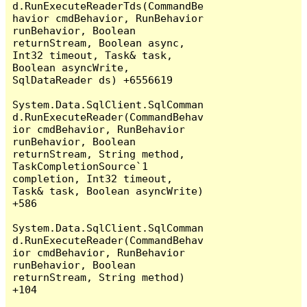
d.RunExecuteReaderTds(CommandBe
havior cmdBehavior, RunBehavior 
runBehavior, Boolean 
returnStream, Boolean async, 
Int32 timeout, Task& task, 
Boolean asyncWrite, 
SqlDataReader ds) +6556619

System.Data.SqlClient.SqlComman
d.RunExecuteReader(CommandBehav
ior cmdBehavior, RunBehavior 
runBehavior, Boolean 
returnStream, String method, 
TaskCompletionSource`1 
completion, Int32 timeout, 
Task& task, Boolean asyncWrite) 
+586

System.Data.SqlClient.SqlComman
d.RunExecuteReader(CommandBehav
ior cmdBehavior, RunBehavior 
runBehavior, Boolean 
returnStream, String method) 
+104
