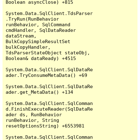
Boolean asyncClose) +815

System.Data.SqlClient.TdsParser
.TryRun(RunBehavior 
runBehavior, SqlCommand 
cmdHandler, SqlDataReader 
dataStream, 
BulkCopySimpleResultSet 
bulkCopyHandler, 
TdsParserStateObject stateObj, 
Boolean& dataReady) +4515

System.Data.SqlClient.SqlDataRe
ader.TryConsumeMetaData() +69

System.Data.SqlClient.SqlDataRe
ader.get_MetaData() +134

System.Data.SqlClient.SqlComman
d.FinishExecuteReader(SqlDataRe
ader ds, RunBehavior 
runBehavior, String 
resetOptionsString) +6553981

System.Data.SqlClient.SqlComman