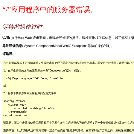
“/”应用程序中的服务器错误。
等待的操作过时。
说明:
执行当前 Web 请求期间，出现未经处理的异常。请检查堆栈跟踪信息，以了解有
异常详细信息:
System.ComponentModel.Win32Exception: 等待的操作过时。
源错误:
只有在调试模式下进行编译时，生成此未经处理的异常的源代码才会显示出来。若要启用此功能，请执行以下步骤
1. 在产生错误的文件的顶部添加一条“Debug=true”指令。例如:
<%@ Page Language="C#" Debug="true" %>
或:
2. 将以下的节添加到应用程序的配置文件中:
<configuration>
<system.web>
<compilation debug="true"/>
</system.web>
</configuration>
请注意，第二个步骤将使给定应用程序中的所有文件在调试模式下进行编译；第一个步骤仅使该特定文件在调
重要事项: 以调试模式运行应用程序一定会产生内存/性能系统开销。在部署到生产方案之前，应确保应用程