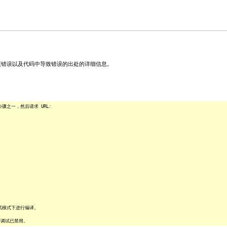
关该错误以及代码中导致错误的出处的详细信息。
之一，然后请求 URL:
试模式下进行编译。
序调试已禁用。