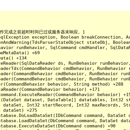
已到。在操作完成之前超时时间已过或服务器未响应。]

qlException exception, Boolean breakConnection, Ac
nAndWarning(TdsParserStateObject stateObj, Boolean
havior runBehavior, SqlCommand cmdHandler, SqlData
eMetaData() +69

ata() +134

eReader(SqlDataReader ds, RunBehavior runBehavior,
eaderTds(CommandBehavior cmdBehavior, RunBehavior 
eader(CommandBehavior cmdBehavior, RunBehavior run
ader(CommandBehavior cmdBehavior, RunBehavior runB
r(CommandBehavior behavior, String method) +288

aReader(CommandBehavior behavior) +171

ommand.ExecuteReader(CommandBehavior behavior) +15
l(DataSet dataset, DataTable[] datatables, Int32 st
 dataSet, Int32 startRecord, Int32 maxRecords, Str
 dataSet) +275

tabase.DoLoadDataSet(IDbCommand command, DataSet d
tabase.LoadDataSet(DbCommand command, DataSet data
tabase.ExecuteDataSet(DbCommand command) +90
