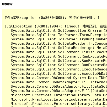
堆栈跟踪:
[Win32Exception (0x80004005): 等待的操作过时。]

[SqlException (0x80131904): Timeout 时间
   System.Data.SqlClient.SqlConnection.OnError(S
   System.Data.SqlClient.TdsParser.ThrowExceptio
   System.Data.SqlClient.TdsParser.TryRun(RunBe
   System.Data.SqlClient.SqlDataReader.TryConsum
   System.Data.SqlClient.SqlDataReader.get_MetaD
   System.Data.SqlClient.SqlCommand.FinishExecut
   System.Data.SqlClient.SqlCommand.RunExecuteR
   System.Data.SqlClient.SqlCommand.RunExecuteR
   System.Data.SqlClient.SqlCommand.RunExecuteRe
   System.Data.SqlClient.SqlCommand.ExecuteReade
   System.Data.SqlClient.SqlCommand.ExecuteDbDat
   System.Data.Common.DbCommand.System.Data.IDbC
   System.Data.Common.DbDataAdapter.FillInterna
   System.Data.Common.DbDataAdapter.Fill(DataSet
   System.Data.Common.DbDataAdapter.Fill(DataSet
   Microsoft.Practices.EnterpriseLibrary.Data.Da
   Microsoft.Practices.EnterpriseLibrary.Data.Da
   Microsoft.Practices.EnterpriseLibrary.Data.Da