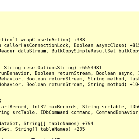
tion`1 wrapCloseInAction) +388

 callerHasConnectionLock, Boolean asyncClose) +815
Reader dataStream, BulkCopySimpleResultSet bulkCop
 String resetOptionsString) +6553981

runBehavior, Boolean returnStream, Boolean async, 
Behavior, Boolean returnStream, String method, Tas
ehavior, Boolean returnStream, String method) +104


artRecord, Int32 maxRecords, String srcTable, IDbC
ing srcTable, IDbCommand command, CommandBehavior 
ataSet, String[] tableNames) +794

Set, String[] tableNames) +205
