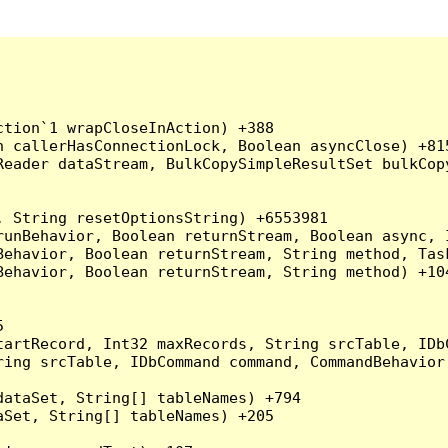
tion`1 wrapCloseInAction) +388

 callerHasConnectionLock, Boolean asyncClose) +815
Reader dataStream, BulkCopySimpleResultSet bulkCop
 String resetOptionsString) +6553981

runBehavior, Boolean returnStream, Boolean async, 
Behavior, Boolean returnStream, String method, Tas
ehavior, Boolean returnStream, String method) +104


artRecord, Int32 maxRecords, String srcTable, IDbC
ing srcTable, IDbCommand command, CommandBehavior 
ataSet, String[] tableNames) +794

Set, String[] tableNames) +205
