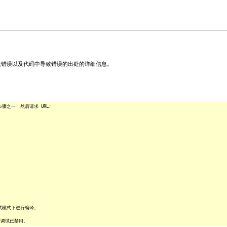
关该错误以及代码中导致错误的出处的详细信息。
之一，然后请求 URL:
试模式下进行编译。
序调试已禁用。