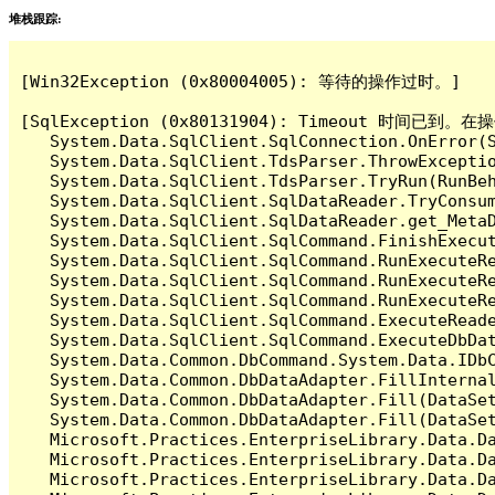
堆栈跟踪:
[Win32Exception (0x80004005): 等待的操作过时。]

[SqlException (0x80131904): Timeout 时间
   System.Data.SqlClient.SqlConnection.OnError(S
   System.Data.SqlClient.TdsParser.ThrowExceptio
   System.Data.SqlClient.TdsParser.TryRun(RunBe
   System.Data.SqlClient.SqlDataReader.TryConsum
   System.Data.SqlClient.SqlDataReader.get_MetaD
   System.Data.SqlClient.SqlCommand.FinishExecut
   System.Data.SqlClient.SqlCommand.RunExecuteR
   System.Data.SqlClient.SqlCommand.RunExecuteR
   System.Data.SqlClient.SqlCommand.RunExecuteRe
   System.Data.SqlClient.SqlCommand.ExecuteReade
   System.Data.SqlClient.SqlCommand.ExecuteDbDat
   System.Data.Common.DbCommand.System.Data.IDbC
   System.Data.Common.DbDataAdapter.FillInterna
   System.Data.Common.DbDataAdapter.Fill(DataSet
   System.Data.Common.DbDataAdapter.Fill(DataSet
   Microsoft.Practices.EnterpriseLibrary.Data.Da
   Microsoft.Practices.EnterpriseLibrary.Data.Da
   Microsoft.Practices.EnterpriseLibrary.Data.Da