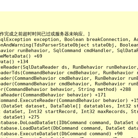
已到。在操作完成之前超时时间已过或服务器未响应。]

qlException exception, Boolean breakConnection, Ac
nAndWarning(TdsParserStateObject stateObj, Boolean
havior runBehavior, SqlCommand cmdHandler, SqlData
eMetaData() +69

ata() +134

eReader(SqlDataReader ds, RunBehavior runBehavior,
eaderTds(CommandBehavior cmdBehavior, RunBehavior 
eader(CommandBehavior cmdBehavior, RunBehavior run
ader(CommandBehavior cmdBehavior, RunBehavior runB
r(CommandBehavior behavior, String method) +288

aReader(CommandBehavior behavior) +171

ommand.ExecuteReader(CommandBehavior behavior) +15
l(DataSet dataset, DataTable[] datatables, Int32 st
 dataSet, Int32 startRecord, Int32 maxRecords, Str
 dataSet) +275

tabase.DoLoadDataSet(IDbCommand command, DataSet d
tabase.LoadDataSet(DbCommand command, DataSet data
tabase.ExecuteDataSet(DbCommand command) +90
