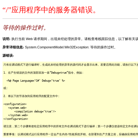
“/”应用程序中的服务器错误。
等待的操作过时。
说明:
执行当前 Web 请求期间，出现未经处理的异常。请检查堆栈跟踪信息，以了解有
异常详细信息:
System.ComponentModel.Win32Exception: 等待的操作过时。
源错误:
只有在调试模式下进行编译时，生成此未经处理的异常的源代码才会显示出来。若要启用此功能，请执行以下步骤
1. 在产生错误的文件的顶部添加一条“Debug=true”指令。例如:
<%@ Page Language="C#" Debug="true" %>
或:
2. 将以下的节添加到应用程序的配置文件中:
<configuration>
<system.web>
<compilation debug="true"/>
</system.web>
</configuration>
请注意，第二个步骤将使给定应用程序中的所有文件在调试模式下进行编译；第一个步骤仅使该特定文件在调
重要事项: 以调试模式运行应用程序一定会产生内存/性能系统开销。在部署到生产方案之前，应确保应用程