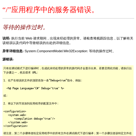
“/”应用程序中的服务器错误。
等待的操作过时。
说明:
执行当前 Web 请求期间，出现未经处理的异常。请检查堆栈跟踪信息，以了解有关
该错误以及代码中导致错误的出处的详细信息。
异常详细信息:
System.ComponentModel.Win32Exception: 等待的操作过时。
源错误:
只有在调试模式下进行编译时，生成此未经处理的异常的源代码才会显示出来。若要启用此功能，请执行以
下步骤之一，然后请求 URL:
1. 在产生错误的文件的顶部添加一条“Debug=true”指令。例如:
<%@ Page Language="C#" Debug="true" %>
或:
2. 将以下的节添加到应用程序的配置文件中:
<configuration>
<system.web>
<compilation debug="true"/>
</system.web>
</configuration>
请注意，第二个步骤将使给定应用程序中的所有文件在调试模式下进行编译；第一个步骤仅使该特定文件在