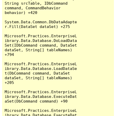
String srcTable, IDbCommand 
command, CommandBehavior 
behavior) +420

System.Data.Common.DbDataAdapte
r.Fill(DataSet dataSet) +275

Microsoft.Practices.EnterpriseL
ibrary.Data.Database.DoLoadData
Set(IDbCommand command, DataSet 
dataSet, String[] tableNames) 
+794

Microsoft.Practices.EnterpriseL
ibrary.Data.Database.LoadDataSe
t(DbCommand command, DataSet 
dataSet, String[] tableNames) 
+205

Microsoft.Practices.EnterpriseL
ibrary.Data.Database.ExecuteDat
aSet(DbCommand command) +90

Microsoft.Practices.EnterpriseL
ibrary.Data.Database.ExecuteDat