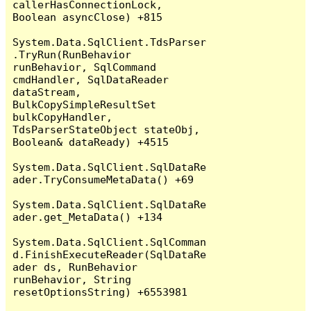
callerHasConnectionLock, 
Boolean asyncClose) +815

System.Data.SqlClient.TdsParser
.TryRun(RunBehavior 
runBehavior, SqlCommand 
cmdHandler, SqlDataReader 
dataStream, 
BulkCopySimpleResultSet 
bulkCopyHandler, 
TdsParserStateObject stateObj, 
Boolean& dataReady) +4515

System.Data.SqlClient.SqlDataRe
ader.TryConsumeMetaData() +69

System.Data.SqlClient.SqlDataRe
ader.get_MetaData() +134

System.Data.SqlClient.SqlComman
d.FinishExecuteReader(SqlDataRe
ader ds, RunBehavior 
runBehavior, String 
resetOptionsString) +6553981
