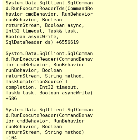
System.Data.SqlClient.SqlComman
d.RunExecuteReaderTds(CommandBe
havior cmdBehavior, RunBehavior 
runBehavior, Boolean 
returnStream, Boolean async, 
Int32 timeout, Task& task, 
Boolean asyncWrite, 
SqlDataReader ds) +6556619

System.Data.SqlClient.SqlComman
d.RunExecuteReader(CommandBehav
ior cmdBehavior, RunBehavior 
runBehavior, Boolean 
returnStream, String method, 
TaskCompletionSource`1 
completion, Int32 timeout, 
Task& task, Boolean asyncWrite) 
+586

System.Data.SqlClient.SqlComman
d.RunExecuteReader(CommandBehav
ior cmdBehavior, RunBehavior 
runBehavior, Boolean 
returnStream, String method) 
+104
