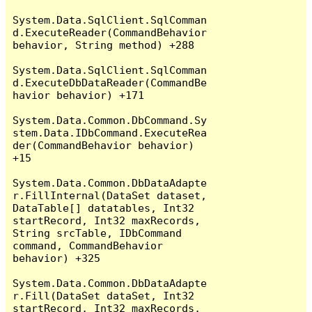
System.Data.SqlClient.SqlComman
d.ExecuteReader(CommandBehavior 
behavior, String method) +288

System.Data.SqlClient.SqlComman
d.ExecuteDbDataReader(CommandBe
havior behavior) +171

System.Data.Common.DbCommand.Sy
stem.Data.IDbCommand.ExecuteRea
der(CommandBehavior behavior) 
+15

System.Data.Common.DbDataAdapte
r.FillInternal(DataSet dataset, 
DataTable[] datatables, Int32 
startRecord, Int32 maxRecords, 
String srcTable, IDbCommand 
command, CommandBehavior 
behavior) +325

System.Data.Common.DbDataAdapte
r.Fill(DataSet dataSet, Int32 
startRecord, Int32 maxRecords, 