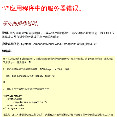
“/”应用程序中的服务器错误。
等待的操作过时。
说明:
执行当前 Web 请求期间，出现未经处理的异常。请检查堆栈跟踪信息，以了解有关
该错误以及代码中导致错误的出处的详细信息。
异常详细信息:
System.ComponentModel.Win32Exception: 等待的操作过时。
源错误:
只有在调试模式下进行编译时，生成此未经处理的异常的源代码才会显示出来。若要启用此功能，请执行以
下步骤之一，然后请求 URL:
1. 在产生错误的文件的顶部添加一条“Debug=true”指令。例如:
<%@ Page Language="C#" Debug="true" %>
或:
2. 将以下的节添加到应用程序的配置文件中:
<configuration>
<system.web>
<compilation debug="true"/>
</system.web>
</configuration>
请注意，第二个步骤将使给定应用程序中的所有文件在调试模式下进行编译；第一个步骤仅使该特定文件在