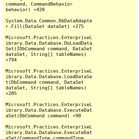
command, CommandBehavior 
behavior) +420

System.Data.Common.DbDataAdapte
r.Fill(DataSet dataSet) +275

Microsoft.Practices.EnterpriseL
ibrary.Data.Database.DoLoadData
Set(IDbCommand command, DataSet 
dataSet, String[] tableNames) 
+794

Microsoft.Practices.EnterpriseL
ibrary.Data.Database.LoadDataSe
t(DbCommand command, DataSet 
dataSet, String[] tableNames) 
+205

Microsoft.Practices.EnterpriseL
ibrary.Data.Database.ExecuteDat
aSet(DbCommand command) +90

Microsoft.Practices.EnterpriseL
ibrary.Data.Database.ExecuteDat
aSet(CommandType commandType, 