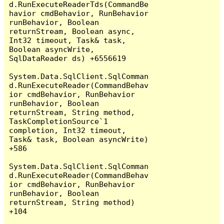
d.RunExecuteReaderTds(CommandBe
havior cmdBehavior, RunBehavior 
runBehavior, Boolean 
returnStream, Boolean async, 
Int32 timeout, Task& task, 
Boolean asyncWrite, 
SqlDataReader ds) +6556619

System.Data.SqlClient.SqlComman
d.RunExecuteReader(CommandBehav
ior cmdBehavior, RunBehavior 
runBehavior, Boolean 
returnStream, String method, 
TaskCompletionSource`1 
completion, Int32 timeout, 
Task& task, Boolean asyncWrite) 
+586

System.Data.SqlClient.SqlComman
d.RunExecuteReader(CommandBehav
ior cmdBehavior, RunBehavior 
runBehavior, Boolean 
returnStream, String method) 
+104
