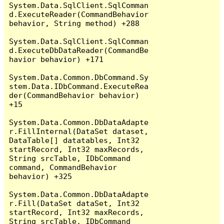
System.Data.SqlClient.SqlComman
d.ExecuteReader(CommandBehavior 
behavior, String method) +288

System.Data.SqlClient.SqlComman
d.ExecuteDbDataReader(CommandBe
havior behavior) +171

System.Data.Common.DbCommand.Sy
stem.Data.IDbCommand.ExecuteRea
der(CommandBehavior behavior) 
+15

System.Data.Common.DbDataAdapte
r.FillInternal(DataSet dataset, 
DataTable[] datatables, Int32 
startRecord, Int32 maxRecords, 
String srcTable, IDbCommand 
command, CommandBehavior 
behavior) +325

System.Data.Common.DbDataAdapte
r.Fill(DataSet dataSet, Int32 
startRecord, Int32 maxRecords, 
String srcTable, IDbCommand 