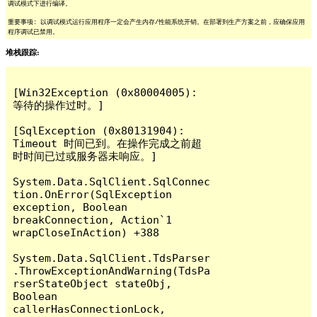
调试模式下进行编译。
重要事项: 以调试模式运行应用程序一定会产生内存/性能系统开销。在部署到生产方案之前，应确保应用
程序调试已禁用。
堆栈跟踪:
[Win32Exception (0x80004005): 
等待的操作过时。]

[SqlException (0x80131904): 
Timeout 时间已到。在操作完成之前超
时时间已过或服务器未响应。]

System.Data.SqlClient.SqlConnec
tion.OnError(SqlException 
exception, Boolean 
breakConnection, Action`1 
wrapCloseInAction) +388

System.Data.SqlClient.TdsParser
.ThrowExceptionAndWarning(TdsPa
rserStateObject stateObj, 
Boolean 
callerHasConnectionLock, 