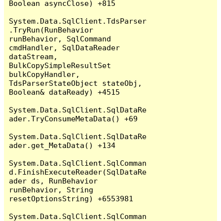
Boolean asyncClose) +815

System.Data.SqlClient.TdsParser
.TryRun(RunBehavior 
runBehavior, SqlCommand 
cmdHandler, SqlDataReader 
dataStream, 
BulkCopySimpleResultSet 
bulkCopyHandler, 
TdsParserStateObject stateObj, 
Boolean& dataReady) +4515

System.Data.SqlClient.SqlDataRe
ader.TryConsumeMetaData() +69

System.Data.SqlClient.SqlDataRe
ader.get_MetaData() +134

System.Data.SqlClient.SqlComman
d.FinishExecuteReader(SqlDataRe
ader ds, RunBehavior 
runBehavior, String 
resetOptionsString) +6553981

System.Data.SqlClient.SqlComman