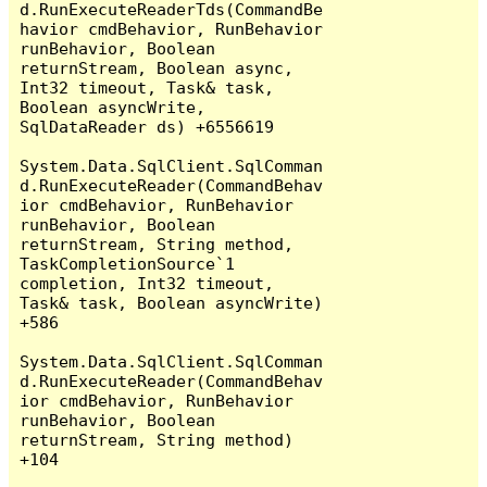
d.RunExecuteReaderTds(CommandBe
havior cmdBehavior, RunBehavior 
runBehavior, Boolean 
returnStream, Boolean async, 
Int32 timeout, Task& task, 
Boolean asyncWrite, 
SqlDataReader ds) +6556619

System.Data.SqlClient.SqlComman
d.RunExecuteReader(CommandBehav
ior cmdBehavior, RunBehavior 
runBehavior, Boolean 
returnStream, String method, 
TaskCompletionSource`1 
completion, Int32 timeout, 
Task& task, Boolean asyncWrite) 
+586

System.Data.SqlClient.SqlComman
d.RunExecuteReader(CommandBehav
ior cmdBehavior, RunBehavior 
runBehavior, Boolean 
returnStream, String method) 
+104
