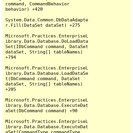
command, CommandBehavior 
behavior) +420

System.Data.Common.DbDataAdapte
r.Fill(DataSet dataSet) +275

Microsoft.Practices.EnterpriseL
ibrary.Data.Database.DoLoadData
Set(IDbCommand command, DataSet 
dataSet, String[] tableNames) 
+794

Microsoft.Practices.EnterpriseL
ibrary.Data.Database.LoadDataSe
t(DbCommand command, DataSet 
dataSet, String[] tableNames) 
+205

Microsoft.Practices.EnterpriseL
ibrary.Data.Database.ExecuteDat
aSet(DbCommand command) +90

Microsoft.Practices.EnterpriseL
ibrary.Data.Database.ExecuteDat
aSet(CommandType commandType, 