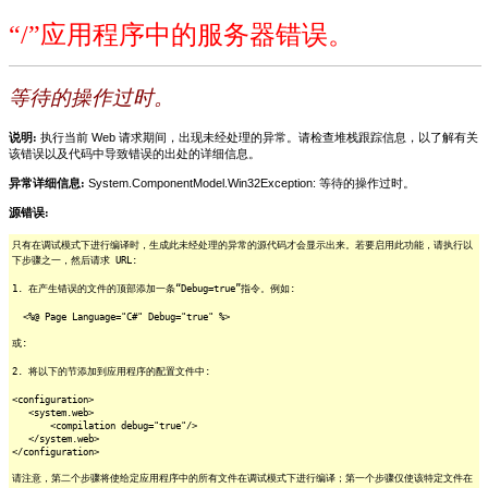
“/”应用程序中的服务器错误。
等待的操作过时。
说明:
执行当前 Web 请求期间，出现未经处理的异常。请检查堆栈跟踪信息，以了解有关
该错误以及代码中导致错误的出处的详细信息。
异常详细信息:
System.ComponentModel.Win32Exception: 等待的操作过时。
源错误:
只有在调试模式下进行编译时，生成此未经处理的异常的源代码才会显示出来。若要启用此功能，请执行以
下步骤之一，然后请求 URL:
1. 在产生错误的文件的顶部添加一条“Debug=true”指令。例如:
<%@ Page Language="C#" Debug="true" %>
或:
2. 将以下的节添加到应用程序的配置文件中:
<configuration>
<system.web>
<compilation debug="true"/>
</system.web>
</configuration>
请注意，第二个步骤将使给定应用程序中的所有文件在调试模式下进行编译；第一个步骤仅使该特定文件在