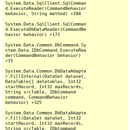
System.Data.SqlClient.SqlComman
d.ExecuteReader(CommandBehavior 
behavior, String method) +288

System.Data.SqlClient.SqlComman
d.ExecuteDbDataReader(CommandBe
havior behavior) +171

System.Data.Common.DbCommand.Sy
stem.Data.IDbCommand.ExecuteRea
der(CommandBehavior behavior) 
+15

System.Data.Common.DbDataAdapte
r.FillInternal(DataSet dataset, 
DataTable[] datatables, Int32 
startRecord, Int32 maxRecords, 
String srcTable, IDbCommand 
command, CommandBehavior 
behavior) +325

System.Data.Common.DbDataAdapte
r.Fill(DataSet dataSet, Int32 
startRecord, Int32 maxRecords, 
String srcTable, IDbCommand 