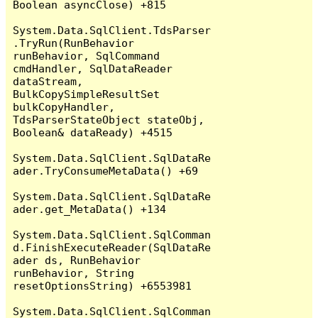
Boolean asyncClose) +815

System.Data.SqlClient.TdsParser
.TryRun(RunBehavior 
runBehavior, SqlCommand 
cmdHandler, SqlDataReader 
dataStream, 
BulkCopySimpleResultSet 
bulkCopyHandler, 
TdsParserStateObject stateObj, 
Boolean& dataReady) +4515

System.Data.SqlClient.SqlDataRe
ader.TryConsumeMetaData() +69

System.Data.SqlClient.SqlDataRe
ader.get_MetaData() +134

System.Data.SqlClient.SqlComman
d.FinishExecuteReader(SqlDataRe
ader ds, RunBehavior 
runBehavior, String 
resetOptionsString) +6553981

System.Data.SqlClient.SqlComman