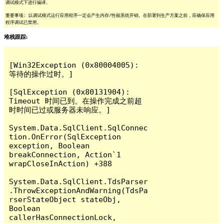
调试模式下进行编译。
重要事项: 以调试模式运行应用程序一定会产生内存/性能系统开销。在部署到生产方案之前，应确保应用
程序调试已禁用。
堆栈跟踪:
[Win32Exception (0x80004005): 
等待的操作过时。]

[SqlException (0x80131904): 
Timeout 时间已到。在操作完成之前超
时时间已过或服务器未响应。]

System.Data.SqlClient.SqlConnec
tion.OnError(SqlException 
exception, Boolean 
breakConnection, Action`1 
wrapCloseInAction) +388

System.Data.SqlClient.TdsParser
.ThrowExceptionAndWarning(TdsPa
rserStateObject stateObj, 
Boolean 
callerHasConnectionLock, 