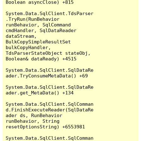
Boolean asyncClose) +815

System.Data.SqlClient.TdsParser
.TryRun(RunBehavior 
runBehavior, SqlCommand 
cmdHandler, SqlDataReader 
dataStream, 
BulkCopySimpleResultSet 
bulkCopyHandler, 
TdsParserStateObject stateObj, 
Boolean& dataReady) +4515

System.Data.SqlClient.SqlDataRe
ader.TryConsumeMetaData() +69

System.Data.SqlClient.SqlDataRe
ader.get_MetaData() +134

System.Data.SqlClient.SqlComman
d.FinishExecuteReader(SqlDataRe
ader ds, RunBehavior 
runBehavior, String 
resetOptionsString) +6553981

System.Data.SqlClient.SqlComman