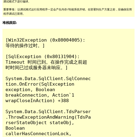
调试模式下进行编译。
重要事项: 以调试模式运行应用程序一定会产生内存/性能系统开销。在部署到生产方案之前，应确保应用
程序调试已禁用。
堆栈跟踪:
[Win32Exception (0x80004005): 
等待的操作过时。]

[SqlException (0x80131904): 
Timeout 时间已到。在操作完成之前超
时时间已过或服务器未响应。]

System.Data.SqlClient.SqlConnec
tion.OnError(SqlException 
exception, Boolean 
breakConnection, Action`1 
wrapCloseInAction) +388

System.Data.SqlClient.TdsParser
.ThrowExceptionAndWarning(TdsPa
rserStateObject stateObj, 
Boolean 
callerHasConnectionLock, 