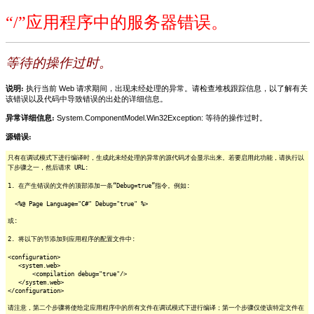
“/”应用程序中的服务器错误。
等待的操作过时。
说明:
执行当前 Web 请求期间，出现未经处理的异常。请检查堆栈跟踪信息，以了解有关
该错误以及代码中导致错误的出处的详细信息。
异常详细信息:
System.ComponentModel.Win32Exception: 等待的操作过时。
源错误:
只有在调试模式下进行编译时，生成此未经处理的异常的源代码才会显示出来。若要启用此功能，请执行以
下步骤之一，然后请求 URL:
1. 在产生错误的文件的顶部添加一条“Debug=true”指令。例如:
<%@ Page Language="C#" Debug="true" %>
或:
2. 将以下的节添加到应用程序的配置文件中:
<configuration>
<system.web>
<compilation debug="true"/>
</system.web>
</configuration>
请注意，第二个步骤将使给定应用程序中的所有文件在调试模式下进行编译；第一个步骤仅使该特定文件在