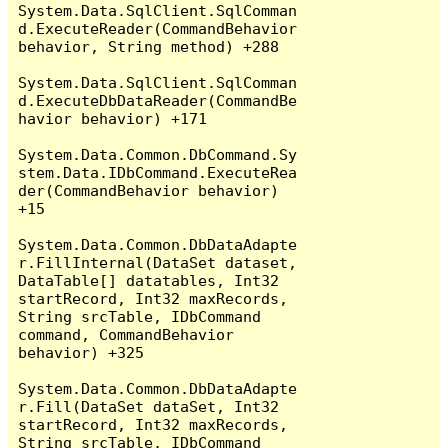
System.Data.SqlClient.SqlComman
d.ExecuteReader(CommandBehavior 
behavior, String method) +288

System.Data.SqlClient.SqlComman
d.ExecuteDbDataReader(CommandBe
havior behavior) +171

System.Data.Common.DbCommand.Sy
stem.Data.IDbCommand.ExecuteRea
der(CommandBehavior behavior) 
+15

System.Data.Common.DbDataAdapte
r.FillInternal(DataSet dataset, 
DataTable[] datatables, Int32 
startRecord, Int32 maxRecords, 
String srcTable, IDbCommand 
command, CommandBehavior 
behavior) +325

System.Data.Common.DbDataAdapte
r.Fill(DataSet dataSet, Int32 
startRecord, Int32 maxRecords, 
String srcTable, IDbCommand 