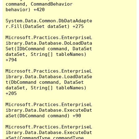
command, CommandBehavior 
behavior) +420

System.Data.Common.DbDataAdapte
r.Fill(DataSet dataSet) +275

Microsoft.Practices.EnterpriseL
ibrary.Data.Database.DoLoadData
Set(IDbCommand command, DataSet 
dataSet, String[] tableNames) 
+794

Microsoft.Practices.EnterpriseL
ibrary.Data.Database.LoadDataSe
t(DbCommand command, DataSet 
dataSet, String[] tableNames) 
+205

Microsoft.Practices.EnterpriseL
ibrary.Data.Database.ExecuteDat
aSet(DbCommand command) +90

Microsoft.Practices.EnterpriseL
ibrary.Data.Database.ExecuteDat
aSet(CommandType commandType, 