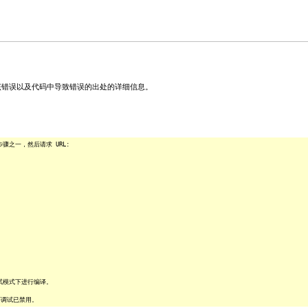
关该错误以及代码中导致错误的出处的详细信息。
之一，然后请求 URL:
试模式下进行编译。
序调试已禁用。