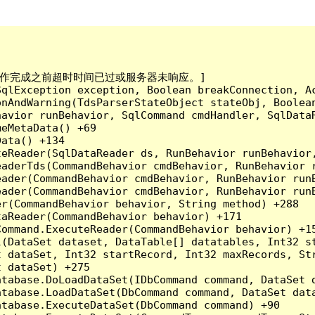
已到。在操作完成之前超时时间已过或服务器未响应。]

qlException exception, Boolean breakConnection, Ac
nAndWarning(TdsParserStateObject stateObj, Boolean
havior runBehavior, SqlCommand cmdHandler, SqlData
eMetaData() +69

ata() +134

eReader(SqlDataReader ds, RunBehavior runBehavior,
eaderTds(CommandBehavior cmdBehavior, RunBehavior 
eader(CommandBehavior cmdBehavior, RunBehavior run
ader(CommandBehavior cmdBehavior, RunBehavior runB
r(CommandBehavior behavior, String method) +288

aReader(CommandBehavior behavior) +171

ommand.ExecuteReader(CommandBehavior behavior) +15
l(DataSet dataset, DataTable[] datatables, Int32 st
 dataSet, Int32 startRecord, Int32 maxRecords, Str
 dataSet) +275

tabase.DoLoadDataSet(IDbCommand command, DataSet d
tabase.LoadDataSet(DbCommand command, DataSet data
tabase.ExecuteDataSet(DbCommand command) +90
