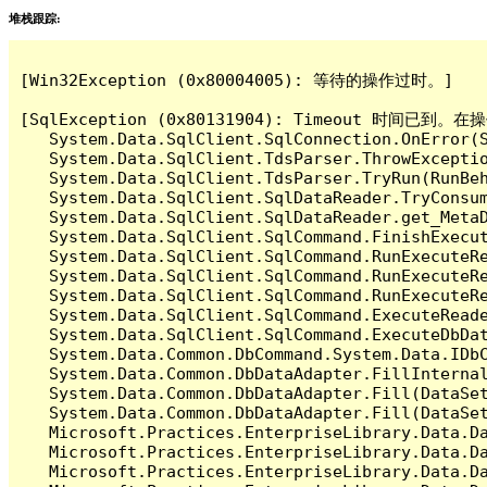
堆栈跟踪:
[Win32Exception (0x80004005): 等待的操作过时。]

[SqlException (0x80131904): Timeout 时间
   System.Data.SqlClient.SqlConnection.OnError(S
   System.Data.SqlClient.TdsParser.ThrowExceptio
   System.Data.SqlClient.TdsParser.TryRun(RunBe
   System.Data.SqlClient.SqlDataReader.TryConsum
   System.Data.SqlClient.SqlDataReader.get_MetaD
   System.Data.SqlClient.SqlCommand.FinishExecut
   System.Data.SqlClient.SqlCommand.RunExecuteR
   System.Data.SqlClient.SqlCommand.RunExecuteR
   System.Data.SqlClient.SqlCommand.RunExecuteRe
   System.Data.SqlClient.SqlCommand.ExecuteReade
   System.Data.SqlClient.SqlCommand.ExecuteDbDat
   System.Data.Common.DbCommand.System.Data.IDbC
   System.Data.Common.DbDataAdapter.FillInterna
   System.Data.Common.DbDataAdapter.Fill(DataSet
   System.Data.Common.DbDataAdapter.Fill(DataSet
   Microsoft.Practices.EnterpriseLibrary.Data.Da
   Microsoft.Practices.EnterpriseLibrary.Data.Da
   Microsoft.Practices.EnterpriseLibrary.Data.Da