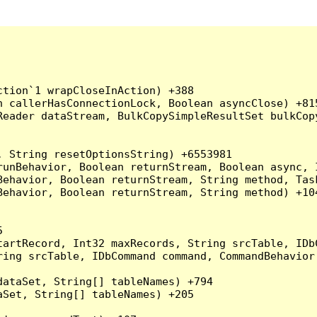
tion`1 wrapCloseInAction) +388

 callerHasConnectionLock, Boolean asyncClose) +815
Reader dataStream, BulkCopySimpleResultSet bulkCop
 String resetOptionsString) +6553981

runBehavior, Boolean returnStream, Boolean async, 
Behavior, Boolean returnStream, String method, Tas
ehavior, Boolean returnStream, String method) +104


artRecord, Int32 maxRecords, String srcTable, IDbC
ing srcTable, IDbCommand command, CommandBehavior 
ataSet, String[] tableNames) +794

Set, String[] tableNames) +205
