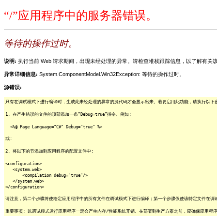
“/”应用程序中的服务器错误。
等待的操作过时。
说明:
执行当前 Web 请求期间，出现未经处理的异常。请检查堆栈跟踪信息，以了解有
异常详细信息:
System.ComponentModel.Win32Exception: 等待的操作过时。
源错误:
只有在调试模式下进行编译时，生成此未经处理的异常的源代码才会显示出来。若要启用此功能，请执行以下步骤
1. 在产生错误的文件的顶部添加一条“Debug=true”指令。例如:
<%@ Page Language="C#" Debug="true" %>
或:
2. 将以下的节添加到应用程序的配置文件中:
<configuration>
<system.web>
<compilation debug="true"/>
</system.web>
</configuration>
请注意，第二个步骤将使给定应用程序中的所有文件在调试模式下进行编译；第一个步骤仅使该特定文件在调
重要事项: 以调试模式运行应用程序一定会产生内存/性能系统开销。在部署到生产方案之前，应确保应用程