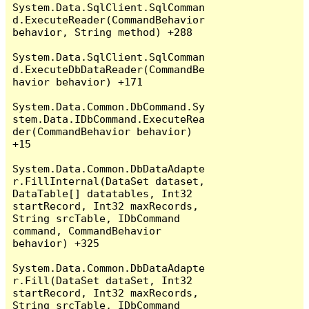
System.Data.SqlClient.SqlComman
d.ExecuteReader(CommandBehavior 
behavior, String method) +288

System.Data.SqlClient.SqlComman
d.ExecuteDbDataReader(CommandBe
havior behavior) +171

System.Data.Common.DbCommand.Sy
stem.Data.IDbCommand.ExecuteRea
der(CommandBehavior behavior) 
+15

System.Data.Common.DbDataAdapte
r.FillInternal(DataSet dataset, 
DataTable[] datatables, Int32 
startRecord, Int32 maxRecords, 
String srcTable, IDbCommand 
command, CommandBehavior 
behavior) +325

System.Data.Common.DbDataAdapte
r.Fill(DataSet dataSet, Int32 
startRecord, Int32 maxRecords, 
String srcTable, IDbCommand 