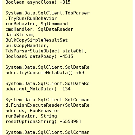
Boolean asyncClose) +815

System.Data.SqlClient.TdsParser
.TryRun(RunBehavior 
runBehavior, SqlCommand 
cmdHandler, SqlDataReader 
dataStream, 
BulkCopySimpleResultSet 
bulkCopyHandler, 
TdsParserStateObject stateObj, 
Boolean& dataReady) +4515

System.Data.SqlClient.SqlDataRe
ader.TryConsumeMetaData() +69

System.Data.SqlClient.SqlDataRe
ader.get_MetaData() +134

System.Data.SqlClient.SqlComman
d.FinishExecuteReader(SqlDataRe
ader ds, RunBehavior 
runBehavior, String 
resetOptionsString) +6553981

System.Data.SqlClient.SqlComman