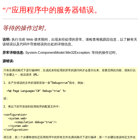
“/”应用程序中的服务器错误。
等待的操作过时。
说明:
执行当前 Web 请求期间，出现未经处理的异常。请检查堆栈跟踪信息，以了解有关
该错误以及代码中导致错误的出处的详细信息。
异常详细信息:
System.ComponentModel.Win32Exception: 等待的操作过时。
源错误:
只有在调试模式下进行编译时，生成此未经处理的异常的源代码才会显示出来。若要启用此功能，请执行以
下步骤之一，然后请求 URL:
1. 在产生错误的文件的顶部添加一条“Debug=true”指令。例如:
<%@ Page Language="C#" Debug="true" %>
或:
2. 将以下的节添加到应用程序的配置文件中:
<configuration>
<system.web>
<compilation debug="true"/>
</system.web>
</configuration>
请注意，第二个步骤将使给定应用程序中的所有文件在调试模式下进行编译；第一个步骤仅使该特定文件在