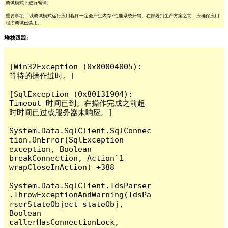
调试模式下进行编译。
重要事项: 以调试模式运行应用程序一定会产生内存/性能系统开销。在部署到生产方案之前，应确保应用
程序调试已禁用。
堆栈跟踪:
[Win32Exception (0x80004005): 
等待的操作过时。]

[SqlException (0x80131904): 
Timeout 时间已到。在操作完成之前超
时时间已过或服务器未响应。]

System.Data.SqlClient.SqlConnec
tion.OnError(SqlException 
exception, Boolean 
breakConnection, Action`1 
wrapCloseInAction) +388

System.Data.SqlClient.TdsParser
.ThrowExceptionAndWarning(TdsPa
rserStateObject stateObj, 
Boolean 
callerHasConnectionLock, 