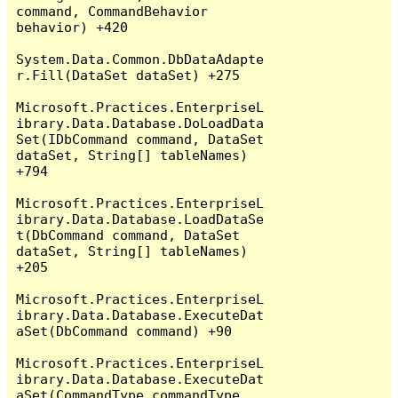
command, CommandBehavior 
behavior) +420

System.Data.Common.DbDataAdapte
r.Fill(DataSet dataSet) +275

Microsoft.Practices.EnterpriseL
ibrary.Data.Database.DoLoadData
Set(IDbCommand command, DataSet 
dataSet, String[] tableNames) 
+794

Microsoft.Practices.EnterpriseL
ibrary.Data.Database.LoadDataSe
t(DbCommand command, DataSet 
dataSet, String[] tableNames) 
+205

Microsoft.Practices.EnterpriseL
ibrary.Data.Database.ExecuteDat
aSet(DbCommand command) +90

Microsoft.Practices.EnterpriseL
ibrary.Data.Database.ExecuteDat
aSet(CommandType commandType, 