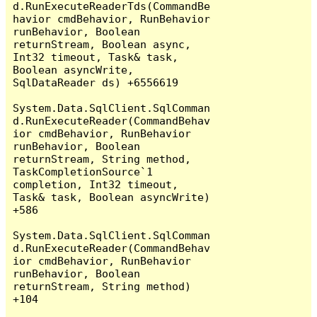
d.RunExecuteReaderTds(CommandBe
havior cmdBehavior, RunBehavior 
runBehavior, Boolean 
returnStream, Boolean async, 
Int32 timeout, Task& task, 
Boolean asyncWrite, 
SqlDataReader ds) +6556619

System.Data.SqlClient.SqlComman
d.RunExecuteReader(CommandBehav
ior cmdBehavior, RunBehavior 
runBehavior, Boolean 
returnStream, String method, 
TaskCompletionSource`1 
completion, Int32 timeout, 
Task& task, Boolean asyncWrite) 
+586

System.Data.SqlClient.SqlComman
d.RunExecuteReader(CommandBehav
ior cmdBehavior, RunBehavior 
runBehavior, Boolean 
returnStream, String method) 
+104
