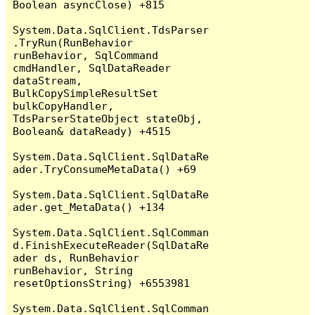
Boolean asyncClose) +815

System.Data.SqlClient.TdsParser
.TryRun(RunBehavior 
runBehavior, SqlCommand 
cmdHandler, SqlDataReader 
dataStream, 
BulkCopySimpleResultSet 
bulkCopyHandler, 
TdsParserStateObject stateObj, 
Boolean& dataReady) +4515

System.Data.SqlClient.SqlDataRe
ader.TryConsumeMetaData() +69

System.Data.SqlClient.SqlDataRe
ader.get_MetaData() +134

System.Data.SqlClient.SqlComman
d.FinishExecuteReader(SqlDataRe
ader ds, RunBehavior 
runBehavior, String 
resetOptionsString) +6553981

System.Data.SqlClient.SqlComman