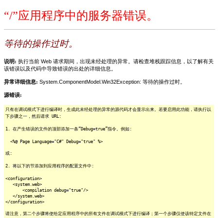
“/”应用程序中的服务器错误。
等待的操作过时。
说明:
执行当前 Web 请求期间，出现未经处理的异常。请检查堆栈跟踪信息，以了解有关
该错误以及代码中导致错误的出处的详细信息。
异常详细信息:
System.ComponentModel.Win32Exception: 等待的操作过时。
源错误:
只有在调试模式下进行编译时，生成此未经处理的异常的源代码才会显示出来。若要启用此功能，请执行以
下步骤之一，然后请求 URL:
1. 在产生错误的文件的顶部添加一条“Debug=true”指令。例如:
<%@ Page Language="C#" Debug="true" %>
或:
2. 将以下的节添加到应用程序的配置文件中:
<configuration>
<system.web>
<compilation debug="true"/>
</system.web>
</configuration>
请注意，第二个步骤将使给定应用程序中的所有文件在调试模式下进行编译；第一个步骤仅使该特定文件在