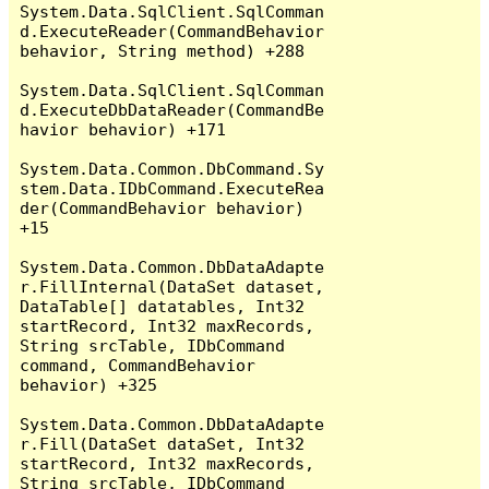
System.Data.SqlClient.SqlComman
d.ExecuteReader(CommandBehavior 
behavior, String method) +288

System.Data.SqlClient.SqlComman
d.ExecuteDbDataReader(CommandBe
havior behavior) +171

System.Data.Common.DbCommand.Sy
stem.Data.IDbCommand.ExecuteRea
der(CommandBehavior behavior) 
+15

System.Data.Common.DbDataAdapte
r.FillInternal(DataSet dataset, 
DataTable[] datatables, Int32 
startRecord, Int32 maxRecords, 
String srcTable, IDbCommand 
command, CommandBehavior 
behavior) +325

System.Data.Common.DbDataAdapte
r.Fill(DataSet dataSet, Int32 
startRecord, Int32 maxRecords, 
String srcTable, IDbCommand 