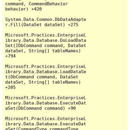
command, CommandBehavior 
behavior) +420

System.Data.Common.DbDataAdapte
r.Fill(DataSet dataSet) +275

Microsoft.Practices.EnterpriseL
ibrary.Data.Database.DoLoadData
Set(IDbCommand command, DataSet 
dataSet, String[] tableNames) 
+794

Microsoft.Practices.EnterpriseL
ibrary.Data.Database.LoadDataSe
t(DbCommand command, DataSet 
dataSet, String[] tableNames) 
+205

Microsoft.Practices.EnterpriseL
ibrary.Data.Database.ExecuteDat
aSet(DbCommand command) +90

Microsoft.Practices.EnterpriseL
ibrary.Data.Database.ExecuteDat
aSet(CommandType commandType, 