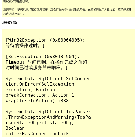
调试模式下进行编译。
重要事项: 以调试模式运行应用程序一定会产生内存/性能系统开销。在部署到生产方案之前，应确保应用
程序调试已禁用。
堆栈跟踪:
[Win32Exception (0x80004005): 
等待的操作过时。]

[SqlException (0x80131904): 
Timeout 时间已到。在操作完成之前超
时时间已过或服务器未响应。]

System.Data.SqlClient.SqlConnec
tion.OnError(SqlException 
exception, Boolean 
breakConnection, Action`1 
wrapCloseInAction) +388

System.Data.SqlClient.TdsParser
.ThrowExceptionAndWarning(TdsPa
rserStateObject stateObj, 
Boolean 
callerHasConnectionLock, 