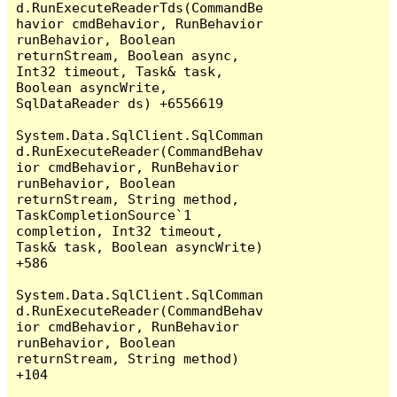
d.RunExecuteReaderTds(CommandBe
havior cmdBehavior, RunBehavior 
runBehavior, Boolean 
returnStream, Boolean async, 
Int32 timeout, Task& task, 
Boolean asyncWrite, 
SqlDataReader ds) +6556619

System.Data.SqlClient.SqlComman
d.RunExecuteReader(CommandBehav
ior cmdBehavior, RunBehavior 
runBehavior, Boolean 
returnStream, String method, 
TaskCompletionSource`1 
completion, Int32 timeout, 
Task& task, Boolean asyncWrite) 
+586

System.Data.SqlClient.SqlComman
d.RunExecuteReader(CommandBehav
ior cmdBehavior, RunBehavior 
runBehavior, Boolean 
returnStream, String method) 
+104
