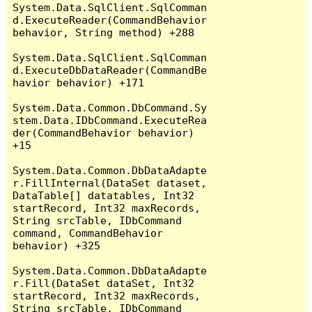
System.Data.SqlClient.SqlComman
d.ExecuteReader(CommandBehavior 
behavior, String method) +288

System.Data.SqlClient.SqlComman
d.ExecuteDbDataReader(CommandBe
havior behavior) +171

System.Data.Common.DbCommand.Sy
stem.Data.IDbCommand.ExecuteRea
der(CommandBehavior behavior) 
+15

System.Data.Common.DbDataAdapte
r.FillInternal(DataSet dataset, 
DataTable[] datatables, Int32 
startRecord, Int32 maxRecords, 
String srcTable, IDbCommand 
command, CommandBehavior 
behavior) +325

System.Data.Common.DbDataAdapte
r.Fill(DataSet dataSet, Int32 
startRecord, Int32 maxRecords, 
String srcTable, IDbCommand 