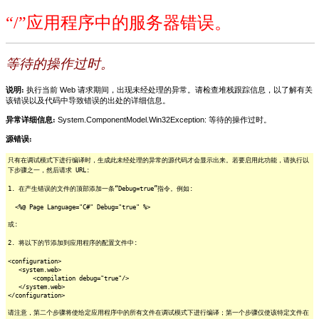
“/”应用程序中的服务器错误。
等待的操作过时。
说明:
执行当前 Web 请求期间，出现未经处理的异常。请检查堆栈跟踪信息，以了解有关
该错误以及代码中导致错误的出处的详细信息。
异常详细信息:
System.ComponentModel.Win32Exception: 等待的操作过时。
源错误:
只有在调试模式下进行编译时，生成此未经处理的异常的源代码才会显示出来。若要启用此功能，请执行以
下步骤之一，然后请求 URL:
1. 在产生错误的文件的顶部添加一条“Debug=true”指令。例如:
<%@ Page Language="C#" Debug="true" %>
或:
2. 将以下的节添加到应用程序的配置文件中:
<configuration>
<system.web>
<compilation debug="true"/>
</system.web>
</configuration>
请注意，第二个步骤将使给定应用程序中的所有文件在调试模式下进行编译；第一个步骤仅使该特定文件在