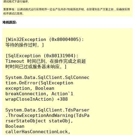
调试模式下进行编译。
重要事项: 以调试模式运行应用程序一定会产生内存/性能系统开销。在部署到生产方案之前，应确保应用
程序调试已禁用。
堆栈跟踪:
[Win32Exception (0x80004005): 
等待的操作过时。]

[SqlException (0x80131904): 
Timeout 时间已到。在操作完成之前超
时时间已过或服务器未响应。]

System.Data.SqlClient.SqlConnec
tion.OnError(SqlException 
exception, Boolean 
breakConnection, Action`1 
wrapCloseInAction) +388

System.Data.SqlClient.TdsParser
.ThrowExceptionAndWarning(TdsPa
rserStateObject stateObj, 
Boolean 
callerHasConnectionLock, 