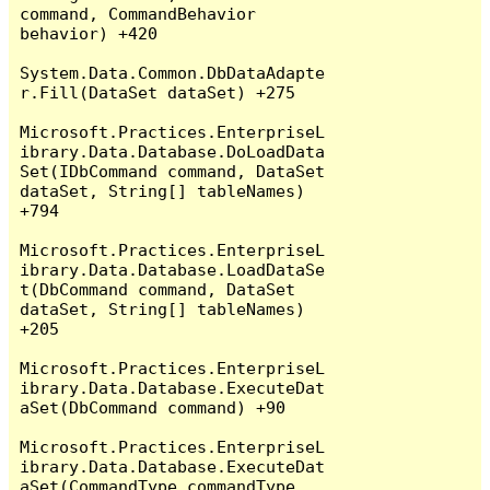
command, CommandBehavior 
behavior) +420

System.Data.Common.DbDataAdapte
r.Fill(DataSet dataSet) +275

Microsoft.Practices.EnterpriseL
ibrary.Data.Database.DoLoadData
Set(IDbCommand command, DataSet 
dataSet, String[] tableNames) 
+794

Microsoft.Practices.EnterpriseL
ibrary.Data.Database.LoadDataSe
t(DbCommand command, DataSet 
dataSet, String[] tableNames) 
+205

Microsoft.Practices.EnterpriseL
ibrary.Data.Database.ExecuteDat
aSet(DbCommand command) +90

Microsoft.Practices.EnterpriseL
ibrary.Data.Database.ExecuteDat
aSet(CommandType commandType, 