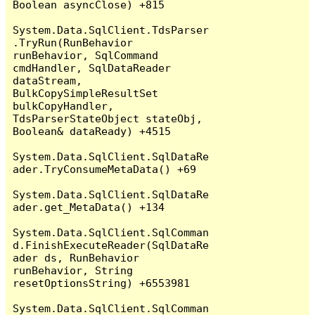
Boolean asyncClose) +815

System.Data.SqlClient.TdsParser
.TryRun(RunBehavior 
runBehavior, SqlCommand 
cmdHandler, SqlDataReader 
dataStream, 
BulkCopySimpleResultSet 
bulkCopyHandler, 
TdsParserStateObject stateObj, 
Boolean& dataReady) +4515

System.Data.SqlClient.SqlDataRe
ader.TryConsumeMetaData() +69

System.Data.SqlClient.SqlDataRe
ader.get_MetaData() +134

System.Data.SqlClient.SqlComman
d.FinishExecuteReader(SqlDataRe
ader ds, RunBehavior 
runBehavior, String 
resetOptionsString) +6553981

System.Data.SqlClient.SqlComman