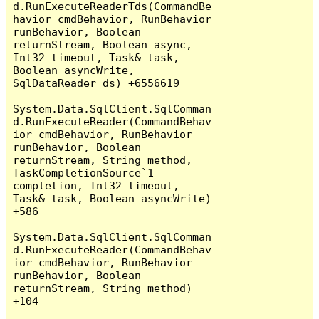
d.RunExecuteReaderTds(CommandBe
havior cmdBehavior, RunBehavior 
runBehavior, Boolean 
returnStream, Boolean async, 
Int32 timeout, Task& task, 
Boolean asyncWrite, 
SqlDataReader ds) +6556619

System.Data.SqlClient.SqlComman
d.RunExecuteReader(CommandBehav
ior cmdBehavior, RunBehavior 
runBehavior, Boolean 
returnStream, String method, 
TaskCompletionSource`1 
completion, Int32 timeout, 
Task& task, Boolean asyncWrite) 
+586

System.Data.SqlClient.SqlComman
d.RunExecuteReader(CommandBehav
ior cmdBehavior, RunBehavior 
runBehavior, Boolean 
returnStream, String method) 
+104
