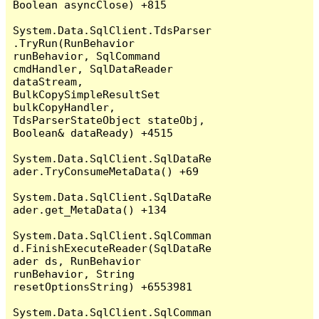
Boolean asyncClose) +815

System.Data.SqlClient.TdsParser
.TryRun(RunBehavior 
runBehavior, SqlCommand 
cmdHandler, SqlDataReader 
dataStream, 
BulkCopySimpleResultSet 
bulkCopyHandler, 
TdsParserStateObject stateObj, 
Boolean& dataReady) +4515

System.Data.SqlClient.SqlDataRe
ader.TryConsumeMetaData() +69

System.Data.SqlClient.SqlDataRe
ader.get_MetaData() +134

System.Data.SqlClient.SqlComman
d.FinishExecuteReader(SqlDataRe
ader ds, RunBehavior 
runBehavior, String 
resetOptionsString) +6553981

System.Data.SqlClient.SqlComman