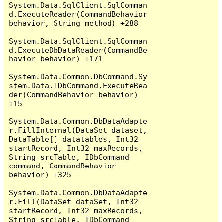
System.Data.SqlClient.SqlComman
d.ExecuteReader(CommandBehavior 
behavior, String method) +288

System.Data.SqlClient.SqlComman
d.ExecuteDbDataReader(CommandBe
havior behavior) +171

System.Data.Common.DbCommand.Sy
stem.Data.IDbCommand.ExecuteRea
der(CommandBehavior behavior) 
+15

System.Data.Common.DbDataAdapte
r.FillInternal(DataSet dataset, 
DataTable[] datatables, Int32 
startRecord, Int32 maxRecords, 
String srcTable, IDbCommand 
command, CommandBehavior 
behavior) +325

System.Data.Common.DbDataAdapte
r.Fill(DataSet dataSet, Int32 
startRecord, Int32 maxRecords, 
String srcTable, IDbCommand 