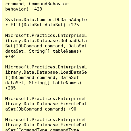
command, CommandBehavior 
behavior) +420

System.Data.Common.DbDataAdapte
r.Fill(DataSet dataSet) +275

Microsoft.Practices.EnterpriseL
ibrary.Data.Database.DoLoadData
Set(IDbCommand command, DataSet 
dataSet, String[] tableNames) 
+794

Microsoft.Practices.EnterpriseL
ibrary.Data.Database.LoadDataSe
t(DbCommand command, DataSet 
dataSet, String[] tableNames) 
+205

Microsoft.Practices.EnterpriseL
ibrary.Data.Database.ExecuteDat
aSet(DbCommand command) +90

Microsoft.Practices.EnterpriseL
ibrary.Data.Database.ExecuteDat
aSet(CommandType commandType, 