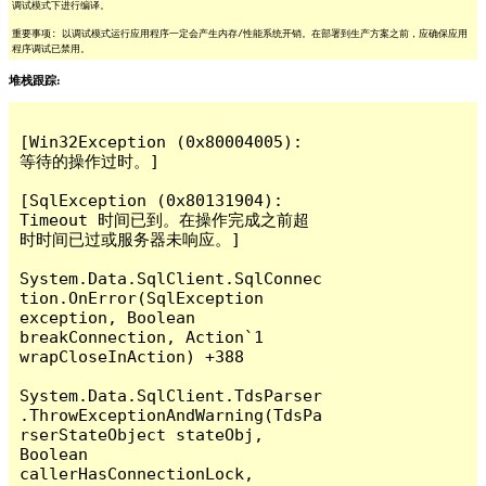
调试模式下进行编译。
重要事项: 以调试模式运行应用程序一定会产生内存/性能系统开销。在部署到生产方案之前，应确保应用
程序调试已禁用。
堆栈跟踪:
[Win32Exception (0x80004005): 
等待的操作过时。]

[SqlException (0x80131904): 
Timeout 时间已到。在操作完成之前超
时时间已过或服务器未响应。]

System.Data.SqlClient.SqlConnec
tion.OnError(SqlException 
exception, Boolean 
breakConnection, Action`1 
wrapCloseInAction) +388

System.Data.SqlClient.TdsParser
.ThrowExceptionAndWarning(TdsPa
rserStateObject stateObj, 
Boolean 
callerHasConnectionLock, 