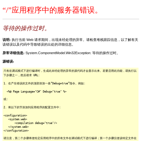
“/”应用程序中的服务器错误。
等待的操作过时。
说明:
执行当前 Web 请求期间，出现未经处理的异常。请检查堆栈跟踪信息，以了解有关
该错误以及代码中导致错误的出处的详细信息。
异常详细信息:
System.ComponentModel.Win32Exception: 等待的操作过时。
源错误:
只有在调试模式下进行编译时，生成此未经处理的异常的源代码才会显示出来。若要启用此功能，请执行以
下步骤之一，然后请求 URL:
1. 在产生错误的文件的顶部添加一条“Debug=true”指令。例如:
<%@ Page Language="C#" Debug="true" %>
或:
2. 将以下的节添加到应用程序的配置文件中:
<configuration>
<system.web>
<compilation debug="true"/>
</system.web>
</configuration>
请注意，第二个步骤将使给定应用程序中的所有文件在调试模式下进行编译；第一个步骤仅使该特定文件在