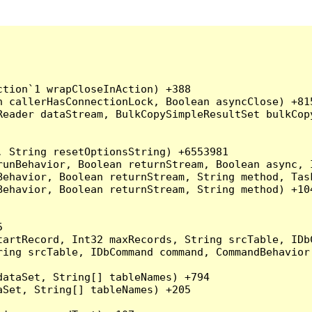
tion`1 wrapCloseInAction) +388

 callerHasConnectionLock, Boolean asyncClose) +815
Reader dataStream, BulkCopySimpleResultSet bulkCop
 String resetOptionsString) +6553981

runBehavior, Boolean returnStream, Boolean async, 
Behavior, Boolean returnStream, String method, Tas
ehavior, Boolean returnStream, String method) +104


artRecord, Int32 maxRecords, String srcTable, IDbC
ing srcTable, IDbCommand command, CommandBehavior 
ataSet, String[] tableNames) +794

Set, String[] tableNames) +205
