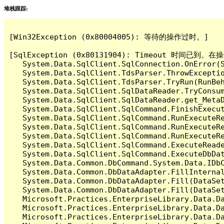
堆栈跟踪:
[Win32Exception (0x80004005): 等待的操作过时。]

[SqlException (0x80131904): Timeout 时间
   System.Data.SqlClient.SqlConnection.OnError(S
   System.Data.SqlClient.TdsParser.ThrowExceptio
   System.Data.SqlClient.TdsParser.TryRun(RunBe
   System.Data.SqlClient.SqlDataReader.TryConsum
   System.Data.SqlClient.SqlDataReader.get_MetaD
   System.Data.SqlClient.SqlCommand.FinishExecut
   System.Data.SqlClient.SqlCommand.RunExecuteR
   System.Data.SqlClient.SqlCommand.RunExecuteR
   System.Data.SqlClient.SqlCommand.RunExecuteRe
   System.Data.SqlClient.SqlCommand.ExecuteReade
   System.Data.SqlClient.SqlCommand.ExecuteDbDat
   System.Data.Common.DbCommand.System.Data.IDbC
   System.Data.Common.DbDataAdapter.FillInterna
   System.Data.Common.DbDataAdapter.Fill(DataSet
   System.Data.Common.DbDataAdapter.Fill(DataSet
   Microsoft.Practices.EnterpriseLibrary.Data.Da
   Microsoft.Practices.EnterpriseLibrary.Data.Da
   Microsoft.Practices.EnterpriseLibrary.Data.Da