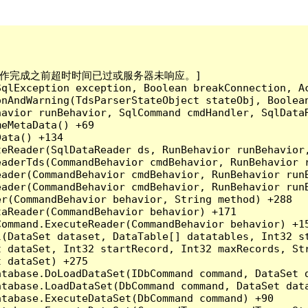
已到。在操作完成之前超时时间已过或服务器未响应。]

qlException exception, Boolean breakConnection, Ac
nAndWarning(TdsParserStateObject stateObj, Boolean
havior runBehavior, SqlCommand cmdHandler, SqlData
eMetaData() +69

ata() +134

eReader(SqlDataReader ds, RunBehavior runBehavior,
eaderTds(CommandBehavior cmdBehavior, RunBehavior 
eader(CommandBehavior cmdBehavior, RunBehavior run
ader(CommandBehavior cmdBehavior, RunBehavior runB
r(CommandBehavior behavior, String method) +288

aReader(CommandBehavior behavior) +171

ommand.ExecuteReader(CommandBehavior behavior) +15
l(DataSet dataset, DataTable[] datatables, Int32 st
 dataSet, Int32 startRecord, Int32 maxRecords, Str
 dataSet) +275

tabase.DoLoadDataSet(IDbCommand command, DataSet d
tabase.LoadDataSet(DbCommand command, DataSet data
tabase.ExecuteDataSet(DbCommand command) +90
