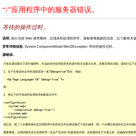
“/”应用程序中的服务器错误。
等待的操作过时。
说明:
执行当前 Web 请求期间，出现未经处理的异常。请检查堆栈跟踪信息，以了解有
异常详细信息:
System.ComponentModel.Win32Exception: 等待的操作过时。
源错误:
只有在调试模式下进行编译时，生成此未经处理的异常的源代码才会显示出来。若要启用此功能，请执行以下步骤
1. 在产生错误的文件的顶部添加一条“Debug=true”指令。例如:
<%@ Page Language="C#" Debug="true" %>
或:
2. 将以下的节添加到应用程序的配置文件中:
<configuration>
<system.web>
<compilation debug="true"/>
</system.web>
</configuration>
请注意，第二个步骤将使给定应用程序中的所有文件在调试模式下进行编译；第一个步骤仅使该特定文件在调
重要事项: 以调试模式运行应用程序一定会产生内存/性能系统开销。在部署到生产方案之前，应确保应用程