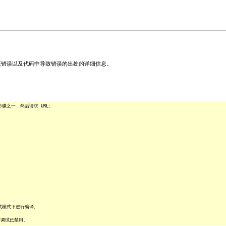
关该错误以及代码中导致错误的出处的详细信息。
之一，然后请求 URL:
试模式下进行编译。
序调试已禁用。