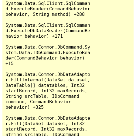
System.Data.SqlClient.SqlComman
d.ExecuteReader(CommandBehavior 
behavior, String method) +288

System.Data.SqlClient.SqlComman
d.ExecuteDbDataReader(CommandBe
havior behavior) +171

System.Data.Common.DbCommand.Sy
stem.Data.IDbCommand.ExecuteRea
der(CommandBehavior behavior) 
+15

System.Data.Common.DbDataAdapte
r.FillInternal(DataSet dataset, 
DataTable[] datatables, Int32 
startRecord, Int32 maxRecords, 
String srcTable, IDbCommand 
command, CommandBehavior 
behavior) +325

System.Data.Common.DbDataAdapte
r.Fill(DataSet dataSet, Int32 
startRecord, Int32 maxRecords, 
String srcTable, IDbCommand 