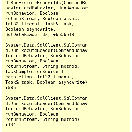
d.RunExecuteReaderTds(CommandBe
havior cmdBehavior, RunBehavior 
runBehavior, Boolean 
returnStream, Boolean async, 
Int32 timeout, Task& task, 
Boolean asyncWrite, 
SqlDataReader ds) +6556619

System.Data.SqlClient.SqlComman
d.RunExecuteReader(CommandBehav
ior cmdBehavior, RunBehavior 
runBehavior, Boolean 
returnStream, String method, 
TaskCompletionSource`1 
completion, Int32 timeout, 
Task& task, Boolean asyncWrite) 
+586

System.Data.SqlClient.SqlComman
d.RunExecuteReader(CommandBehav
ior cmdBehavior, RunBehavior 
runBehavior, Boolean 
returnStream, String method) 
+104
