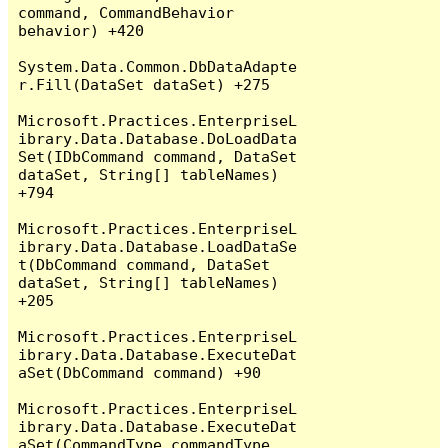
command, CommandBehavior 
behavior) +420

System.Data.Common.DbDataAdapte
r.Fill(DataSet dataSet) +275

Microsoft.Practices.EnterpriseL
ibrary.Data.Database.DoLoadData
Set(IDbCommand command, DataSet 
dataSet, String[] tableNames) 
+794

Microsoft.Practices.EnterpriseL
ibrary.Data.Database.LoadDataSe
t(DbCommand command, DataSet 
dataSet, String[] tableNames) 
+205

Microsoft.Practices.EnterpriseL
ibrary.Data.Database.ExecuteDat
aSet(DbCommand command) +90

Microsoft.Practices.EnterpriseL
ibrary.Data.Database.ExecuteDat
aSet(CommandType commandType, 