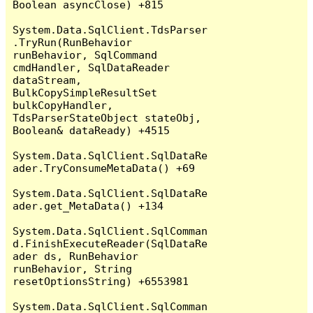
Boolean asyncClose) +815

System.Data.SqlClient.TdsParser
.TryRun(RunBehavior 
runBehavior, SqlCommand 
cmdHandler, SqlDataReader 
dataStream, 
BulkCopySimpleResultSet 
bulkCopyHandler, 
TdsParserStateObject stateObj, 
Boolean& dataReady) +4515

System.Data.SqlClient.SqlDataRe
ader.TryConsumeMetaData() +69

System.Data.SqlClient.SqlDataRe
ader.get_MetaData() +134

System.Data.SqlClient.SqlComman
d.FinishExecuteReader(SqlDataRe
ader ds, RunBehavior 
runBehavior, String 
resetOptionsString) +6553981

System.Data.SqlClient.SqlComman