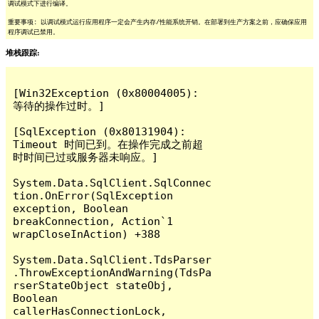
调试模式下进行编译。
重要事项: 以调试模式运行应用程序一定会产生内存/性能系统开销。在部署到生产方案之前，应确保应用
程序调试已禁用。
堆栈跟踪:
[Win32Exception (0x80004005): 
等待的操作过时。]

[SqlException (0x80131904): 
Timeout 时间已到。在操作完成之前超
时时间已过或服务器未响应。]

System.Data.SqlClient.SqlConnec
tion.OnError(SqlException 
exception, Boolean 
breakConnection, Action`1 
wrapCloseInAction) +388

System.Data.SqlClient.TdsParser
.ThrowExceptionAndWarning(TdsPa
rserStateObject stateObj, 
Boolean 
callerHasConnectionLock, 