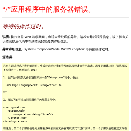
“/”应用程序中的服务器错误。
等待的操作过时。
说明:
执行当前 Web 请求期间，出现未经处理的异常。请检查堆栈跟踪信息，以了解有关
该错误以及代码中导致错误的出处的详细信息。
异常详细信息:
System.ComponentModel.Win32Exception: 等待的操作过时。
源错误:
只有在调试模式下进行编译时，生成此未经处理的异常的源代码才会显示出来。若要启用此功能，请执行以
下步骤之一，然后请求 URL:
1. 在产生错误的文件的顶部添加一条“Debug=true”指令。例如:
<%@ Page Language="C#" Debug="true" %>
或:
2. 将以下的节添加到应用程序的配置文件中:
<configuration>
<system.web>
<compilation debug="true"/>
</system.web>
</configuration>
请注意，第二个步骤将使给定应用程序中的所有文件在调试模式下进行编译；第一个步骤仅使该特定文件在