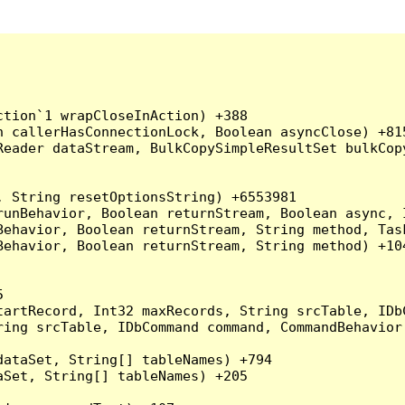
tion`1 wrapCloseInAction) +388

 callerHasConnectionLock, Boolean asyncClose) +815
Reader dataStream, BulkCopySimpleResultSet bulkCop
 String resetOptionsString) +6553981

runBehavior, Boolean returnStream, Boolean async, 
Behavior, Boolean returnStream, String method, Tas
ehavior, Boolean returnStream, String method) +104


artRecord, Int32 maxRecords, String srcTable, IDbC
ing srcTable, IDbCommand command, CommandBehavior 
ataSet, String[] tableNames) +794

Set, String[] tableNames) +205
