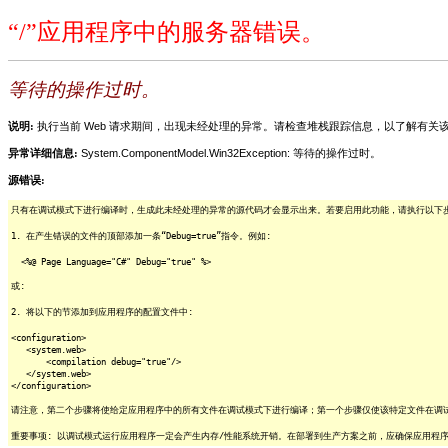
“/”应用程序中的服务器错误。
等待的操作过时。
说明:
执行当前 Web 请求期间，出现未经处理的异常。请检查堆栈跟踪信息，以了解有
异常详细信息:
System.ComponentModel.Win32Exception: 等待的操作过时。
源错误:
只有在调试模式下进行编译时，生成此未经处理的异常的源代码才会显示出来。若要启用此功能，请执行以下步骤
1. 在产生错误的文件的顶部添加一条“Debug=true”指令。例如:
<%@ Page Language="C#" Debug="true" %>
或:
2. 将以下的节添加到应用程序的配置文件中:
<configuration>
<system.web>
<compilation debug="true"/>
</system.web>
</configuration>
请注意，第二个步骤将使给定应用程序中的所有文件在调试模式下进行编译；第一个步骤仅使该特定文件在调
重要事项: 以调试模式运行应用程序一定会产生内存/性能系统开销。在部署到生产方案之前，应确保应用程