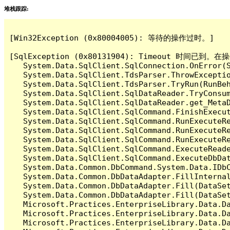
堆栈跟踪:
[Win32Exception (0x80004005): 等待的操作过时。]

[SqlException (0x80131904): Timeout 时间
   System.Data.SqlClient.SqlConnection.OnError(S
   System.Data.SqlClient.TdsParser.ThrowExceptio
   System.Data.SqlClient.TdsParser.TryRun(RunBe
   System.Data.SqlClient.SqlDataReader.TryConsum
   System.Data.SqlClient.SqlDataReader.get_MetaD
   System.Data.SqlClient.SqlCommand.FinishExecut
   System.Data.SqlClient.SqlCommand.RunExecuteR
   System.Data.SqlClient.SqlCommand.RunExecuteR
   System.Data.SqlClient.SqlCommand.RunExecuteRe
   System.Data.SqlClient.SqlCommand.ExecuteReade
   System.Data.SqlClient.SqlCommand.ExecuteDbDat
   System.Data.Common.DbCommand.System.Data.IDbC
   System.Data.Common.DbDataAdapter.FillInterna
   System.Data.Common.DbDataAdapter.Fill(DataSet
   System.Data.Common.DbDataAdapter.Fill(DataSet
   Microsoft.Practices.EnterpriseLibrary.Data.Da
   Microsoft.Practices.EnterpriseLibrary.Data.Da
   Microsoft.Practices.EnterpriseLibrary.Data.Da