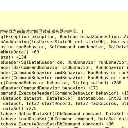
已到。在操作完成之前超时时间已过或服务器未响应。]

qlException exception, Boolean breakConnection, Ac
nAndWarning(TdsParserStateObject stateObj, Boolean
havior runBehavior, SqlCommand cmdHandler, SqlData
eMetaData() +69

ata() +134

eReader(SqlDataReader ds, RunBehavior runBehavior,
eaderTds(CommandBehavior cmdBehavior, RunBehavior 
eader(CommandBehavior cmdBehavior, RunBehavior run
ader(CommandBehavior cmdBehavior, RunBehavior runB
r(CommandBehavior behavior, String method) +288

aReader(CommandBehavior behavior) +171

ommand.ExecuteReader(CommandBehavior behavior) +15
l(DataSet dataset, DataTable[] datatables, Int32 st
 dataSet, Int32 startRecord, Int32 maxRecords, Str
 dataSet) +275

tabase.DoLoadDataSet(IDbCommand command, DataSet d
tabase.LoadDataSet(DbCommand command, DataSet data
tabase.ExecuteDataSet(DbCommand command) +90
