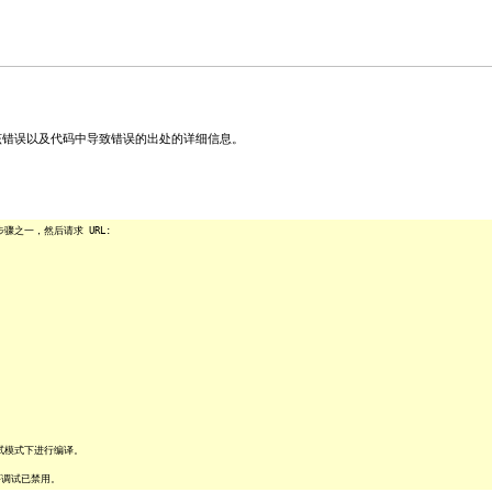
关该错误以及代码中导致错误的出处的详细信息。
之一，然后请求 URL:
试模式下进行编译。
序调试已禁用。