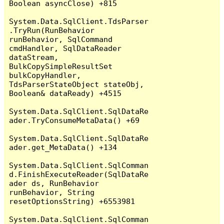
Boolean asyncClose) +815

System.Data.SqlClient.TdsParser
.TryRun(RunBehavior 
runBehavior, SqlCommand 
cmdHandler, SqlDataReader 
dataStream, 
BulkCopySimpleResultSet 
bulkCopyHandler, 
TdsParserStateObject stateObj, 
Boolean& dataReady) +4515

System.Data.SqlClient.SqlDataRe
ader.TryConsumeMetaData() +69

System.Data.SqlClient.SqlDataRe
ader.get_MetaData() +134

System.Data.SqlClient.SqlComman
d.FinishExecuteReader(SqlDataRe
ader ds, RunBehavior 
runBehavior, String 
resetOptionsString) +6553981

System.Data.SqlClient.SqlComman