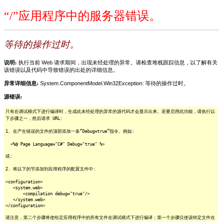
“/”应用程序中的服务器错误。
等待的操作过时。
说明:
执行当前 Web 请求期间，出现未经处理的异常。请检查堆栈跟踪信息，以了解有关
该错误以及代码中导致错误的出处的详细信息。
异常详细信息:
System.ComponentModel.Win32Exception: 等待的操作过时。
源错误:
只有在调试模式下进行编译时，生成此未经处理的异常的源代码才会显示出来。若要启用此功能，请执行以
下步骤之一，然后请求 URL:
1. 在产生错误的文件的顶部添加一条“Debug=true”指令。例如:
<%@ Page Language="C#" Debug="true" %>
或:
2. 将以下的节添加到应用程序的配置文件中:
<configuration>
<system.web>
<compilation debug="true"/>
</system.web>
</configuration>
请注意，第二个步骤将使给定应用程序中的所有文件在调试模式下进行编译；第一个步骤仅使该特定文件在