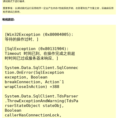
调试模式下进行编译。
重要事项: 以调试模式运行应用程序一定会产生内存/性能系统开销。在部署到生产方案之前，应确保应用
程序调试已禁用。
堆栈跟踪:
[Win32Exception (0x80004005): 
等待的操作过时。]

[SqlException (0x80131904): 
Timeout 时间已到。在操作完成之前超
时时间已过或服务器未响应。]

System.Data.SqlClient.SqlConnec
tion.OnError(SqlException 
exception, Boolean 
breakConnection, Action`1 
wrapCloseInAction) +388

System.Data.SqlClient.TdsParser
.ThrowExceptionAndWarning(TdsPa
rserStateObject stateObj, 
Boolean 
callerHasConnectionLock, 