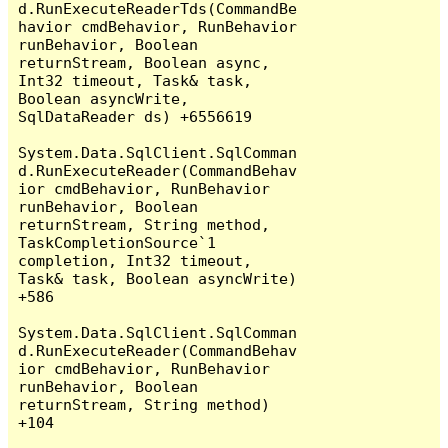
d.RunExecuteReaderTds(CommandBe
havior cmdBehavior, RunBehavior 
runBehavior, Boolean 
returnStream, Boolean async, 
Int32 timeout, Task& task, 
Boolean asyncWrite, 
SqlDataReader ds) +6556619

System.Data.SqlClient.SqlComman
d.RunExecuteReader(CommandBehav
ior cmdBehavior, RunBehavior 
runBehavior, Boolean 
returnStream, String method, 
TaskCompletionSource`1 
completion, Int32 timeout, 
Task& task, Boolean asyncWrite) 
+586

System.Data.SqlClient.SqlComman
d.RunExecuteReader(CommandBehav
ior cmdBehavior, RunBehavior 
runBehavior, Boolean 
returnStream, String method) 
+104
