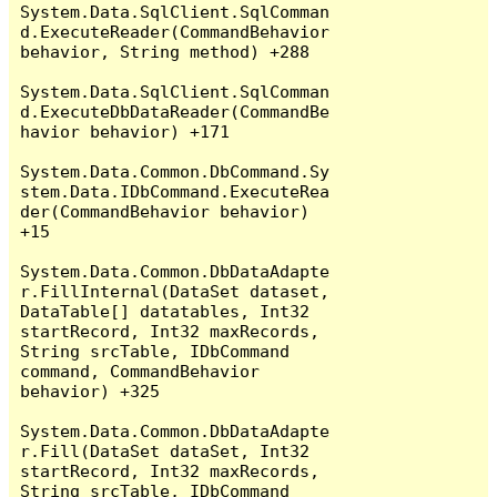
System.Data.SqlClient.SqlComman
d.ExecuteReader(CommandBehavior 
behavior, String method) +288

System.Data.SqlClient.SqlComman
d.ExecuteDbDataReader(CommandBe
havior behavior) +171

System.Data.Common.DbCommand.Sy
stem.Data.IDbCommand.ExecuteRea
der(CommandBehavior behavior) 
+15

System.Data.Common.DbDataAdapte
r.FillInternal(DataSet dataset, 
DataTable[] datatables, Int32 
startRecord, Int32 maxRecords, 
String srcTable, IDbCommand 
command, CommandBehavior 
behavior) +325

System.Data.Common.DbDataAdapte
r.Fill(DataSet dataSet, Int32 
startRecord, Int32 maxRecords, 
String srcTable, IDbCommand 