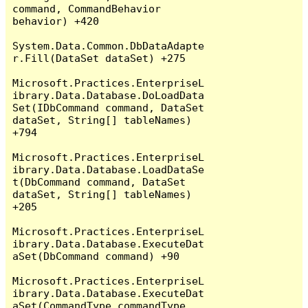
command, CommandBehavior 
behavior) +420

System.Data.Common.DbDataAdapte
r.Fill(DataSet dataSet) +275

Microsoft.Practices.EnterpriseL
ibrary.Data.Database.DoLoadData
Set(IDbCommand command, DataSet 
dataSet, String[] tableNames) 
+794

Microsoft.Practices.EnterpriseL
ibrary.Data.Database.LoadDataSe
t(DbCommand command, DataSet 
dataSet, String[] tableNames) 
+205

Microsoft.Practices.EnterpriseL
ibrary.Data.Database.ExecuteDat
aSet(DbCommand command) +90

Microsoft.Practices.EnterpriseL
ibrary.Data.Database.ExecuteDat
aSet(CommandType commandType, 